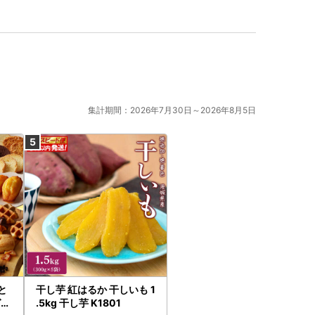
集計期間：2026年7月30日～2026年8月5日
と
干し芋 紅はるか 干しいも 1
ゼ人
.5kg 干し芋 K1801