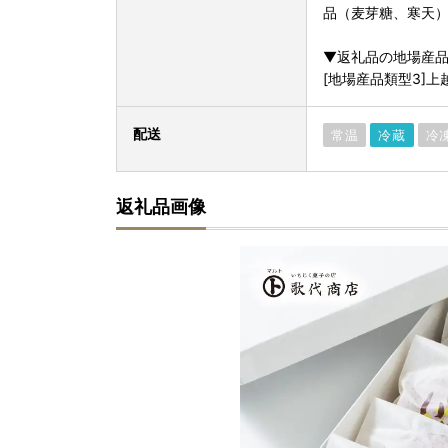
品（麦芽糖、寒天
▼返礼品の地場産
[地場産品類型3]
配送
常温
冷蔵
冷
返礼品画像