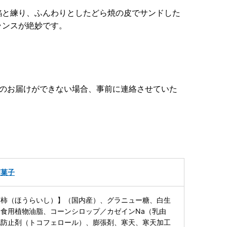
餡と練り、ふんわりとしたどら焼の皮でサンドした
ランスが絶妙です。
品のお届けができない場合、事前に連絡させていた
和菓子
莱柿（ほうらいし）】（国内産）、グラニュー糖、白生
食用植物油脂、コーンシロップ／カゼインNa（乳由
化防止剤（トコフェロール）、膨張剤、寒天、寒天加工