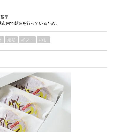
）
品基準
上越市内で製造を行っているため。
凍
定期
ギフト
のし