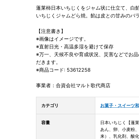
蓬莱柿日本いちじくをジャム状に仕立て、白
いちじくジャムどら焼。餡は皮との甘みのバ
【注意書き】
※画像はイメージです。
※直射日光・高温多湿を避けて保存
※万一、天候不良や育成状況、災害などでお
だきます。
※商品コード: 53612258
事業者：合資会社マルト歌代商店
カテゴリ
お菓子・スイーツ
容量
日本いちじく【蓬
あん、卵、小麦粉、
来）、乳化剤、酸