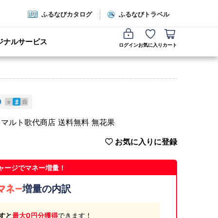
ふるなびカタログ
ふるなびトラベル
ジナルサービス
ログイン
お気に入り
カート
e
ま
自
 マルト歌代商店 送料無料 無花果
お気に入りに登録
ャージでマネー増量！
増量の内訳
すと
最大0円分獲得
できます！