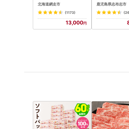
ABA002 | アイス
用】薩摩おいも
北海道網走市
鹿児島県志布志市
計1.8kg(900g×2
42-2w
(1173)
(2
13,000