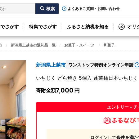
よくあるご質問・お問い合わせ
リでさがす
特集でさがす
ふるさと納税を知る
オリ
方
新潟県上越市の返礼品一覧
お菓子・スイーツ
和菓子
新潟県上越市
ワンストップ特例オンライン申請
いちじく どら焼き 5個入 蓬莱柿日本いちじく
7,000
寄附金額
エントリー＋チ
ログインして
条件を満た