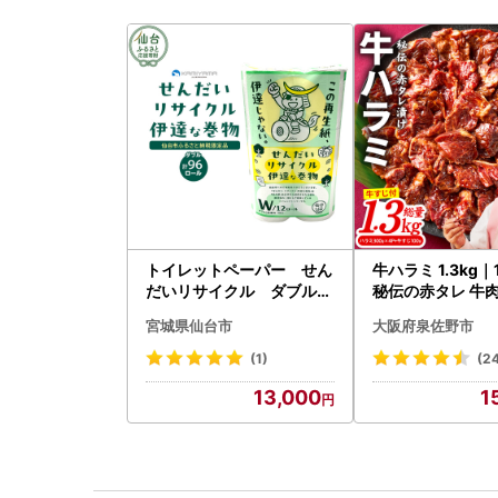
トイレットペーパー せん
牛ハラミ 1.3kg
だいリサイクル ダブル9
秘伝の赤タレ 牛肉
6ロール｜トイレット
焼肉 BBQ
宮城県仙台市
大阪府泉佐野市
(1)
(2
13,000
1