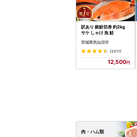
訳あり 銀鮭切身 約2kg
サケ しゃけ 魚 鮭
宮城県気仙沼市
(2511)
12,500
肉・
ハム類