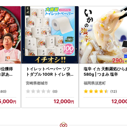
｜1位獲得
トイレットペーパー ソフ
塩辛 イカ 天麩羅処ひら
 訳あり
トダブル 100R トイレ 快
580g | つまみ 塩辛
速〔12-I5-TP100-R〕
宮崎県都城市
福岡県須恵町
480)
(0)
(12)
5,000
12,000
12,00