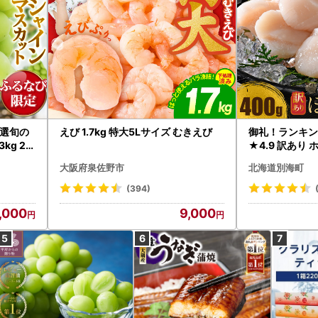
選旬の
えび 1.7kg 特大5Lサイズ むきえび
御礼！ランキン
kg 2
★4.9 訳あり 
B12-
帆立 貝柱 冷凍 
大阪府泉佐野市
北海道別海町
インマス
(394)
,000
9,000