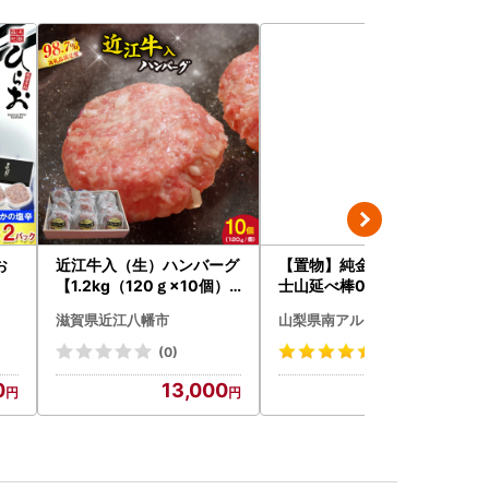
お
近江牛入（生）ハンバーグ
【置物】純金製(Ｋ２４) 富
【1.2kg（120ｇ×10個）
士山延べ棒0.3グラム ALP
】【AG09W】
BK193
滋賀県近江八幡市
山梨県南アルプス市
(0)
(1)
0
13,000
54,000