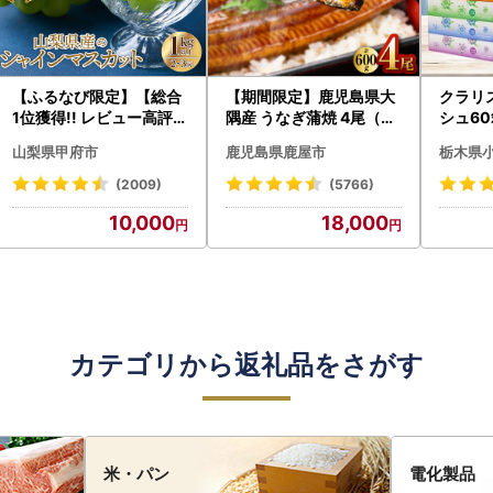
【ふるなび限定】【総合
【期間限定】鹿児島県大
クラリ
1位獲得!! レビュー高評価
隅産 うなぎ蒲焼 4尾（60
シュ60
★】〈2026年度配送分
0g） KN007-004-04-
0枚))
山梨県甲府市
鹿児島県鹿屋市
栃木県
〉山梨県産 シャインマス
cp18 うなぎ 鰻 魚 惣菜 総
ト)【
カット 2～3房（1.0kg以
菜
・沖縄県
(2009)
(5766)
上）シャイン フルーツ F
10,000
18,000
N-Limited-SP
カテゴリから返礼品をさがす
米・パン
電化製品