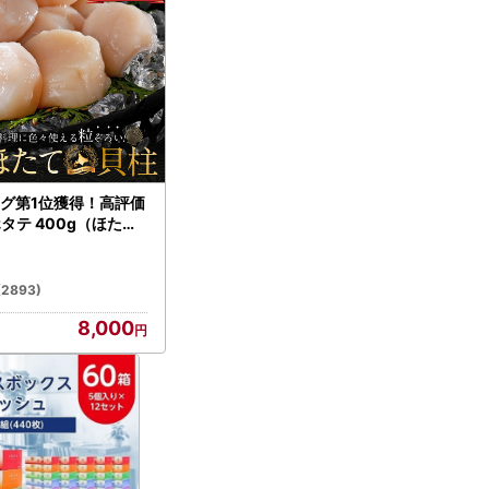
グ第1位獲得！高評価
ホタテ 400g（ほたて
）
(2893)
8,000