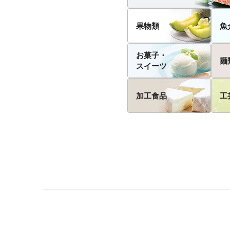
果物類
魚
お菓子・
麺
スイーツ
加工食品
工