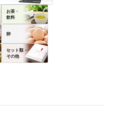
お茶・
飲料
卵
セット類・
その他