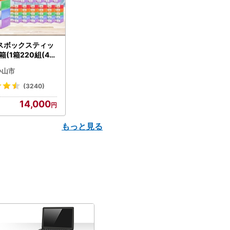
スボックスティッ
箱(1箱220組(44
(5個入り×12セッ
小山市
配送不可地域：離島
】【1256759】
(3240)
14,000
もっと見る