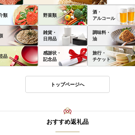
酒・
介類
野菜類
アルコール
雑貨・
調味料・
類
日用品
油
感謝状・
旅行・
芸品
記念品
チケット
トップページへ
おすすめ返礼品