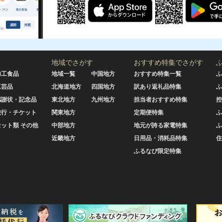
地域でさがす
おすすめ特集でさがす
加工食品
地域一覧
中国地方
おすすめ特集一覧
ふ
工芸品
北海道地方
四国地方
訳あり返礼品特集
ふ
感謝状・記念品
東北地方
九州地方
担当者おすすめ特集
控
旅行・チケット
関東地方
定期便特集
ふ
セット類 その他
中部地方
地元が誇る家電特集
ふ
近畿地方
日用品・消耗品特集
住
ふるなび限定特集