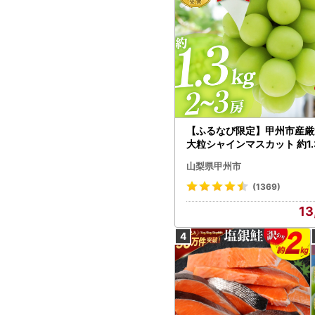
【ふるなび限定】甲州市産厳
大粒シャインマスカット 約1.3
～3房【2026年発送】（MG）
山梨県甲州市
472 FN-Limited-VO シャ
カット フルーツ
(1369)
13