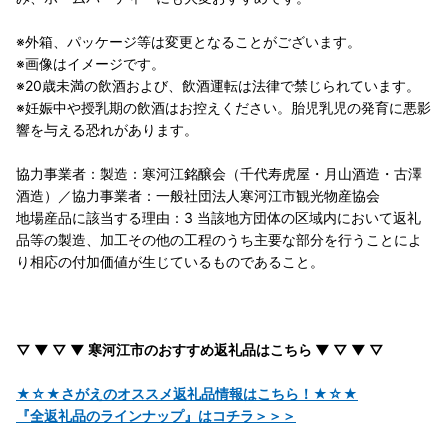
※外箱、パッケージ等は変更となることがございます。
※画像はイメージです。
※20歳未満の飲酒および、飲酒運転は法律で禁じられています。
※妊娠中や授乳期の飲酒はお控えください。胎児乳児の発育に悪影
響を与える恐れがあります。
協力事業者：製造：寒河江銘醸会（千代寿虎屋・月山酒造・古澤
酒造）／協力事業者：一般社団法人寒河江市観光物産協会
地場産品に該当する理由：3 当該地方団体の区域内において返礼
品等の製造、加工その他の工程のうち主要な部分を行うことによ
り相応の付加価値が生じているものであること。
▽ ▼ ▽ ▼ 寒河江市のおすすめ返礼品はこちら ▼ ▽ ▼ ▽
★☆★さがえのオススメ返礼品情報はこちら！★☆★
『全返礼品のラインナップ』はコチラ＞＞＞