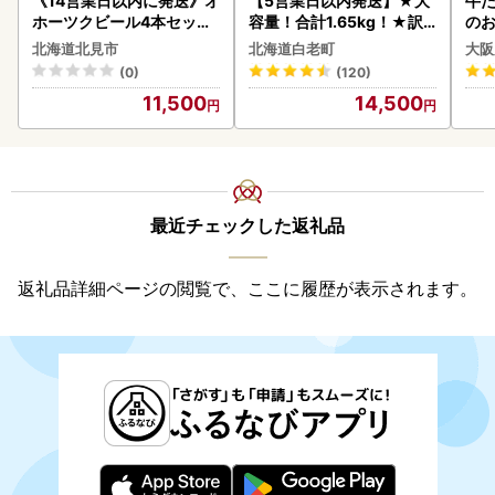
《14営業日以内に発送》オ
【5営業日以内発送】★大
牛た
ホーツクビール4本セット
容量！合計1.65kg！★訳
のお
( 飲料 飲み物 お酒 ビール
あり・牛の里ビーフハンバ
北海道北見市
北海道白老町
大阪
クラフトビール 瓶ビール
ーグ(110ｇ5枚入）×3 AG
(0)
(120)
贈答 ギフト 贈り物 お中元
058
11,500
14,500
御中元 お歳暮 御歳暮 お祝
い プレゼント モルトビー
ル 麦芽100% 熨斗 のし )【
028-0064】
最近チェックした返礼品
返礼品詳細ページの閲覧で、ここに履歴が表示されます。