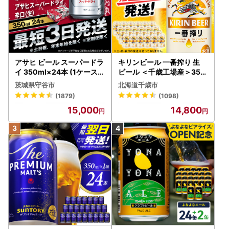
アサヒ ビール スーパードラ
キリンビール 一番搾り 生
イ 350ml×24本 (1ケース)
ビール ＜千歳工場産＞350
究極の辛口 ＜茨城工場＞ 缶
ml（24本）
茨城県守谷市
北海道千歳市
ビール Asahi superDRY お
(1879)
(1098)
酒
15,000
14,800