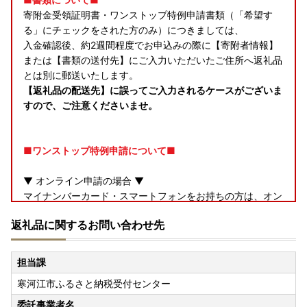
寄附金受領証明書・ワンストップ特例申請書類（「希望す
る」にチェックをされた方のみ）につきましては、
入金確認後、約2週間程度でお申込みの際に【寄附者情報】
または【書類の送付先】にご入力いただいたご住所へ返礼品
とは別に郵送いたします。
【返礼品の配送先】に誤ってご入力されるケースがございま
すので、ご注意くださいませ。
■ワンストップ特例申請について■
▼ オンライン申請の場合 ▼
マイナンバーカード・スマートフォンをお持ちの方は、オン
ラインでのワンストップ申請手続きが可能です。
返礼品に関するお問い合わせ先
＜ふるなびマイページからの申請＞
「e-NINSHO」アプリを使用します。
担当課
【ワンストップ特例オンライン申請（e-NINSHO）の申請手
寒河江市ふるさと納税受付センター
順】
委託事業者名