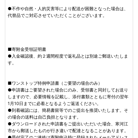
・青果物は気候や生育状況により配送時期が変動する場合が
●不作や自然・人的災害等により配送が困難となった場合は、
ございます。生育状況により収穫量・発送件数は変わるた
代替品でご対応させていただくことがございます。
め、
事前に具体的な発送予定日を申し上げることは出来ませ
んのでご了承くださいませ。
・画像はイメージです。実際とは異なる場合があります。
・返礼品によっては申込数量に限りがあります。
・お礼の品は、年間複数回の寄附でもお送りします。
■寄附金受領証明書
・ふるさと納税をされた方が受取られた返礼品については、
●入金確認後、約２週間程度で返礼品とは別途ご郵送いたしま
一時所得として課税対象となる場合があります。
す。
【ご不在予定や返礼品のご送付先に変更がある場合】
お早めにご連絡いただければ「不在日を避けてのご配送」や
■ワンストップ特例申請書（ご要望の場合のみ）
「返礼品送付先のご変更」等を承っております。
●申請書はご要望された場合にのみ、受領書と同封してお送り
返礼品のお届けにあたり、ご不在予定や返礼品送付先のご変
しますので、必要情報を記載し、添付書類とともに寄付の翌年
更等のご連絡は、お早めに寒河江市ふるさと納税受付センタ
1月10日までに必着となるようご返送ください。
ーまでご連絡くださいますようお願いいたします。
●到着確認には、簡易書留等でのご提出を推奨いたします。そ
の場合の送料は自己負担となります。
●ダウンロードされた申請書をご提出いただいた場合、寒河江
■偽サイトにご注意ください！■
市から郵送したものが行き違いで配達となることがあります。
寒河江市のふるさと納税サイトをコピーした偽サイトが複数
●受付完了のご連絡は寄附申込時に登録されたメールアドレス