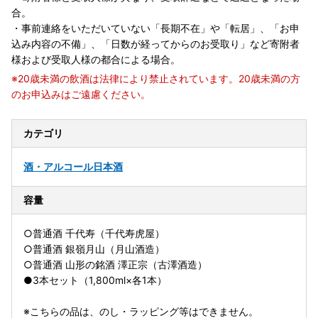
合。
・事前連絡をいただいていない「長期不在」や「転居」、「お申
込み内容の不備」、「日数が経ってからのお受取り」など寄附者
様および受取人様の都合による場合。
※20歳未満の飲酒は法律により禁止されています。20歳未満の方
のお申込みはご遠慮ください。
カテゴリ
酒・アルコール
日本酒
容量
○普通酒 千代寿（千代寿虎屋）
○普通酒 銀嶺月山（月山酒造）
○普通酒 山形の銘酒 澤正宗（古澤酒造）
●3本セット（1,800ml×各1本）
※こちらの品は、のし・ラッピング等はできません。