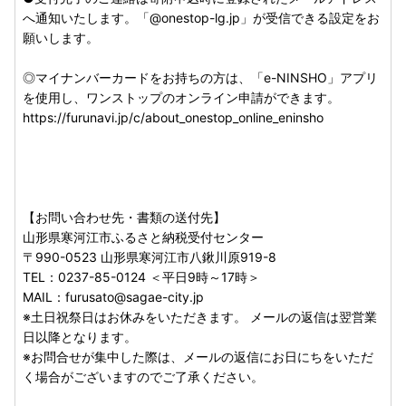
発見されております。
へ通知いたします。「@onestop-lg.jp」が受信できる設定をお
インターネットからご寄附の際には十分にご注意いただきま
願いします。
すようお願いいたします。
◎マイナンバーカードをお持ちの方は、「e-NINSHO」アプリ
を使用し、ワンストップのオンライン申請ができます。
■個人情報について■
https://furunavi.jp/c/about_onestop_online_eninsho
お寄せいただいた個人情報は、山形県寒河江市が寄附金の受
付、入金及び使い道に係る確認・連絡及び返礼品発送等に利
用するものであり、それ以外の目的で使用するものではあり
ません。
【お問い合わせ先・書類の送付先】
お礼の品は協力事業者から直接発送いたします。発送のため
山形県寒河江市ふるさと納税受付センター
に協力事業者にも氏名・住所・電話番号の情報を提供してお
〒990-0523 山形県寒河江市八鍬川原919-8
ります。協力事業者よりご連絡をさせていただく場合もござ
TEL：0237-85-0124 ＜平日9時～17時＞
いますので、予めご了承ください。
MAIL：furusato@sagae-city.jp
※土日祝祭日はお休みをいただきます。 メールの返信は翌営業
日以降となります。
【ご連絡先】
※お問合せが集中した際は、メールの返信にお日にちをいただ
山形県寒河江市 ふるさと納税受付センター
く場合がございますのでご了承ください。
〒990-0523
山形県寒河江市八鍬川原919-8