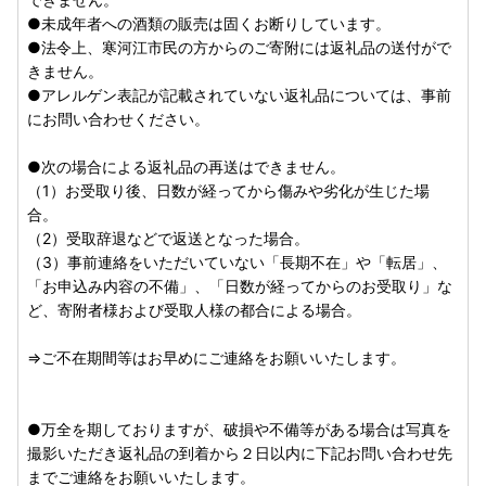
れております。変更・誤り等がございましたら、二重線と訂
●未成年者への酒類の販売は固くお断りしています。
正印で訂正のうえ、ご返送ください。
●法令上、寒河江市民の方からのご寄附には返礼品の送付がで
きません。
※注意事項※
●アレルゲン表記が記載されていない返礼品については、事前
○申請書ご訂正および、変更届出書・オンライン申請時の住
にお問い合わせください。
所変更による返礼品のご送付先変更はお受けできません。別
途寒河江市ふるさと納税受付センターにご連絡ください。
●次の場合による返礼品の再送はできません。
（1）お受取り後、日数が経ってから傷みや劣化が生じた場
○オンライン申請や、ダウンロードされた申請書のご提出
合。
が、寒河江市からのワンストップ申請書等のご郵送と入れ違
（2）受取辞退などで返送となった場合。
いとなる場合があります。予めご了承ください。
（3）事前連絡をいただいていない「長期不在」や「転居」、
「お申込み内容の不備」、「日数が経ってからのお受取り」な
○複数回ご寄附をいただいている場合は、ご寄附ごとに申請
ど、寄附者様および受取人様の都合による場合。
のお手続きが必要です。
⇒ご不在期間等はお早めにご連絡をお願いいたします。
○受付完了のご連絡は寄附申込時に登録されたメールアドレ
スへ通知いたします。
迷惑メール対策などでドメイン指定を行っている場合「@on
●万全を期しておりますが、破損や不備等がある場合は写真を
estop-lg.jp」の受信設定をお願いいたします。
撮影いただき返礼品の到着から２日以内に下記お問い合わせ先
までご連絡をお願いいたします。