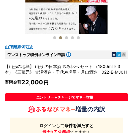
山形県寒河江市
ワンストップ特例オンライン申請
e
ま
自
【山形の地酒】 山形 の日本酒 飲み比べ セット （1800ml × 3
本）《三蔵元》 古澤酒造・千代寿虎屋・月山酒造 022-E-MJ011
22,000
寄附金額
エントリー＋チャージでマネー増量！
増量の内訳
ログインして
条件を満たすと
最大0円分獲得
できます！