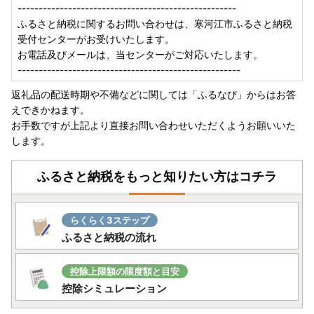
----------------------------------------------------
TEL：0237-85-0124 （平日9時～17時）
ふるさと納税に関するお問い合わせは、寒河江市ふるさと納税
MAIL：furusato@sagae-city.jp
受付センターがお受けいたします。
＜土日祝休日、年末年始を除く＞
お電話及びメールは、当センターがご対応いたします。
-----------------------------------------------------
--------------------------------------------------------------
ふるさと納税に関するお問い合わせは、
返礼品の配送時期や不備などに関しては「ふるなび」からはお答
寒河江市ふるさと納税受付センターがお受けいたします。
えできかねます。
お電話及びメールは、当センターがご対応いたします。
お手数ですが上記より直接お問い合わせいただくようお願いいた
--------------------------------------------------------------
します。
ふるさと納税をもっと知りたい方はコチラ
らくらく3ステップ
ふるさと納税の流れ
控除上限額の限度額と目安
控除シミュレーション