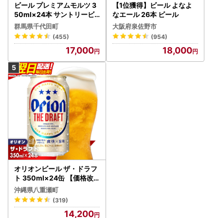
ビール プレミアムモルツ 3
【1位獲得】ビール よなよ
50ml×24本 サントリービ
なエール 26本 ビール
ール
群馬県千代田町
大阪府泉佐野市
(455)
(954)
17,000
18,000
オリオンビール ザ・ドラフ
ト 350ml×24缶 【価格改
定YI】
沖縄県八重瀬町
(319)
14,200