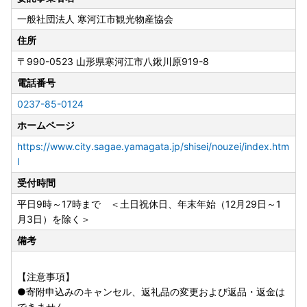
＜ふるまどからの申請＞
一般社団法人 寒河江市観光物産協会
公的個人認証アプリ「IAM」を使用します。
ふるさと納税総合窓口「ふるまど」
住所
〒990-0523
山形県寒河江市八鍬川原919-8
※オンライン申請が受理している場合は、ワンストップ申請
電話番号
書のご返送は不要です。
0237-85-0124
ホームページ
▼ 紙の申請書を郵送の場合 ▼
申請書は必要情報を記載の上、添付書類とともに寄附の翌年
https://www.city.sagae.yamagata.jp/shisei/nouzei/index.htm
1月10日までに必着となるようご返送ください。
l
受付時間
＜ワンストップ特例申請書の送付先＞
平日9時～17時まで ＜土日祝休日、年末年始（12月29日～1
〒990-0523
月3日）を除く＞
山形県寒河江市八鍬河原919-8
寒河江市ふるさと納税受付センター
備考
［申請書の記載内容に変更・誤り等がある場合］
【注意事項】
寒河江市からお送りする申請書には、お申込みの際に【寄附
●寄附申込みのキャンセル、返礼品の変更および返品・返金は
者情報】にご入力いただいた氏名・ご住所等の情報が印字さ
できません。