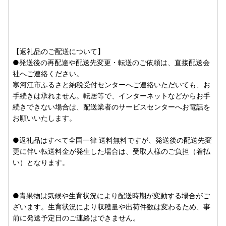
■【重要なお知らせ】ヤマト運輸の荷物転送有料化のお知ら
せ■
ヤマト運輸の規定変更により、2023年6月1日（木）以降、
お荷物の送り状に記載されたご住所以外にお届け先を変更
【返礼品のご配送について】
（転送）する場合、転送費用（着払い）が発生いたします。
●発送後の再配達や配送先変更・転送のご依頼は、直接配送会
ご贈答用などご寄附者様と受取人様が異なる場合であって
社へご連絡ください。
も、受取人様に着払いでご負担いただくことになります。
寒河江市ふるさと納税受付センターへご連絡いただいても、お
お届け先住所をご入力の際には十分にご注意くださいますよ
手続きは承れません。転居等で、インターネットなどからお手
うお願いいたします。
続きできない場合は、配送業者のサービスセンターへお電話を
お願いいたします。
【詳細はヤマト運輸のＨＰをご確認くださいませ。】
【ヤマト運輸 重要なお知らせ】
●返礼品はすべて全国一律 送料無料ですが、発送後の配送先変
更に伴い転送料金が発生した場合は、受取人様のご負担（着払
い）となります。
■返礼品について■
・配送時期は各返礼品ページの【配送】欄をご確認くださ
い。お申込みが集中した場合、お届けまでに通常よりもお時
●青果物は気候や生育状況により配送時期が変動する場合がご
間をいただきます。
ざいます。生育状況により収穫量や出荷件数は変わるため、事
・「〇月発送」等と記載されている返礼品は、配送時期をず
前に発送予定日のご連絡はできません。
らしたりすることはできません。