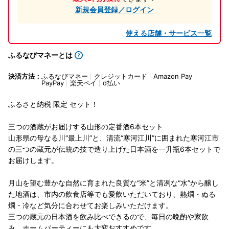
新規会員登録／ログイン
使える店舗・サービス一覧
ふるなびマネーとは
決済方法：
ふるなびマネー
クレジットカード
Amazon Pay
PayPay
楽天ペイ
d払い
ふるさと納税 限定 セット！
三つの酒蔵がお届けする山形の定番酒6本セット
山形県の母なる川“最上川”と、清流“寒河江川”に囲まれた寒河江市
の三つの蔵元が伝統の技で造り上げた日本酒を一升瓶6本セットで
お届けします。
月山を望む豊かな自然に育まれた良質な“米”と清冽な“水”から醸し
た地酒は、市内の飲食店等でも愛飲いただいており、熱燗・ぬる
燗・冷など気分に合わせてお楽しみいただけます。
三つの蔵元の日本酒を飲み比べできるので、毎日の晩酌や家飲
み、ホームパーティーにも大変おすすめです。