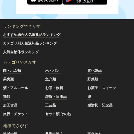
ランキングでさがす
おすすめ総合人気返礼品ランキング
カテゴリ別人気返礼品ランキング
人気自治体ランキング
カテゴリでさがす
肉・ハム類
米・パン
電化製品
果実類
魚介類
野菜類
酒・アルコール
お茶・飲料
お菓子・スイーツ
麺類
雑貨・日用品
卵
加工食品
工芸品
感謝状・記念品
旅行・チケット
セット類 その他
地域でさがす
地域一覧
北海道地方
東北地方