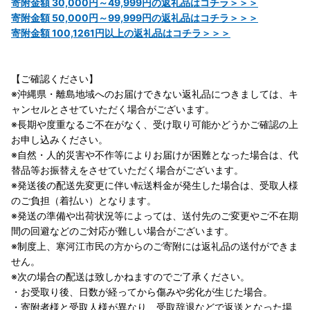
寄附金額 30,000円～49,999円の返礼品はコチラ＞＞＞
寄附金額 50,000円～99,999円の返礼品はコチラ＞＞＞
寄附金額 100,1261円以上の返礼品はコチラ＞＞＞
【ご確認ください】
※沖縄県・離島地域へのお届けできない返礼品につきましては、キ
ャンセルとさせていただく場合がございます。
※長期や度重なるご不在がなく、受け取り可能かどうかご確認の上
お申し込みください。
※自然・人的災害や不作等によりお届けが困難となった場合は、代
替品等お振替えをさせていただく場合がございます。
※発送後の配送先変更に伴い転送料金が発生した場合は、受取人様
のご負担（着払い）となります。
※発送の準備や出荷状況等によっては、送付先のご変更やご不在期
間の回避などのご対応が難しい場合がございます。
※制度上、寒河江市民の方からのご寄附には返礼品の送付ができま
せん。
※次の場合の配送は致しかねますのでご了承ください。
・お受取り後、日数が経ってから傷みや劣化が生じた場合。
・寄附者様と受取人様が異なり、受取辞退などで返送となった場