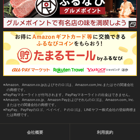
Amazon、Amazon.co.jpおよびそのロゴは、Amazon.com,Inc.またはその関連会社
の商標です。
PayPayマネーライトが付与されます。PayPayマネーライトの出金はできません。
Amazon、Amazon.co.jp、Amazon Payおよびそれらのロゴは、Amazon.com, Inc.
またはその関連会社の商標です。
PayPay、PayPayのロゴ、ペイペイ、Ｐのロゴは、LINEヤフー株式会社の登録商標ま
たは商標です。
会社概要
利用規約