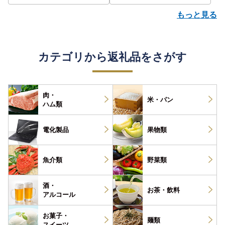
もっと見る
カテゴリから返礼品をさがす
肉・
米・パン
ハム類
電化製品
果物類
魚介類
野菜類
酒・
お茶・
飲料
アルコール
お菓子・
麺類
スイーツ