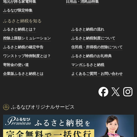
地元が誇る家電特集
日用品・消耗品特集
ふるなび限定特集
ふるさと納税を知る
ふるさと納税とは？
ふるさと納税の流れ
控除上限額シミュレーション
ふるさと納税制度について
ふるさと納税の確定申告
住民税・所得税の控除について
ワンストップ特例制度とは？
ふるさと納税のお礼特典
寄附金の使い道
マンガふるさと納税
企業版ふるさと納税とは
よくあるご質問・お問い合わせ
ふるなびオリジナルサービス