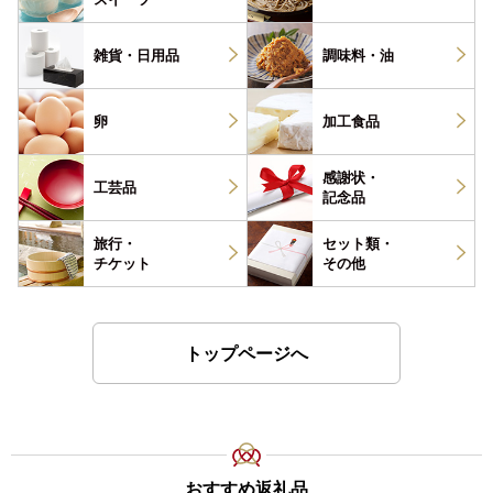
雑貨・
日用品
調味料・
油
卵
加工食品
感謝状・
工芸品
記念品
旅行・
セット類・
チケット
その他
トップページへ
おすすめ返礼品