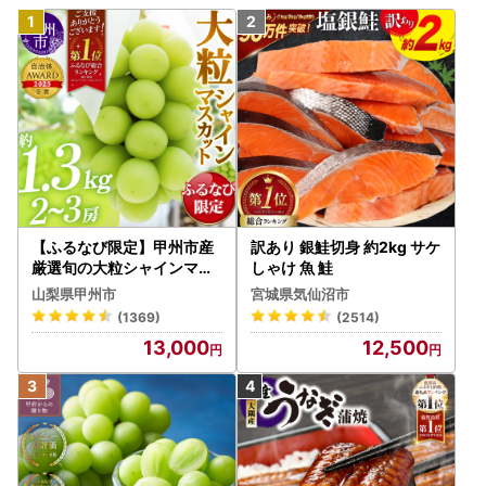
【ふるなび限定】甲州市産
訳あり 銀鮭切身 約2kg サケ
厳選旬の大粒シャインマス
しゃけ 魚 鮭
カット 約1.3kg 2～3房【2
山梨県甲州市
宮城県気仙沼市
026年発送】（MG）B12-
(1369)
(2514)
472 FN-Limited-VO シャ
13,000
12,500
インマスカット フルーツ