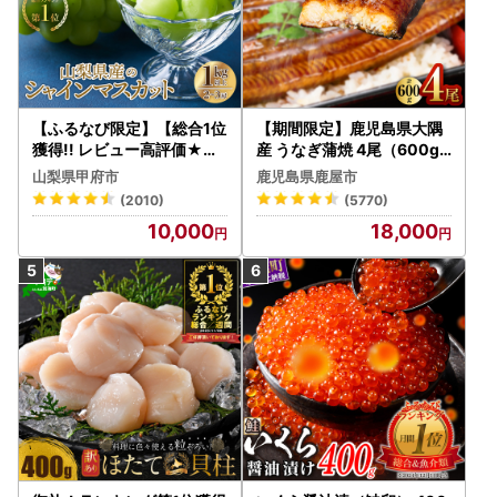
【ふるなび限定】【総合1位
【期間限定】鹿児島県大隅
獲得!! レビュー高評価★】
産 うなぎ蒲焼 4尾（600g
〈2026年度配送分〉山梨
） KN007-004-04-cp18
山梨県甲府市
鹿児島県鹿屋市
県産 シャインマスカット 2
うなぎ 鰻 魚 惣菜 総菜
(2010)
(5770)
～3房（1.0kg以上）シャイ
10,000
18,000
ン フルーツ FN-Limited-S
P