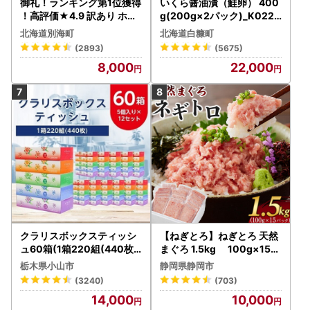
御礼！ランキング第1位獲得
いくら醤油漬（鮭卵） 400
！高評価★4.9 訳あり ホタ
g(200g×2パック)_K022-
テ 400g（ほたて 帆立 貝柱
1676
北海道別海町
北海道白糠町
冷凍 ）
(2893)
(5675)
8,000
22,000
クラリスボックスティッシ
【ねぎとろ】ねぎとろ 天然
ュ60箱(1箱220組(440枚))
まぐろ 1.5kg 100g×15パ
(5個入り×12セット)【配送
ック
栃木県小山市
静岡県静岡市
不可地域：離島・沖縄県】
(3240)
(703)
【1256759】
14,000
10,000