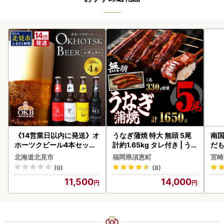
《14営業日以内に発送》オ
うなぎ蒲焼 特大 無頭 5尾
南国
ホーツクビール4本セット
計約1.65kg タレ付き | う
だも
( 飲料 飲み物 お酒 ビール
なぎ蒲焼
ス【
北海道北見市
福岡県須恵町
宮崎
クラフトビール 瓶ビール
(0)
(8)
贈答 ギフト 贈り物 お中元
11,500
14,000
御中元 お歳暮 御歳暮 お祝
い プレゼント モルトビー
ル 麦芽100% 熨斗 のし )【
028-0064】