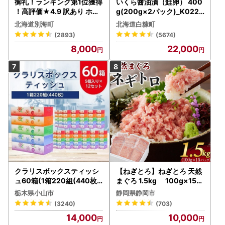
御礼！ランキング第1位獲得
いくら醤油漬（鮭卵） 400
！高評価★4.9 訳あり ホタ
g(200g×2パック)_K022-
テ 400g（ほたて 帆立 貝柱
1676
北海道別海町
北海道白糠町
冷凍 ）
(2893)
(5674)
8,000
22,000
クラリスボックスティッシ
【ねぎとろ】ねぎとろ 天然
ュ60箱(1箱220組(440枚))
まぐろ 1.5kg 100g×15パ
(5個入り×12セット)【配送
ック
栃木県小山市
静岡県静岡市
不可地域：離島・沖縄県】
(3240)
(703)
【1256759】
14,000
10,000