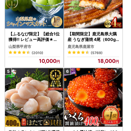
【ふるなび限定】【総合1位
【期間限定】鹿児島県大隅
獲得!! レビュー高評価★】
産 うなぎ蒲焼 4尾（600g
〈2026年度配送分〉山梨
） KN007-004-04-cp18
山梨県甲府市
鹿児島県鹿屋市
県産 シャインマスカット 2
うなぎ 鰻 魚 惣菜 総菜
(2010)
(5769)
～3房（1.0kg以上）シャイ
10,000
18,000
ン フルーツ FN-Limited-S
P