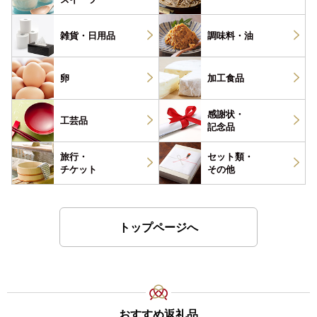
雑貨・
日用品
調味料・
油
卵
加工食品
感謝状・
工芸品
記念品
旅行・
セット類・
チケット
その他
トップページへ
おすすめ返礼品