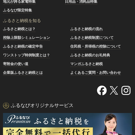
地元が誇る家電特集
日用品・消耗品特集
ふるなび限定特集
ふるさと納税を知る
ふるさと納税とは？
ふるさと納税の流れ
控除上限額シミュレーション
ふるさと納税制度について
ふるさと納税の確定申告
住民税・所得税の控除について
ワンストップ特例制度とは？
ふるさと納税のお礼特典
寄附金の使い道
マンガふるさと納税
企業版ふるさと納税とは
よくあるご質問・お問い合わせ
ふるなびオリジナルサービス