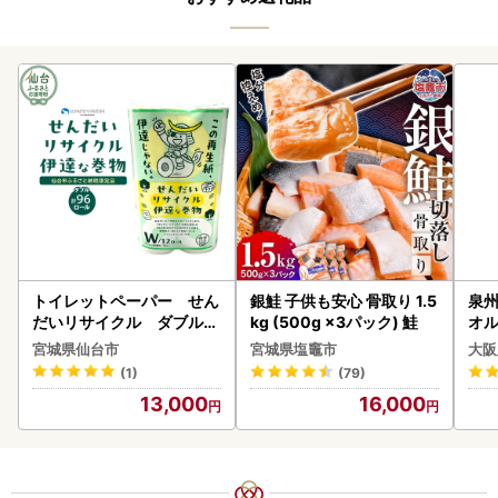
トイレットペーパー せん
銀鮭 子供も安心 骨取り 1.5
泉州
だいリサイクル ダブル9
kg (500g ×3パック) 鮭
オル
6ロール｜トイレット
宮城県仙台市
宮城県塩竈市
大阪
(1)
(79)
13,000
16,000