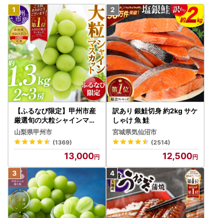
【ふるなび限定】甲州市産
訳あり 銀鮭切身 約2kg サケ
厳選旬の大粒シャインマス
しゃけ 魚 鮭
カット 約1.3kg 2～3房【2
山梨県甲州市
宮城県気仙沼市
026年発送】（MG）B12-
(1369)
(2514)
472 FN-Limited-VO シャ
13,000
12,500
インマスカット フルーツ