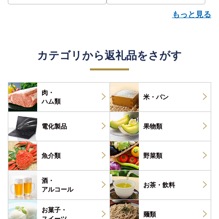
もっと見る
カテゴリから返礼品をさがす
肉・
米・パン
ハム類
電化製品
果物類
魚介類
野菜類
酒・
お茶・
飲料
アルコール
お菓子・
麺類
スイーツ