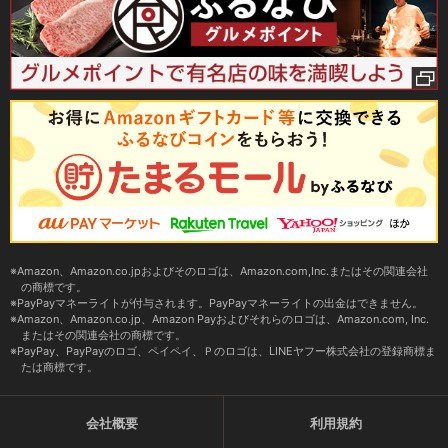
Amazon、Amazon.co.jpおよびそのロゴは、Amazon.com,Inc.またはその関連会社
の商標です。
PayPayマネーライトが付与されます。PayPayマネーライトの出金はできません。
Amazon、Amazon.co.jp、Amazon Payおよびそれらのロゴは、Amazon.com, Inc.
またはその関連会社の商標です。
PayPay、PayPayのロゴ、ペイペイ、Ｐのロゴは、LINEヤフー株式会社の登録商標ま
たは商標です。
会社概要
利用規約