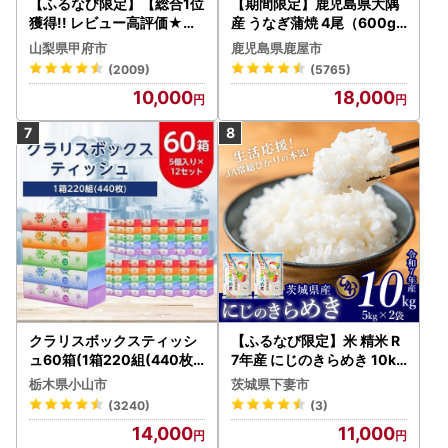
【ふるなび限定】【総合1位
【期間限定】鹿児島県大隅
獲得!! レビュー高評価★】
産 うなぎ蒲焼 4尾（600g
〈2026年度配送分〉山梨
） KN007-004-04-cp18
山梨県甲府市
鹿児島県鹿屋市
県産 シャインマスカット 2
うなぎ 鰻 魚 惣菜 総菜
(2009)
(5765)
～3房（1.0kg以上）シャイ
10,000
18,000
ン フルーツ FN-Limited-S
P
クラリスボックスティッシ
【ふるなび限定】米 精米 R
ュ60箱(1箱220組(440枚))
7年産 にじのきらめき 10kg
(5個入り×12セット)【配送
10月 FN-Limited-PR
栃木県小山市
茨城県下妻市
不可地域：離島・沖縄県】
(3240)
(3)
【1256759】
14,000
11,000