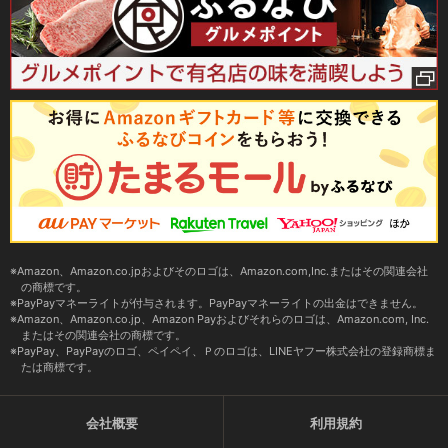
Amazon、Amazon.co.jpおよびそのロゴは、Amazon.com,Inc.またはその関連会社
の商標です。
PayPayマネーライトが付与されます。PayPayマネーライトの出金はできません。
Amazon、Amazon.co.jp、Amazon Payおよびそれらのロゴは、Amazon.com, Inc.
またはその関連会社の商標です。
PayPay、PayPayのロゴ、ペイペイ、Ｐのロゴは、LINEヤフー株式会社の登録商標ま
たは商標です。
会社概要
利用規約