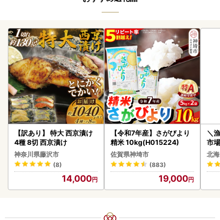
【訳あり】 特大 西京漬け
【令和7年産】さがびより
＼
4種 8切 西京漬け
精米 10kg(H015224)
市場
貝柱
神奈川県藤沢市
佐賀県神埼市
北海
(8)
(883)
14,000
19,000