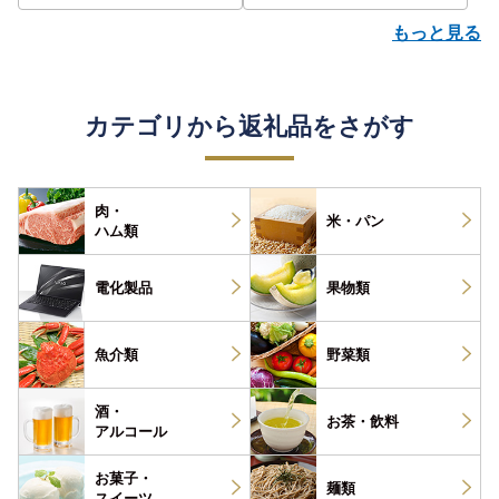
もっと見る
カテゴリから返礼品をさがす
肉・
米・パン
ハム類
電化製品
果物類
魚介類
野菜類
酒・
お茶・
飲料
アルコール
お菓子・
麺類
スイーツ