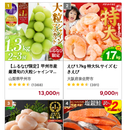
【ふるなび限定】甲州市産
えび 1.7kg 特大5Lサイズ む
厳選旬の大粒シャインマス
きえび
カット 約1.3kg 2～3房【2
山梨県甲州市
大阪府泉佐野市
026年発送】（MG）B12-
(1368)
(391)
472 FN-Limited-VO シャ
13,000
9,000
インマスカット フルーツ