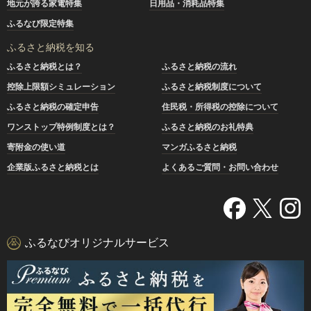
地元が誇る家電特集
日用品・消耗品特集
ふるなび限定特集
ふるさと納税を知る
ふるさと納税とは？
ふるさと納税の流れ
控除上限額シミュレーション
ふるさと納税制度について
ふるさと納税の確定申告
住民税・所得税の控除について
ワンストップ特例制度とは？
ふるさと納税のお礼特典
寄附金の使い道
マンガふるさと納税
企業版ふるさと納税とは
よくあるご質問・お問い合わせ
ふるなびオリジナルサービス