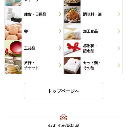
雑貨・
日用品
調味料・
油
卵
加工食品
感謝状・
工芸品
記念品
旅行・
セット類・
チケット
その他
トップページへ
おすすめ返礼品