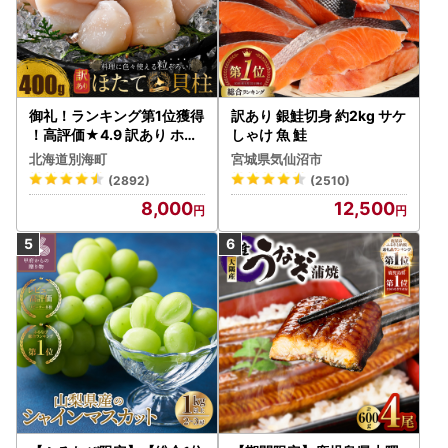
御礼！ランキング第1位獲得
訳あり 銀鮭切身 約2kg サケ
！高評価★4.9 訳あり ホタ
しゃけ 魚 鮭
テ 400g（ほたて 帆立 貝柱
北海道別海町
宮城県気仙沼市
冷凍 ）
(2892)
(2510)
8,000
12,500