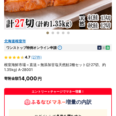
北海道根室市
ワンストップ特例オンライン申請
e
ま
自
4.7
(27件)
根室海鮮市場＜直送＞無添加甘塩天然鮭2種セット(計27切、約
1.35kg) A-28001
14,000
寄附金額
エントリー＋チャージでマネー増量！
増量の内訳