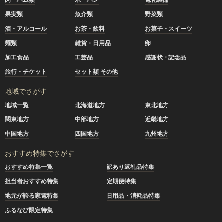
果実類
魚介類
野菜類
酒・アルコール
お茶・飲料
お菓子・スイーツ
麺類
雑貨・日用品
卵
加工食品
工芸品
感謝状・記念品
旅行・チケット
セット類 その他
地域でさがす
地域一覧
北海道地方
東北地方
関東地方
中部地方
近畿地方
中国地方
四国地方
九州地方
おすすめ特集でさがす
おすすめ特集一覧
訳あり返礼品特集
担当者おすすめ特集
定期便特集
地元が誇る家電特集
日用品・消耗品特集
ふるなび限定特集