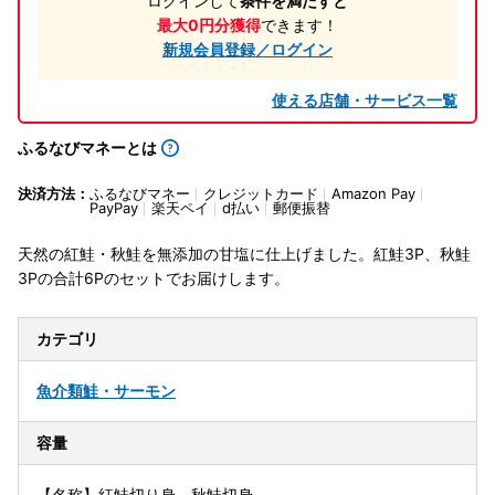
ログインして
条件を満たすと
最大0円分獲得
できます！
新規会員登録／ログイン
使える店舗・サービス一覧
ふるなびマネーとは
決済方法：
ふるなびマネー
クレジットカード
Amazon Pay
PayPay
楽天ペイ
d払い
郵便振替
天然の紅鮭・秋鮭を無添加の甘塩に仕上げました。紅鮭3P、秋鮭
3Pの合計6Pのセットでお届けします。
カテゴリ
魚介類
鮭・サーモン
容量
【名称】紅鮭切り身、秋鮭切身