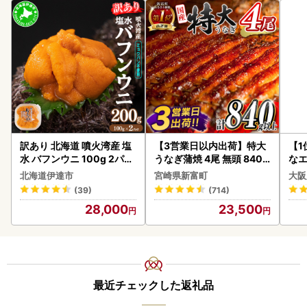
訳あり 北海道 噴火湾産 塩
【3営業日以内出荷】特大
【1
水 バフンウニ 100g 2パッ
うなぎ蒲焼 4尾 無頭 840g
なエ
ク 計200g 《アフター保証
以上 C388-840-3D
北海道伊達市
宮崎県新富町
大阪
付き》うに ウニ 雲丹 海鮮
(39)
(714)
海の幸 魚介類 ウニ丼 お寿
28,000
23,500
司 濃厚 無添加 産地直送 お
取り寄せ 山村水産 送料無
料
最近チェックした返礼品