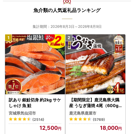
魚介類の人気返礼品ランキング
集計期間：2026年8月3日～2026年8月9日
訳あり 銀鮭切身 約2kg サケ
【期間限定】鹿児島県大隅
しゃけ 魚 鮭
産 うなぎ蒲焼 4尾（600g
） KN007-004-04-cp18
宮城県気仙沼市
鹿児島県鹿屋市
うなぎ 鰻 魚 惣菜 総菜
(2514)
(5769)
12,500
18,000