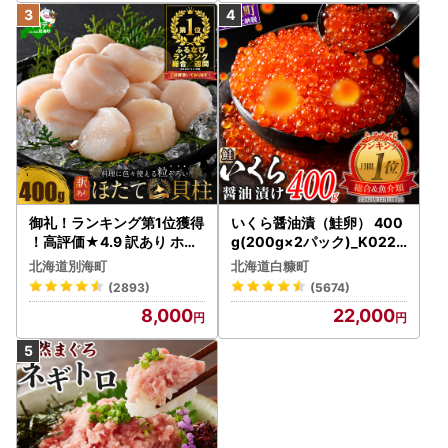
御礼！ランキング第1位獲得
いくら醤油漬（鮭卵） 400
！高評価★4.9 訳あり ホタ
g(200g×2パック)_K022-
テ 400g（ほたて 帆立 貝柱
1676
北海道別海町
北海道白糠町
冷凍 ）
(2893)
(5674)
8,000
22,000