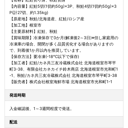
【内容量】紅鮭5切(1切約50g)×3P、秋鮭4切(1切約50g)×3
P(計27切、約1.35kg)
【原産地】秋鮭/北海道産、紅鮭/ロシア産
【加工地】根室市
【主要原材料】紅鮭、秋鮭
【賞味期限】冷凍保存で3か月(解凍後2～3日)※但し家庭用の
冷凍庫の場合、開閉が多く品質劣化する場合がありますの
で、到着後1か月以内を推奨しています。
【保存方法】要冷凍(-18℃以下で保存)
【加工者】紅鮭/カネ共三友冷蔵株式会社 北海道根室市琴平
町3-38、有限会社カネカイチ鈴木商店 北海道根室市光和町1
-1、秋鮭/カネ共三友冷蔵株式会社 北海道根室市琴平町3-38
【販売者】株式会社根室海鮮市場 北海道根室市光和町1-1
発送時期
入金確認後、1～3週間程度で発送。
配送