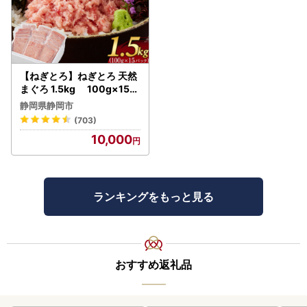
【ねぎとろ】ねぎとろ 天然
まぐろ 1.5kg 100g×15パ
ック
静岡県静岡市
(703)
10,000
ランキングをもっと見る
おすすめ返礼品