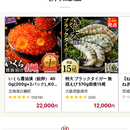
いくら醤油漬（鮭卵） 40
特大 ブラックタイガー 無
【
0g(200g×2パック)_K02
頭えび 570g前後15尾
ねぎ
2-1676
北海道白糠町
大阪府阪南市
宮城
(5674)
(26)
22,000
12,000