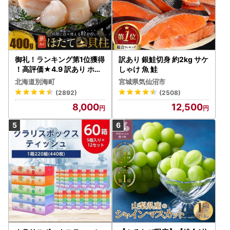
御礼！ランキング第1位獲得
訳あり 銀鮭切身 約2kg サケ
！高評価★4.9 訳あり ホタ
しゃけ 魚 鮭
テ 400g（ほたて 帆立 貝柱
北海道別海町
宮城県気仙沼市
冷凍 ）
(2892)
(2508)
8,000
12,500