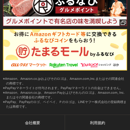
Amazon、Amazon.co.jpおよびそのロゴは、Amazon.com,Inc.またはその関連会社
の商標です。
PayPayマネーライトが付与されます。PayPayマネーライトの出金はできません。
Amazon、Amazon.co.jp、Amazon Payおよびそれらのロゴは、Amazon.com, Inc.
またはその関連会社の商標です。
PayPay、PayPayのロゴ、ペイペイ、Ｐのロゴは、LINEヤフー株式会社の登録商標ま
たは商標です。
会社概要
利用規約