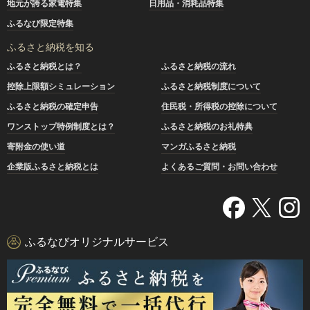
地元が誇る家電特集
日用品・消耗品特集
ふるなび限定特集
ふるさと納税を知る
ふるさと納税とは？
ふるさと納税の流れ
控除上限額シミュレーション
ふるさと納税制度について
ふるさと納税の確定申告
住民税・所得税の控除について
ワンストップ特例制度とは？
ふるさと納税のお礼特典
寄附金の使い道
マンガふるさと納税
企業版ふるさと納税とは
よくあるご質問・お問い合わせ
ふるなびオリジナルサービス