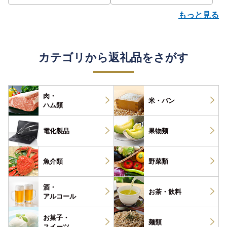
もっと見る
カテゴリから返礼品をさがす
肉・
米・パン
ハム類
電化製品
果物類
魚介類
野菜類
酒・
お茶・
飲料
アルコール
お菓子・
麺類
スイーツ