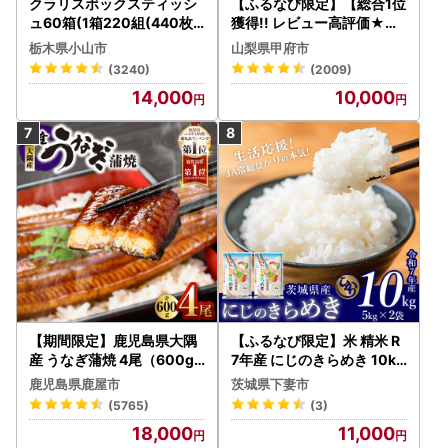
クラリスボックスティッシ
【ふるなび限定】【総合1位
ュ60箱(1箱220組(440枚))
獲得!! レビュー高評価★】
(5個入り×12セット)【配送
〈2026年度配送分〉山梨
栃木県小山市
山梨県甲府市
不可地域：離島・沖縄県】
県産 シャインマスカット 2
(3240)
(2009)
【1256759】
～3房（1.0kg以上）シャイ
14,000
10,000
ン フルーツ FN-Limited-S
P
【期間限定】鹿児島県大隅
【ふるなび限定】米 精米 R
産 うなぎ蒲焼 4尾（600g
7年産 にじのきらめき 10kg
） KN007-004-04-cp18
10月 FN-Limited-PR
鹿児島県鹿屋市
茨城県下妻市
うなぎ 鰻 魚 惣菜 総菜
(5765)
(3)
18,000
11,000