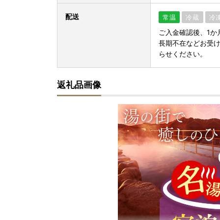
配送
常温
冷蔵
冷
ご入金確認後、1か
長期不在などお受
らせください。
返礼品画像