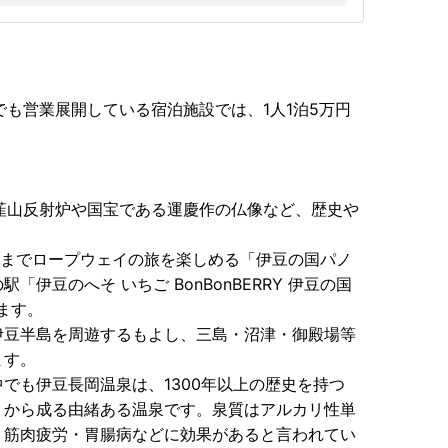
外でも営業展開している宿泊施設では、1人1泊5万円
韮山反射炉や国宝である運慶作の仏像など、歴史や
mまでロープウェイの旅を楽しめる「伊豆の国パノ
伊豆のへそ いちご BonBonBERRY 伊豆の国
います。
豆半島を周遊するもよし、三島・沼津・御殿場等
ます。
も伊豆長岡温泉は、1300年以上の歴史を持つ
」から成る由緒ある温泉です。泉質はアルカリ性単
・筋肉疲労・胃腸病などに効果があると言われてい