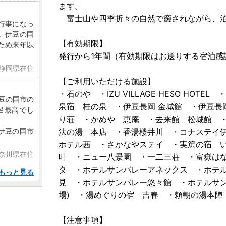
ます。
富士山や四季折々の自然で癒されながら、泊
行事になっ
。伊豆の国
【有効期限】
ため来年以
発行から1年間（有効期限はお送りする宿泊感
日 静岡県在住
【ご利用いただける施設】
・石のや ・IZU VILLAGE HESO HO
豆の国市の
泉宿 桂の泉 ・伊豆長岡 金城館 ・伊豆長
呂最高でし
り荘 ・かめや 恵庵 ・去来館 松城館 
伊豆の国市
法の湯 本店 ・香湯楼井川 ・コナステイ
ホテル茜 ・さかなやステイ ・実篤の宿 
神奈川県在住
叶 ・ニュー八景園 ・一二三荘 ・富嶽は
タ ・ホテルサンバレーアネックス ・ホテ
もっと見る
見 ・ホテルサンバレー悠々館 ・ホテルサン
場) ・湯めぐりの宿 吉春 ・頼朝の湯本陣
【注意事項】