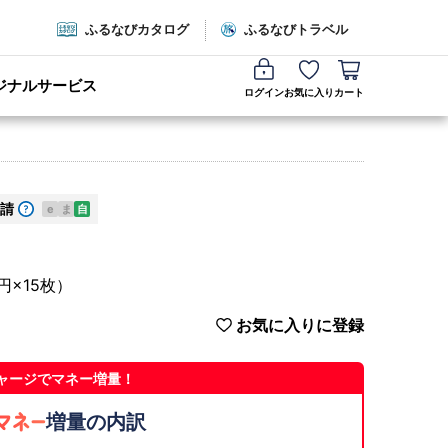
ふるなびカタログ
ふるなびトラベル
ジナルサービス
ログイン
お気に入り
カート
請
e
ま
自
円×15枚）
お気に入りに登録
ャージでマネー増量！
増量の内訳