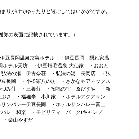
まりがけでゆったりと過ごしてはいかがですか。
謝券の表面に記載されています。）
TEL ・伊豆長岡温泉京急ホテル ・伊豆長岡 隠れ家温
岡ホテル天坊 ・伊豆畑毛温泉 大仙家 ・おおと
・弘法の湯 伊古奈荘 ・弘法の湯 長岡店 ・弘
伊豆長岡 ・小松家八の坊 ・さかなやアネックス
いづみ荘 ・三養荘 ・招福の宿 ゑびすや ・新
なぶさ ・福狸亭 小川家 ・ホテルアクアサン
ルサンバレー伊豆長岡 ・ホテルサンバレー富士
バレー和楽 ・モビリティーパーク(キャンプ
 ・楽山やすだ