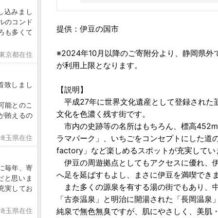
し込みまし
ルのコンド
提供：伊豆の国市
ろも多くて
※2024年10月以降のご寄附分より、静岡県
 東京都在住
が利用上限となります。
着致しまし
【説明】
平成27年に世界文化遺産として登録された
可能とのこ
文化を色濃く残す街です。
が賄えるの
市内の史跡等の名所はもちろん、標高452
 埼玉県在住
ラマパーク」、いちごをコンセプトにした道の駅「
factory」など楽しめるスポットが充実して
伊豆の周遊拠点としてもアクセスに優れ、伊
に毎年、寄
へ足を延ばすもよし、まさに伊豆を満喫でき
だと思いま
また多くの源泉を有する湯の街でもあり、中で
充実してお
「古奈温泉」と明治に開湯された「長岡温泉
 埼玉県在住
純泉で無色無臭ですが、肌にやさしく、美肌