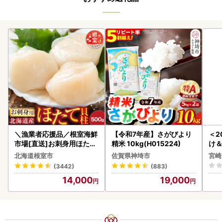
＼漁業者応援品／根室海鮮
【令和7年産】さがびより
＜2
市場[直送]お刺身用ほたて
精米 10kg(H015224)
け
貝柱500g A-28002
もも
北海道根室市
佐賀県神埼市
宮崎
-00
(3442)
(883)
14,000
19,000