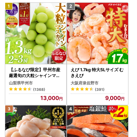
【ふるなび限定】甲州市産
えび 1.7kg 特大5Lサイズ む
厳選旬の大粒シャインマス
きえび
カット 約1.3kg 2～3房【2
山梨県甲州市
大阪府泉佐野市
026年発送】（MG）B12-
(1368)
(391)
472 FN-Limited-VO シャ
13,000
9,000
インマスカット フルーツ