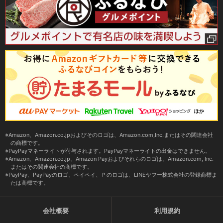
Amazon、Amazon.co.jpおよびそのロゴは、Amazon.com,Inc.またはその関連会社
の商標です。
PayPayマネーライトが付与されます。PayPayマネーライトの出金はできません。
Amazon、Amazon.co.jp、Amazon Payおよびそれらのロゴは、Amazon.com, Inc.
またはその関連会社の商標です。
PayPay、PayPayのロゴ、ペイペイ、Ｐのロゴは、LINEヤフー株式会社の登録商標ま
たは商標です。
会社概要
利用規約