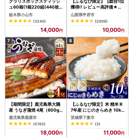
クラリスボックスティッシ
【ふるなび限定】【総合1位
ュ60箱(1箱220組(440枚))
獲得!! レビュー高評価★】
(5個入り×12セット)【配送
〈2026年度配送分〉山梨
栃木県小山市
山梨県甲府市
不可地域：離島・沖縄県】
県産 シャインマスカット 2
(3240)
(2009)
【1256759】
～3房（1.0kg以上）シャイ
14,000
10,000
ン フルーツ FN-Limited-S
P
【期間限定】鹿児島県大隅
【ふるなび限定】米 精米 R
産 うなぎ蒲焼 4尾（600g
7年産 にじのきらめき 10kg
） KN007-004-04-cp18
10月 FN-Limited-PR
鹿児島県鹿屋市
茨城県下妻市
うなぎ 鰻 魚 惣菜 総菜
(5765)
(3)
18,000
11,000