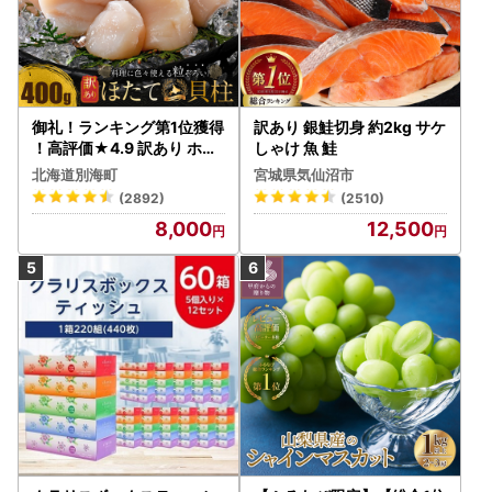
御礼！ランキング第1位獲得
訳あり 銀鮭切身 約2kg サケ
！高評価★4.9 訳あり ホタ
しゃけ 魚 鮭
テ 400g（ほたて 帆立 貝柱
北海道別海町
宮城県気仙沼市
冷凍 ）
(2892)
(2510)
8,000
12,500