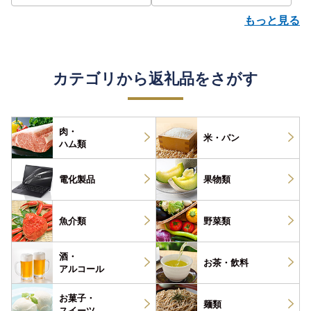
もっと見る
カテゴリから返礼品をさがす
肉・
米・パン
ハム類
電化製品
果物類
魚介類
野菜類
酒・
お茶・
飲料
アルコール
お菓子・
麺類
スイーツ