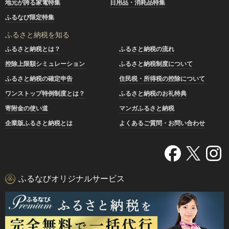
地元が誇る家電特集
日用品・消耗品特集
ふるなび限定特集
ふるさと納税を知る
ふるさと納税とは？
ふるさと納税の流れ
控除上限額シミュレーション
ふるさと納税制度について
ふるさと納税の確定申告
住民税・所得税の控除について
ワンストップ特例制度とは？
ふるさと納税のお礼特典
寄附金の使い道
マンガふるさと納税
企業版ふるさと納税とは
よくあるご質問・お問い合わせ
ふるなびオリジナルサービス