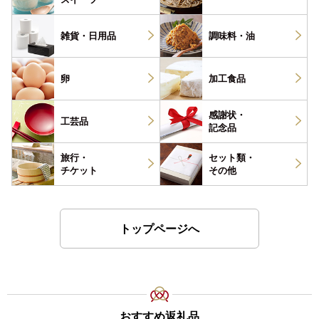
雑貨・
日用品
調味料・
油
卵
加工食品
感謝状・
工芸品
記念品
旅行・
セット類・
チケット
その他
トップページへ
おすすめ返礼品