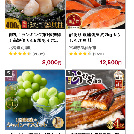
御礼！ランキング第1位獲得
訳あり 銀鮭切身 約2kg サケ
！高評価★4.9 訳あり ホタ
しゃけ 魚 鮭
テ 400g（ほたて 帆立 貝柱
北海道別海町
宮城県気仙沼市
冷凍 ）
(2892)
(2511)
8,000
12,500