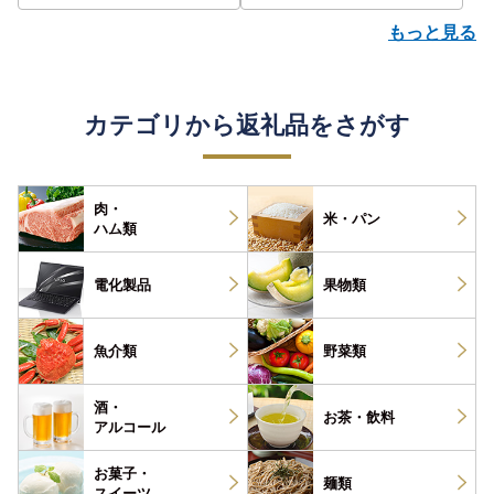
もっと見る
カテゴリから返礼品をさがす
肉・
米・パン
ハム類
電化製品
果物類
魚介類
野菜類
酒・
お茶・
飲料
アルコール
お菓子・
麺類
スイーツ