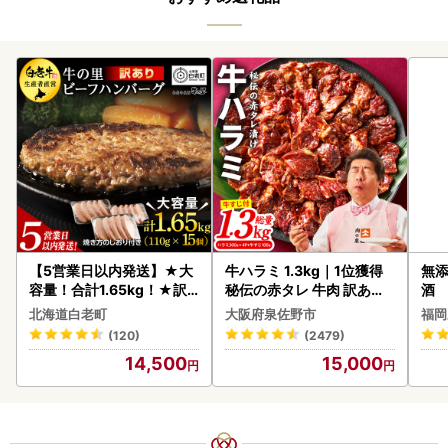
【5営業日以内発送】★大
牛ハラミ 1.3kg｜1位獲得
無添
容量！合計1.65kg！★訳
秘伝の赤タレ 牛肉 訳あり
酒
あり・牛の里ビーフハンバ
焼肉 BBQ
北海道白老町
大阪府泉佐野市
福岡
ーグ(110ｇ5枚入）×3 AG
(120)
(2479)
058
14,500
15,000