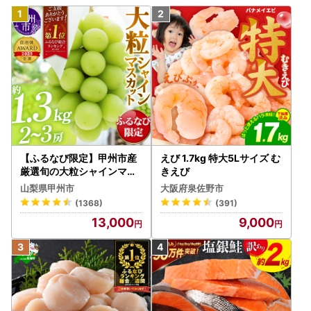
【ふるなび限定】甲州市産
えび 1.7kg 特大5Lサイズ む
厳選旬の大粒シャインマス
きえび
カット 約1.3kg 2～3房【2
山梨県甲州市
大阪府泉佐野市
026年発送】（MG）B12-
(1368)
(391)
472 FN-Limited-VO シャ
13,000
9,000
インマスカット フルーツ