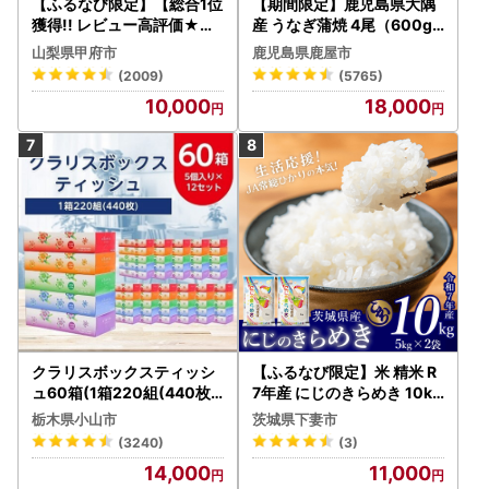
【ふるなび限定】【総合1位
【期間限定】鹿児島県大隅
獲得!! レビュー高評価★】
産 うなぎ蒲焼 4尾（600g
〈2026年度配送分〉山梨
） KN007-004-04-cp18
山梨県甲府市
鹿児島県鹿屋市
県産 シャインマスカット 2
うなぎ 鰻 魚 惣菜 総菜
(2009)
(5765)
～3房（1.0kg以上）シャイ
10,000
18,000
ン フルーツ FN-Limited-S
P
クラリスボックスティッシ
【ふるなび限定】米 精米 R
ュ60箱(1箱220組(440枚))
7年産 にじのきらめき 10kg
(5個入り×12セット)【配送
10月 FN-Limited-PR
栃木県小山市
茨城県下妻市
不可地域：離島・沖縄県】
(3240)
(3)
【1256759】
14,000
11,000