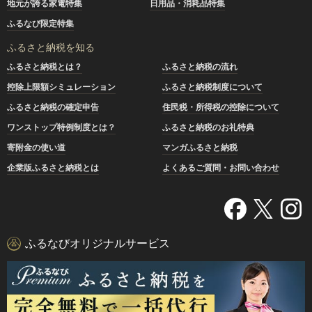
地元が誇る家電特集
日用品・消耗品特集
ふるなび限定特集
ふるさと納税を知る
ふるさと納税とは？
ふるさと納税の流れ
控除上限額シミュレーション
ふるさと納税制度について
ふるさと納税の確定申告
住民税・所得税の控除について
ワンストップ特例制度とは？
ふるさと納税のお礼特典
寄附金の使い道
マンガふるさと納税
企業版ふるさと納税とは
よくあるご質問・お問い合わせ
ふるなびオリジナルサービス