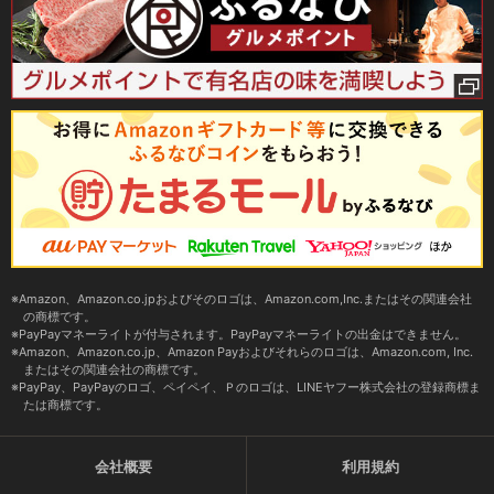
Amazon、Amazon.co.jpおよびそのロゴは、Amazon.com,Inc.またはその関連会社
の商標です。
PayPayマネーライトが付与されます。PayPayマネーライトの出金はできません。
Amazon、Amazon.co.jp、Amazon Payおよびそれらのロゴは、Amazon.com, Inc.
またはその関連会社の商標です。
PayPay、PayPayのロゴ、ペイペイ、Ｐのロゴは、LINEヤフー株式会社の登録商標ま
たは商標です。
会社概要
利用規約