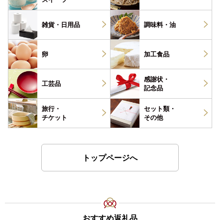
雑貨・
日用品
調味料・
油
卵
加工食品
感謝状・
工芸品
記念品
旅行・
セット類・
チケット
その他
トップページへ
おすすめ返礼品