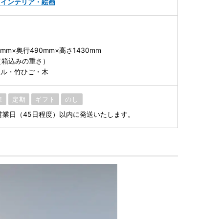
・インテリア・絵画
mm×奥行490mm×高さ1430mm
g（箱込みの重さ）
ール・竹ひご・木
凍
定期
ギフト
のし
営業日（45日程度）以内に発送いたします。