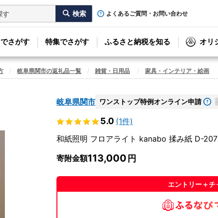
よくあるご質問・お問い合わせ
リでさがす
特集でさがす
ふるさと納税を知る
オリ
方
岐阜県関市の返礼品一覧
雑貨・日用品
家具・インテリア・絵画
岐阜県関市
ワンストップ特例オンライン申請
5.0
(1件)
和紙照明 フロアライト kanabo 揉み紙 D-207
113,000
寄附金額
エントリー＋チ