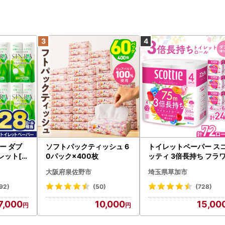
ー ダブ
ソフトパックティッシュ 6
トイレットペーパー ス
レット[sf
0パック×400枚
ッティ 3倍長持ち フラ
パック 4ロール×6P
大阪府泉佐野市
埼玉県草加市
92)
(50)
(728)
7,000
10,000
15,00