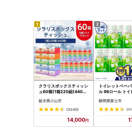
クラリスボックスティッシ
トイレットペーパ
ュ60箱(1箱220組(440枚)
ル 96ロール トイ
)(5個入り×12セット)【配
001-012]
栃木県小山市
静岡県富士市
送不可地域：離島・沖縄県
】【1256759】
(3240)
(11
14,000
1