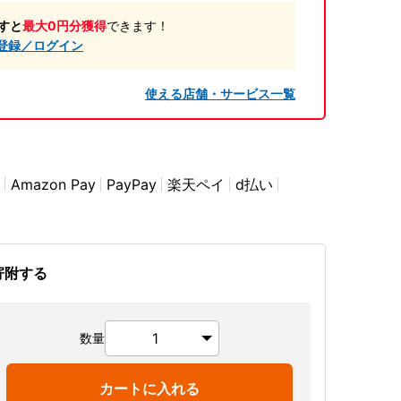
すと
最大0円分獲得
できます！
登録／ログイン
使える店舗・サービス一覧
Amazon Pay
PayPay
楽天ペイ
d払い
寄附する
数量
カートに入れる