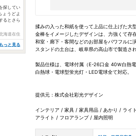
を探してい
ちょうどよ
するとさら
揉みの入った和紙を使って上品に仕上げた大
金棒をイメージしたデザインは、力強くて存
 北海道在住
和室・廊下・客間などのお部屋をパワフルに
もっと見る
スタンドの土台は、岐阜県の高山市で製造さ
製品仕様は、電球付属（E-26口金 40Ｗ白熱
白熱球・電球型蛍光灯・LED電球全て対応。
提供元：株式会社彩光デザイン
インテリア / 家具 / 家具用品 / あかり / ライト 
アライト / フロアランプ / 屋内照明