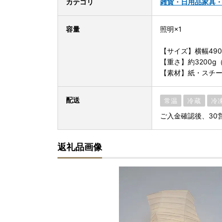
カテゴリ
雑貨・日用品
家具
容量
照明×1
【サイズ】横幅490
【重さ】約3200
【素材】紙・スチ
配送
常温
冷蔵
冷
ご入金確認後、30
返礼品画像