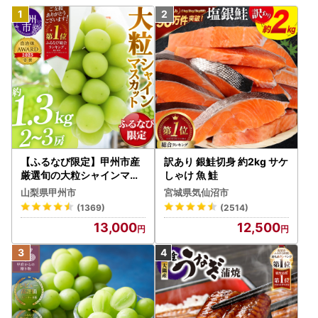
【ふるなび限定】甲州市産
訳あり 銀鮭切身 約2kg サケ
厳選旬の大粒シャインマス
しゃけ 魚 鮭
カット 約1.3kg 2～3房【2
山梨県甲州市
宮城県気仙沼市
026年発送】（MG）B12-
(1369)
(2514)
472 FN-Limited-VO シャ
13,000
12,500
インマスカット フルーツ