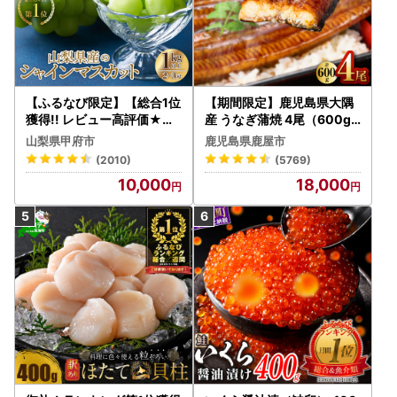
【ふるなび限定】【総合1位
【期間限定】鹿児島県大隅
獲得!! レビュー高評価★】
産 うなぎ蒲焼 4尾（600g
〈2026年度配送分〉山梨
） KN007-004-04-cp18
山梨県甲府市
鹿児島県鹿屋市
県産 シャインマスカット 2
うなぎ 鰻 魚 惣菜 総菜
(2010)
(5769)
～3房（1.0kg以上）シャイ
10,000
18,000
ン フルーツ FN-Limited-S
P