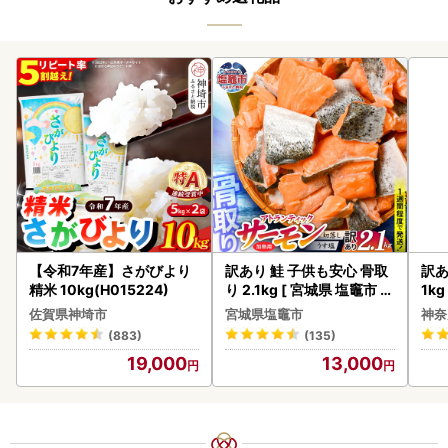
【令和7年産】さがびより
訳あり 鮭 子供も安心 骨取
訳あ
精米 10kg(H015224)
り 2.1kg [ 宮城県 塩竈市 ]
1k
鮭
佐賀県神埼市
宮城県塩竈市
神奈
(883)
(135)
19,000
13,000