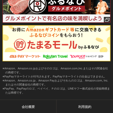
Amazon、Amazon.co.jpおよびそのロゴは、Amazon.com,Inc.またはその関連会社
の商標です。
PayPayマネーライトが付与されます。PayPayマネーライトの出金はできません。
Amazon、Amazon.co.jp、Amazon Payおよびそれらのロゴは、Amazon.com, Inc.
またはその関連会社の商標です。
PayPay、PayPayのロゴ、ペイペイ、Ｐのロゴは、LINEヤフー株式会社の登録商標ま
たは商標です。
会社概要
利用規約