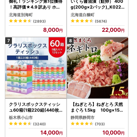
御礼！ランキング第1位獲得
いくら醤油漬（鮭卵） 400
！高評価★4.9 訳あり ホタ
g(200g×2パック)_K022-
テ 400g（ほたて 帆立 貝柱
1676
北海道別海町
北海道白糠町
冷凍 ）
(2893)
(5674)
8,000
22,000
クラリスボックスティッシ
【ねぎとろ】ねぎとろ 天然
ュ60箱(1箱220組(440枚))
まぐろ 1.5kg 100g×15パ
(5個入り×12セット)【配送
ック
栃木県小山市
静岡県静岡市
不可地域：離島・沖縄県】
(3240)
(703)
【1256759】
14,000
10,000