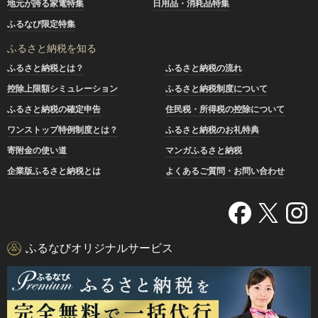
地元が誇る家電特集
日用品・消耗品特集
ふるなび限定特集
ふるさと納税を知る
ふるさと納税とは？
ふるさと納税の流れ
控除上限額シミュレーション
ふるさと納税制度について
ふるさと納税の確定申告
住民税・所得税の控除について
ワンストップ特例制度とは？
ふるさと納税のお礼特典
寄附金の使い道
マンガふるさと納税
企業版ふるさと納税とは
よくあるご質問・お問い合わせ
ふるなびオリジナルサービス