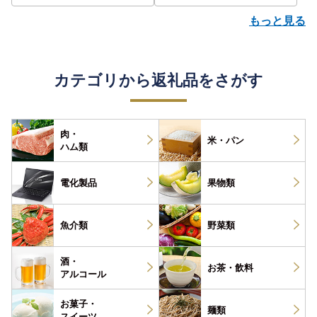
もっと見る
カテゴリから返礼品をさがす
肉・
米・パン
ハム類
電化製品
果物類
魚介類
野菜類
酒・
お茶・
飲料
アルコール
お菓子・
麺類
スイーツ