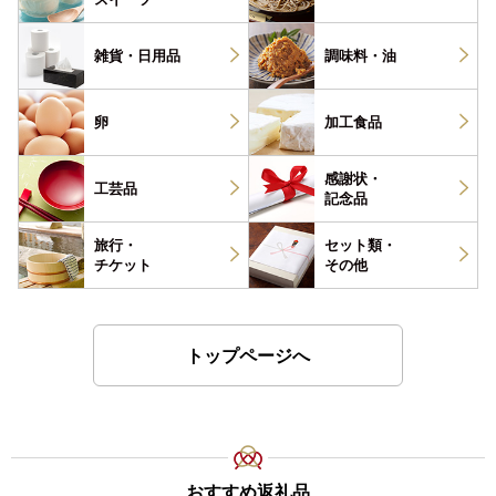
雑貨・
日用品
調味料・
油
卵
加工食品
感謝状・
工芸品
記念品
旅行・
セット類・
チケット
その他
トップページへ
おすすめ返礼品