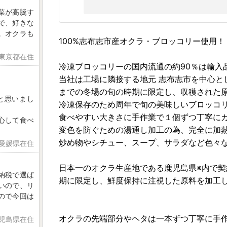
菜が高騰す
で、好きな
。オクラも
100%志布志市産オクラ・ブロッコリー使用！
 東京都在住
冷凍ブロッコリーの国内流通の約90％は輸入
当社は工場に隣接する地元 志布志市を中心と
までの冬場の旬の時期に限定し、収穫された
と思いまし
冷凍保存のため周年で旬の美味しいブロッコ
食べやすい大きさに手作業で１個ずつ丁寧に
心して食べ
変色を防ぐための湯通し加工の為、完全に加
炒め物やシチュー、スープ、サラダなど色々
 愛媛県在住
日本一のオクラ生産地である鹿児島県※内で契
納税で選ば
期に限定し、鮮度保持に注視した原料を加工
いので、リ
ので今回は
オクラの先端部分やヘタは一本ずつ丁寧に手
鹿児島県在住