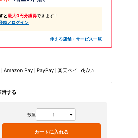
すと
最大0円分獲得
できます！
登録／ログイン
使える店舗・サービス一覧
Amazon Pay
PayPay
楽天ペイ
d払い
寄附する
数量
カートに入れる