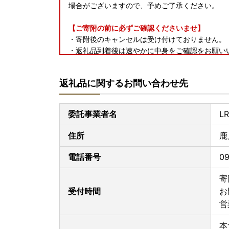
場合がございますので、予めご了承ください。
【ご寄附の前に必ずご確認くださいませ】
・寄附後のキャンセルは受け付けておりません。
・返礼品到着後は速やかに中身をご確認をお願い
発送には万全を期しておりますが、万が一返礼品
着後、翌日中までに写真(画像)を添付＞のうえメ
返礼品に関するお問い合わせ先
日数が経ったものに関しましてはご対応いたしか
・寄附者様の転居等による転送にかかる諸経費に
志布志市では負担いたしかねますため、予めご了
委託事業者名
L
ます。
・不在日が事前にお分かりの場合は、備考欄にご
住所
鹿
月までの配送とさせていただいております。
つきまして不在日の入力は、入金確認後翌月まで
電話番号
09
入金確認後翌々月以降の設定をされますと、お礼
お礼品をお届けできませんのでご理解いただきま
寄
・ワンストップ特例制度をご利用かつマイナンバ
受付時間
お
名、住所等が住民票に記載されている事項と一致
営
する書類として利用することが可能です。
本