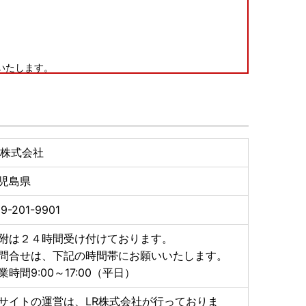
いたします。
に不良・破損・誤納品などございましたら、＜返礼品到
ールにてお問合せ先までご連絡くださいませ。
ねる場合がございます。
つきましては寄附者様負担となります。
承のうえ、ご寄附賜りますようよろしくお願い申し上げ
R株式会社
入力ください。なお、志布志市では、原則入金確認後翌
児島県
の範囲内でお願いいたします。
9-201-9901
品の価格変動や在庫の確保が困難となり
すよう、よろしくお願い申し上げます。
附は２４時間受け付けております。
ー通知カードをご利用の方は通知カードに記載された氏
問合せは、下記の時間帯にお願いいたします。
している場合に限り、通知カードをマイナンバーを証明
業時間9:00～17:00（平日）
サイトの運営は、LR株式会社が行っておりま