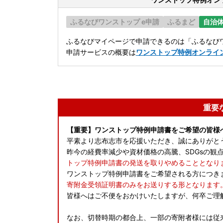
ふるなびワンストップ e申請
ふるまど
自治
ふるなびマイページで申請できるのは「ふるなびワ
申請サービスの概要は
ワンストップ特例オンライ
重要
【重要】ワンストップ特例申請書をご希望の皆様
平素より志布志市を応援いただき、誠にありがと
昨今の経費率減少や資材価格の高騰、SDGsの観
トップ特例申請書の発送を取りやめることとなり
ワンストップ特例申請書をご希望される方につき
寄附金受領証明書のみをお送りする形となります
皆様へはご不便をおかけいたしますが、何卒ご理
なお、切替時期の都合上、一部の寄附者様には従