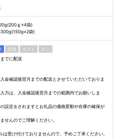
菜
g(200ｇ×4袋)
0g(150g×2袋)
凍
定期
ギフト
のし
末までに配送
則入金確認後翌月までの配送とさせていただいておりま
の入力は、入金確認後翌月までの範囲内でお願いしま
降の設定をされますとお礼品の価格変動や在庫の確保が
きませんのでご理解ください。
ルは受け付けておりませんので、予めご了承ください。