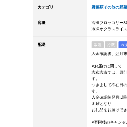
カテゴリ
野菜類
その他の野
容量
冷凍ブロッコリー800
冷凍オクラスライス30
配送
常温
冷蔵
冷
入金確認後、翌月
※お届けに関して
志布志市では、原
す。
つきまして不在日
す。
入金確認後翌月以
困難となり
お礼品をお届けで
※寄附後のキャンセ