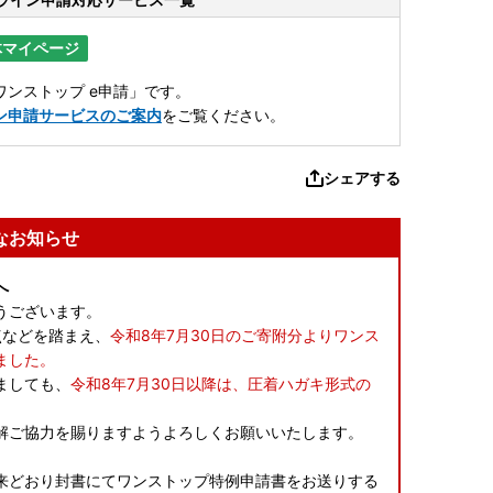
体マイページ
ンストップ e申請」です。
ン申請サービスのご案内
をご覧ください。
シェアする
なお知らせ
へ
うございます。
点などを踏まえ、
令和8年7月30日のご寄附分よりワンス
ました。
ましても、
令和8年7月30日以降は、圧着ハガキ形式の
。
解ご協力を賜りますようよろしくお願いいたします。
来どおり封書にてワンストップ特例申請書をお送りする