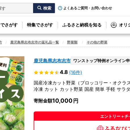
よくあるご質問・お問い合わせ
リでさがす
特集でさがす
ふるさと納税を知る
オリ
方
鹿児島県志布志市の返礼品一覧
野菜類
その他の野菜
鹿児島県志布志市
ワンストップ特例オンライン申
4.8
(16件)
国産冷凍カット野菜（ブロッコリー・オクラスライ
冷凍 カット カット野菜 国産 簡単 手軽 サラダ 
10,000
寄附金額
エントリー＋チ