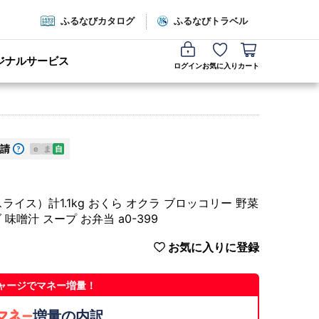
ふるなびカタログ
ふるなびトラベル
ジナルサービス
ログイン
お気に入り
カート
請
e
ま
自
ス）計1.1kg おくら オクラ ブロッコリー 野菜
味噌汁 スープ お弁当 a0-399
お気に入りに登録
ャージでマネー増量！
増量の内訳