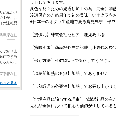
ットしております。
変色を防ぐための湯通し加工の為、完全に加
んど見かけ
冷凍保存のため周年で旬の美味しいオクラを
ですが、お
※日本一のオクラ生産地である鹿児島県：平成
けの返礼品
【提供元】株式会社セビア 鹿児島工場
 兵庫県在住
【賞味期限】商品枠外左に記載（小袋包装後1
んでおりま
保存できる
【保存方法】-18℃以下で保存してください
ちろんのこ
【凍結前加熱の有無】加熱してありません
 東京都在住
もっと見る
【加熱調理の必要性】加熱してお召し上がり
【地場産品に該当する理由】当該返礼品の主
返礼品全体において相応の価値が生じている