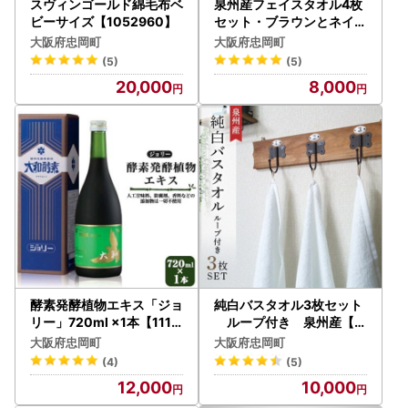
スヴィンゴールド綿毛布ベ
泉州産フェイスタオル4枚
ビーサイズ【1052960】
セット・ブラウンとネイビ
ー【1082360】
大阪府忠岡町
大阪府忠岡町
(5)
(5)
20,000
8,000
酵素発酵植物エキス「ジョ
純白バスタオル3枚セット
リー」720ml ×1本【1114
ループ付き 泉州産【1
965】
052959】
大阪府忠岡町
大阪府忠岡町
(4)
(5)
12,000
10,000