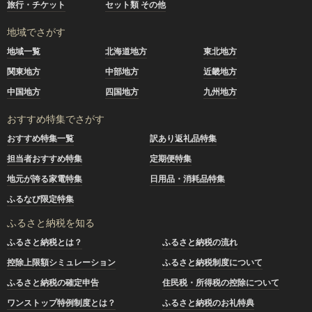
旅行・チケット
セット類 その他
地域でさがす
地域一覧
北海道地方
東北地方
関東地方
中部地方
近畿地方
中国地方
四国地方
九州地方
おすすめ特集でさがす
おすすめ特集一覧
訳あり返礼品特集
担当者おすすめ特集
定期便特集
地元が誇る家電特集
日用品・消耗品特集
ふるなび限定特集
ふるさと納税を知る
ふるさと納税とは？
ふるさと納税の流れ
控除上限額シミュレーション
ふるさと納税制度について
ふるさと納税の確定申告
住民税・所得税の控除について
ワンストップ特例制度とは？
ふるさと納税のお礼特典