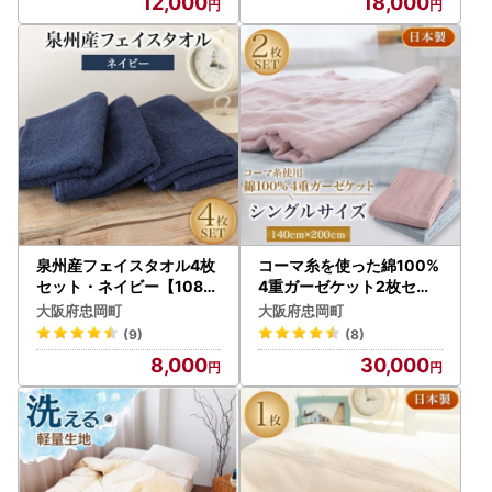
12,000
18,000
泉州産フェイスタオル4枚
コーマ糸を使った綿100%
セット・ネイビー【1082
4重ガーゼケット2枚セッ
356】
ト【1052954】
大阪府忠岡町
大阪府忠岡町
(9)
(8)
8,000
30,000