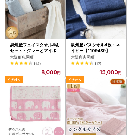
泉州産フェイスタオル4枚
泉州産バスタオル4枚・ネ
セット・グレーとアイボリ
イビー【1109489】
ー【1082361】
大阪府忠岡町
大阪府忠岡町
(14)
(17)
8,000
15,000