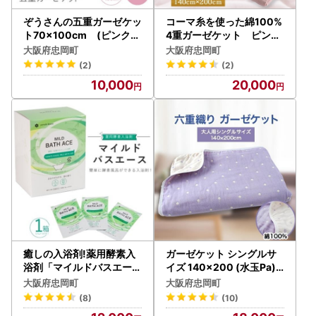
ぞうさんの五重ガーゼケッ
コーマ糸を使った綿100%
ト70×100cm (ピンク)
4重ガーゼケット ピンク
【1051179】
【1052955】
大阪府忠岡町
大阪府忠岡町
(2)
(2)
10,000
20,000
癒しの入浴剤!薬用酵素入
ガーゼケット シングルサ
浴剤「マイルドバスエース
イズ 140×200 (水玉Pa)
」1箱(25g×30包)【1116
【1078347】
大阪府忠岡町
大阪府忠岡町
956】
(8)
(10)