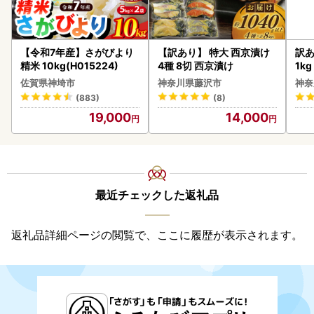
【令和7年産】さがびより
【訳あり】 特大 西京漬け
訳あ
精米 10kg(H015224)
4種 8切 西京漬け
1k
佐賀県神埼市
神奈川県藤沢市
神奈
(883)
(8)
19,000
14,000
最近チェックした返礼品
返礼品詳細ページの閲覧で、ここに履歴が表示されます。