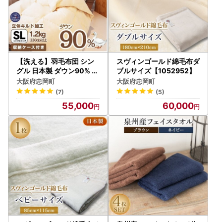
【洗える】羽毛布団 シン
スヴィンゴールド綿毛布ダ
グル 日本製 ダウン90% 1.
ブルサイズ【1052952】
2kg 無地クリーム抗菌防
大阪府忠岡町
大阪府忠岡町
臭防ダニ立体キルト【112
(7)
(5)
7741】
55,000
60,000