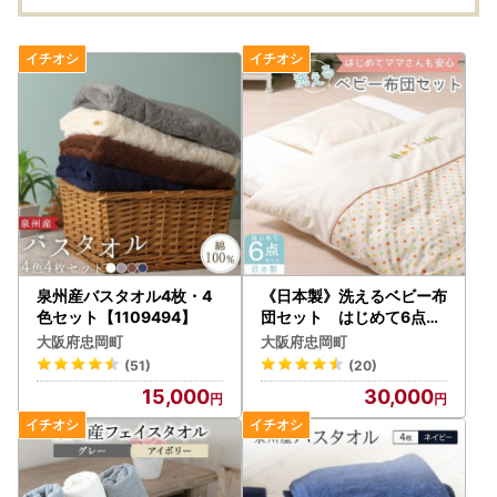
泉州産バスタオル4枚・4
《日本製》洗えるベビー布
色セット【1109494】
団セット はじめて6点セ
ット (ベージュ)【10511
大阪府忠岡町
大阪府忠岡町
64】
(51)
(20)
15,000
30,000