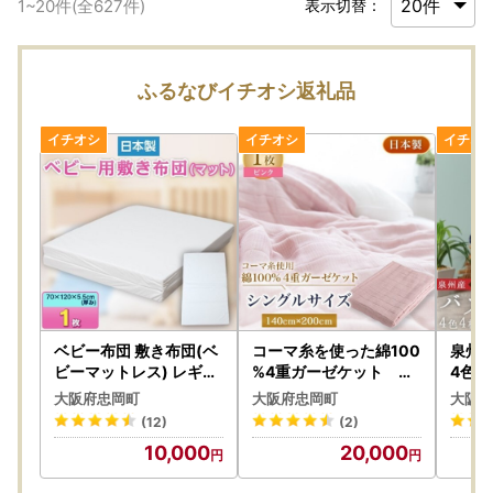
1
~
20
件(全
627
件)
表示切替：
ふるなびイチオシ返礼品
ベビー布団 敷き布団(ベ
コーマ糸を使った綿100
泉州
ビーマットレス) レギュ
%4重ガーゼケット ピ
4色セ
ラー サイズ 70×120c
ンク【1052955】
大阪府忠岡町
大阪府忠岡町
大阪府
m【1140704】
(12)
(2)
10,000
20,000