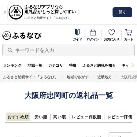
ふるなびアプリなら
返礼品がもっと探しやすい！
開く
ふるさと納税サイト「ふるなび」
ガイド
ログイン
お気に入り
カート
キーワードを入力
ランキング
地域一覧
カテゴリ
特集
ふるさと納税を知る
キャンペ
ふるさと納税サイト「ふるなび」
地域でさがす
近畿地方
大阪府忠
大阪府忠岡町の返礼品一覧
おすすめ順
安い順
高い順
レビュー件数順
レビュー評価順