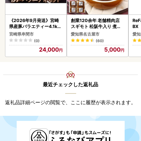
《2026年9月発送》宮崎
創業120余年 老舗精肉店
ReF
県産豚バラエティー4.1kg
スギモト 松阪牛入り 煮込
BX
セット_K033-057-2609
み ハンバーグ 110g×4枚
ー 
宮崎県串間市
愛知県名古屋市
愛知
惣菜 お取り寄せ グルメ ハ
フ
(0)
(60)
ンバーグ 冷凍
24,000
5,000
最近チェックした返礼品
返礼品詳細ページの閲覧で、ここに履歴が表示されます。