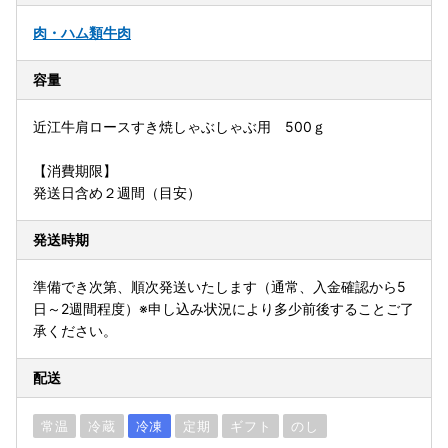
肉・ハム類
牛肉
容量
近江牛肩ロースすき焼しゃぶしゃぶ用 500ｇ
【消費期限】
発送日含め２週間（目安）
発送時期
準備でき次第、順次発送いたします（通常、入金確認から5
日～2週間程度）※申し込み状況により多少前後することご了
承ください。
配送
常温
冷蔵
冷凍
定期
ギフト
のし