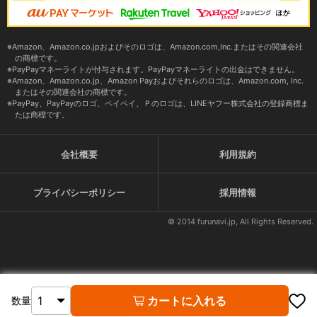
Amazon、Amazon.co.jpおよびそのロゴは、Amazon.com,Inc.またはその関連会社
の商標です。
PayPayマネーライトが付与されます。PayPayマネーライトの出金はできません。
Amazon、Amazon.co.jp、Amazon Payおよびそれらのロゴは、Amazon.com, Inc.
またはその関連会社の商標です。
PayPay、PayPayのロゴ、ペイペイ、Ｐのロゴは、LINEヤフー株式会社の登録商標ま
たは商標です。
会社概要
利用規約
プライバシーポリシー
採用情報
© 2014 furunavi.jp, All Rights Reserved.
カートに入れる
数量