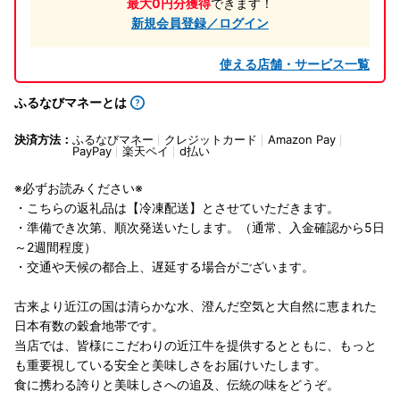
最大0円分獲得
できます！
新規会員登録／ログイン
使える店舗・サービス一覧
ふるなびマネーとは
決済方法：
ふるなびマネー
クレジットカード
Amazon Pay
PayPay
楽天ペイ
d払い
※必ずお読みください※
・こちらの返礼品は【冷凍配送】とさせていただきます。
・準備でき次第、順次発送いたします。（通常、入金確認から5日
～2週間程度）
・交通や天候の都合上、遅延する場合がございます。
古来より近江の国は清らかな水、澄んだ空気と大自然に恵まれた
日本有数の穀倉地帯です。
当店では、皆様にこだわりの近江牛を提供するとともに、もっと
も重要視している安全と美味しさをお届けいたします。
食に携わる誇りと美味しさへの追及、伝統の味をどうぞ。