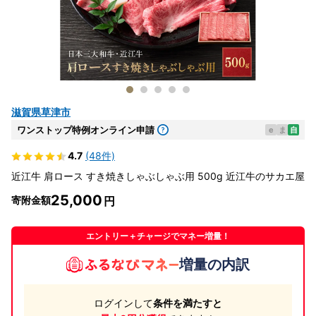
滋賀県草津市
ワンストップ特例オンライン申請
e
ま
自
4.7
(48件)
近江牛 肩ロース すき焼きしゃぶしゃぶ用 500g 近江牛のサカエ屋
25,000
寄附金額
エントリー＋チャージでマネー増量！
増量の内訳
ログインして
条件を満たすと