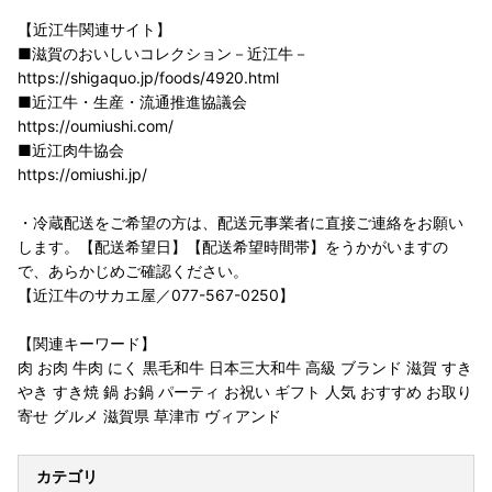
【近江牛関連サイト】
■滋賀のおいしいコレクション－近江牛－
https://shigaquo.jp/foods/4920.html
■近江牛・生産・流通推進協議会
https://oumiushi.com/
■近江肉牛協会
https://omiushi.jp/
・冷蔵配送をご希望の方は、配送元事業者に直接ご連絡をお願い
します。【配送希望日】【配送希望時間帯】をうかがいますの
で、あらかじめご確認ください。
【近江牛のサカエ屋／077-567-0250】
【関連キーワード】
肉 お肉 牛肉 にく 黒毛和牛 日本三大和牛 高級 ブランド 滋賀 すき
やき すき焼 鍋 お鍋 パーティ お祝い ギフト 人気 おすすめ お取り
寄せ グルメ 滋賀県 草津市 ヴィアンド
カテゴリ