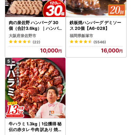
肉の泉佐野 ハンバーグ 30
鉄板焼ハンバーグ デミソー
個（合計3.6kg）｜ハンバ
ス 20個【A6-028】
ーグ 訳あり 黒毛和牛×なに
大阪府泉佐野市
福岡県飯塚市
わポーク
(22)
(5546)
10,000
16,000
牛ハラミ 1.3kg｜1位獲得 秘
伝の赤タレ 牛肉 訳あり 焼