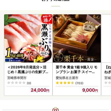
＜2026年9月発送分＞活
栗千本 黄金 1箱 9個入り モ
【
じめ！黒瀬ぶりの生鮮ブリ
ンブラン お菓子 スイーツ
ねぎ
ロイン2節（1.0kg前後）_
デザート モンブラン 人気
宮崎県串間市
愛知県名古屋市
宮城
K001-012-2609
(0)
(703)
24,000
9,000