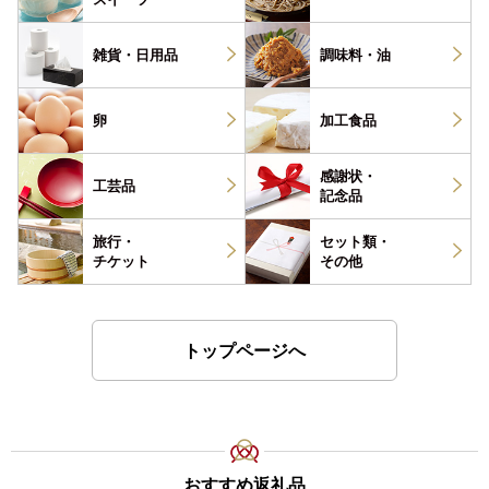
雑貨・
日用品
調味料・
油
卵
加工食品
感謝状・
工芸品
記念品
旅行・
セット類・
チケット
その他
トップページへ
おすすめ返礼品