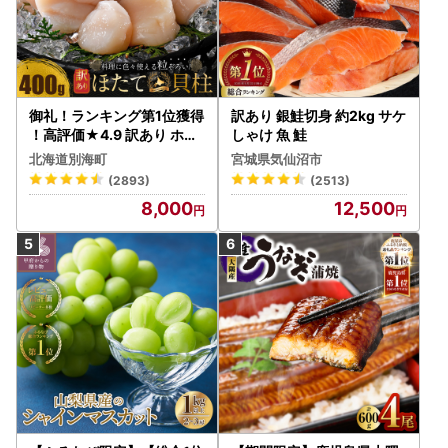
御礼！ランキング第1位獲得
訳あり 銀鮭切身 約2kg サケ
！高評価★4.9 訳あり ホタ
しゃけ 魚 鮭
テ 400g（ほたて 帆立 貝柱
北海道別海町
宮城県気仙沼市
冷凍 ）
(2893)
(2513)
8,000
12,500