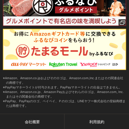
Amazon、Amazon.co.jpおよびそのロゴは、Amazon.com,Inc.またはその関連会社
の商標です。
PayPayマネーライトが付与されます。PayPayマネーライトの出金はできません。
Amazon、Amazon.co.jp、Amazon Payおよびそれらのロゴは、Amazon.com, Inc.
またはその関連会社の商標です。
PayPay、PayPayのロゴ、ペイペイ、Ｐのロゴは、LINEヤフー株式会社の登録商標ま
たは商標です。
会社概要
利用規約