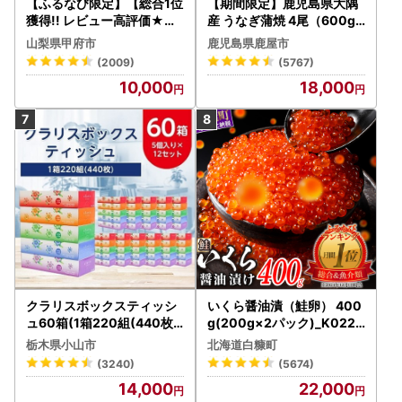
【ふるなび限定】【総合1位
【期間限定】鹿児島県大隅
獲得!! レビュー高評価★】
産 うなぎ蒲焼 4尾（600g
〈2026年度配送分〉山梨
） KN007-004-04-cp18
山梨県甲府市
鹿児島県鹿屋市
県産 シャインマスカット 2
うなぎ 鰻 魚 惣菜 総菜
(2009)
(5767)
～3房（1.0kg以上）シャイ
10,000
18,000
ン フルーツ FN-Limited-S
P
クラリスボックスティッシ
いくら醤油漬（鮭卵） 400
ュ60箱(1箱220組(440枚))
g(200g×2パック)_K022-
(5個入り×12セット)【配送
1676
栃木県小山市
北海道白糠町
不可地域：離島・沖縄県】
(3240)
(5674)
【1256759】
14,000
22,000