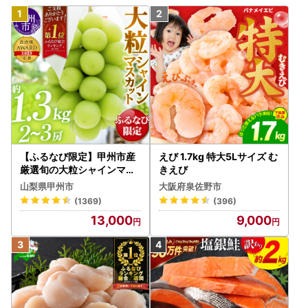
【ふるなび限定】甲州市産
えび 1.7kg 特大5Lサイズ む
厳選旬の大粒シャインマス
きえび
カット 約1.3kg 2～3房【2
山梨県甲州市
大阪府泉佐野市
026年発送】（MG）B12-
(1369)
(396)
472 FN-Limited-VO シャ
13,000
9,000
インマスカット フルーツ