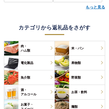
もっと見る
カテゴリから返礼品をさがす
肉・
米・パン
ハム類
電化製品
果物類
魚介類
野菜類
酒・
お茶・
飲料
アルコール
お菓子・
麺類
スイーツ