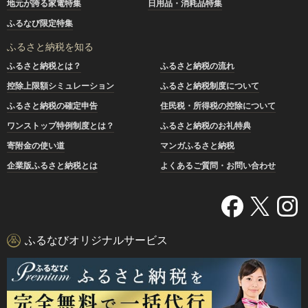
地元が誇る家電特集
日用品・消耗品特集
ふるなび限定特集
ふるさと納税を知る
ふるさと納税とは？
ふるさと納税の流れ
控除上限額シミュレーション
ふるさと納税制度について
ふるさと納税の確定申告
住民税・所得税の控除について
ワンストップ特例制度とは？
ふるさと納税のお礼特典
寄附金の使い道
マンガふるさと納税
企業版ふるさと納税とは
よくあるご質問・お問い合わせ
ふるなびオリジナルサービス