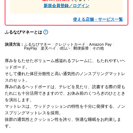
新規会員登録／ログイン
使える店舗・サービス一覧
ふるなびマネーとは
決済方法：
ふるなびマネー
クレジットカード
Amazon Pay
PayPay
楽天ペイ
d払い
郵便振替
その他
厚みをもたせたボリューム感溢れるフレームに、もたれやすいヘ
ッドボード。
そして優れた体圧分散性と高い通気性のノンスプリングマットレ
スのセット。
厚みのあるヘッドボードは、テレビを見たり、読書する際の背も
たれにも十分活用できますので、お休み前のくつろぎのひととき
を演出します。
マットレスは、ウッドクッションの特性を十分に発揮する、ノン
スプリングマットレスを採用。
抜群の通気性とクッション性を誇り、快適な睡眠をお約束しま
す。