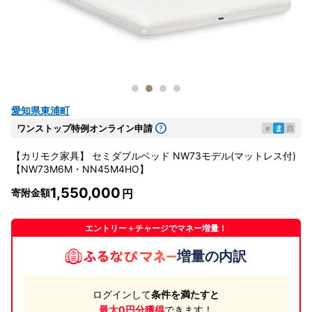
愛知県東浦町
ワンストップ特例オンライン申請
e
ま
自
【カリモク家具】 セミダブルベッド NW73モデル(マットレス付)
【NW73M6M・NN45M4HO】
1,550,000
寄附金額
エントリー＋チャージでマネー増量！
増量の内訳
ログインして
条件を満たすと
最大0円分獲得
できます！