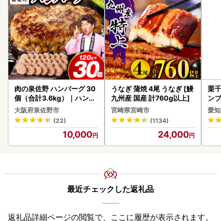
肉の泉佐野 ハンバーグ 30
うなぎ 蒲焼 4尾 うなぎ [鰻
栗千
個（合計3.6kg）｜ハンバ
九州産 国産 計760g以上]
ンブ
ーグ 訳あり 黒毛和牛×なに
デザ
大阪府泉佐野市
宮崎県宮崎市
愛知
わポーク
(22)
(1134)
10,000
24,000
最近チェックした返礼品
返礼品詳細ページの閲覧で、ここに履歴が表示されます。