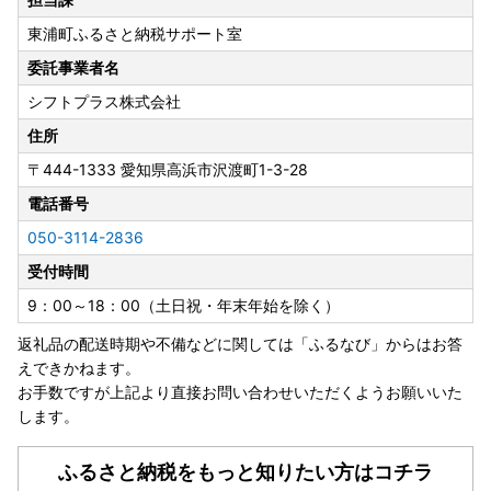
入金確認後、注文内容確認画面の【注文者情報】に記載の住
東浦町ふるさと納税サポート室
所に2週間以内に発送いたします。
住民票住所が返礼品の送付先と異なる場合、必ず備考欄に住
委託事業者名
民票住所をご記入ください。
シフトプラス株式会社
※繁忙期についてはお時間をいただく場合がございますので
ご了承ください。
住所
〒444-1333
愛知県高浜市沢渡町1-3-28
≪ワンストップ特例申請書の送付時期について≫
電話番号
ご希望された方に申請書を受領書と一緒にお送りしますの
で、必要情報を記載の上返送してください。
050-3114-2836
※確定申告をされる方は、特例申請の提出は不要となりま
受付時間
す。
9：00～18：00（土日祝・年末年始を除く）
＞＞ワンストップ特例申請についてのご案内
返礼品の配送時期や不備などに関しては「ふるなび」からはお答
東浦町では、ワンストップ特例申請がオンラインで完結する
えできかねます。
「ふるまど」サービスを導入いたしました。
お手数ですが上記より直接お問い合わせいただくようお願いいた
スマートフォンとマイナンバーカードをお持ちであればご利
します。
用いただけます。
また、ふるまど導入自治体であれば複数の寄附を同時に申請
ふるさと納税をもっと知りたい方はコチラ
することも可能です。