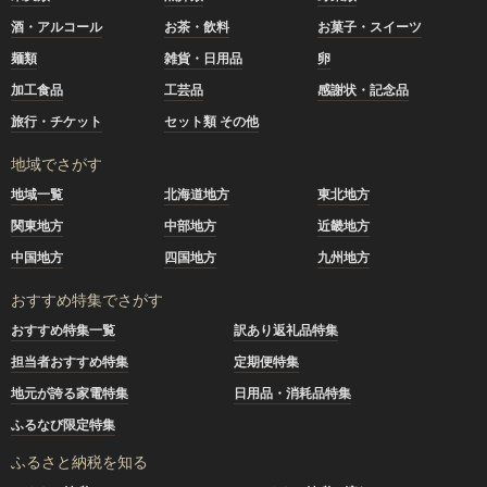
酒・アルコール
お茶・飲料
お菓子・スイーツ
麺類
雑貨・日用品
卵
加工食品
工芸品
感謝状・記念品
旅行・チケット
セット類 その他
地域でさがす
地域一覧
北海道地方
東北地方
関東地方
中部地方
近畿地方
中国地方
四国地方
九州地方
おすすめ特集でさがす
おすすめ特集一覧
訳あり返礼品特集
担当者おすすめ特集
定期便特集
地元が誇る家電特集
日用品・消耗品特集
ふるなび限定特集
ふるさと納税を知る