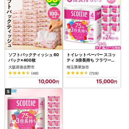
ソフトパックティッシュ 60
トイレットペーパー スコッ
パック×400枚
ティ 3倍長持ち フラワーパ
ック 4ロール×6P
大阪府泉佐野市
埼玉県草加市
(49)
(728)
10,000
15,000