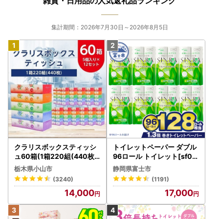
雑貨・日用品の人気返礼品ランキング
集計期間：2026年7月30日～2026年8月5日
クラリスボックスティッシ
トイレットペーパー ダブル
ュ60箱(1箱220組(440枚))
96ロール トイレット[sf00
(5個入り×12セット)【配送
1-012]
栃木県小山市
静岡県富士市
不可地域：離島・沖縄県】
(3240)
(1191)
【1256759】
14,000
17,000