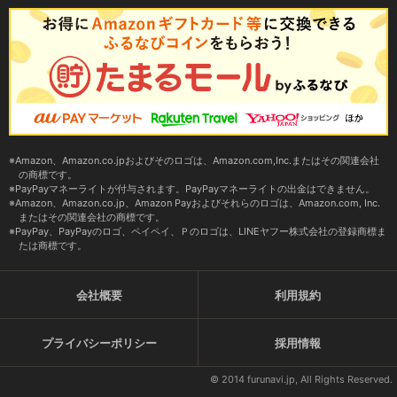
Amazon、Amazon.co.jpおよびそのロゴは、Amazon.com,Inc.またはその関連会社
の商標です。
PayPayマネーライトが付与されます。PayPayマネーライトの出金はできません。
Amazon、Amazon.co.jp、Amazon Payおよびそれらのロゴは、Amazon.com, Inc.
またはその関連会社の商標です。
PayPay、PayPayのロゴ、ペイペイ、Ｐのロゴは、LINEヤフー株式会社の登録商標ま
たは商標です。
会社概要
利用規約
プライバシーポリシー
採用情報
© 2014 furunavi.jp, All Rights Reserved.