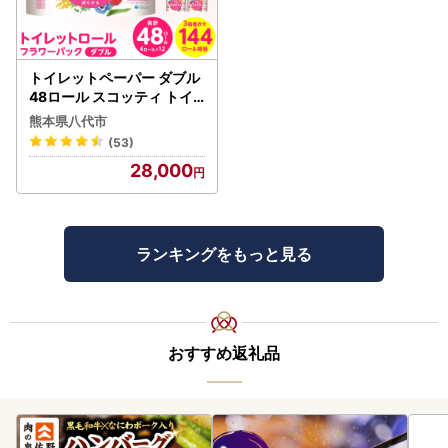
トイレットペーパー ダブル
48ロール スコッティ トイ
レット
熊本県八代市
(53)
28,000
ランキングをもっと見る
おすすめ返礼品