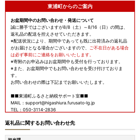
東浦町からのご案内
お盆期間中のお問い合わせ・発送について
誠に勝手ではございますが8/8（土）～8/16（日）の間は、
返礼品の配送を控えさせていただきます。
※配送状況により、期間中であっても既に出荷済みの返礼品
がお届けとなる場合がございますので、
ご不在日がある場合
は必ず事前にご連絡をお願いいたします。
※寄附のお申込みはお盆期間中も受付を行っております。
※また、お盆期間中でもお問い合わせを受け付けておりま
す。
お問い合わせの際は下記までお願いいたします。
■■東浦町ふるさと納税サポート室■■
MAIL：support@higashiura.furusato-lg.jp
TEL：050-3114-2836
営業日のご案内 平日9時～18時 ※土日祝日は休業となります
返礼品に関するお問い合わせ先
≪寄附証明書の送付時期について≫
寄附証明書は、返礼品と別に郵送いたします。
担当課