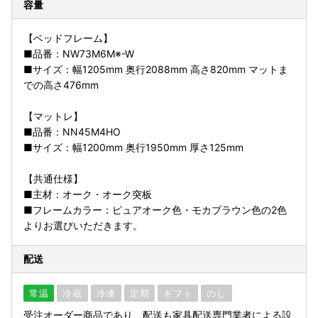
容量
【ベッドフレーム】
■品番：NW73M6M※-W
■サイズ：幅1205mm 奥行2088mm 高さ820mm マットま
での高さ476mm
【マットレ】
■品番：NN45M4HO
■サイズ：幅1200mm 奥行1950mm 厚さ125mm
【共通仕様】
■主材：オーク・オーク突板
■フレームカラー：ピュアオーク色・モカブラウン色の2色
よりお選びいただきます。
配送
常温
冷蔵
冷凍
定期
ギフト
のし
受注オーダー商品であり、配送も家具配送専門業者による設