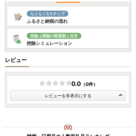
詳しくは
ふるまどサイト（外部サイトへ遷移します）
をご確
認ください。
らくらく3ステップ
なお、従来通りの申請書郵送による申請もご利用いただけま
ふるさと納税の流れ
す。
▼申請書送付先
控除上限額の限度額と目安
〒444-1333 愛知県高浜市沢渡町一丁目3番28
控除シミュレーション
東浦町ふるさと納税ワンストップ受付センター 宛
レビュー
※東浦町ではふるさと納税業務の一部を外部委託しておりま
す。
0.0
（0件）
レビューを非表示にする