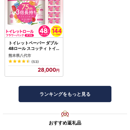
トイレットペーパー ダブル
48ロール スコッティ トイ
レット
熊本県八代市
(53)
28,000
ランキングをもっと見る
おすすめ返礼品