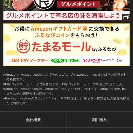
Amazon、Amazon.co.jpおよびそのロゴは、Amazon.com,Inc.またはその関連会社
の商標です。
PayPayマネーライトが付与されます。PayPayマネーライトの出金はできません。
Amazon、Amazon.co.jp、Amazon Payおよびそれらのロゴは、Amazon.com, Inc.
またはその関連会社の商標です。
PayPay、PayPayのロゴ、ペイペイ、Ｐのロゴは、LINEヤフー株式会社の登録商標ま
たは商標です。
会社概要
利用規約