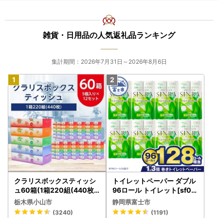
雑貨・日用品の人気返礼品ランキング
集計期間：2026年7月31日～2026年8月6日
クラリスボックスティッシ
トイレットペーパー ダブル
ュ60箱(1箱220組(440枚))
96ロール トイレット[sf00
(5個入り×12セット)【配送
1-012]
栃木県小山市
静岡県富士市
不可地域：離島・沖縄県】
(3240)
(1191)
【1256759】