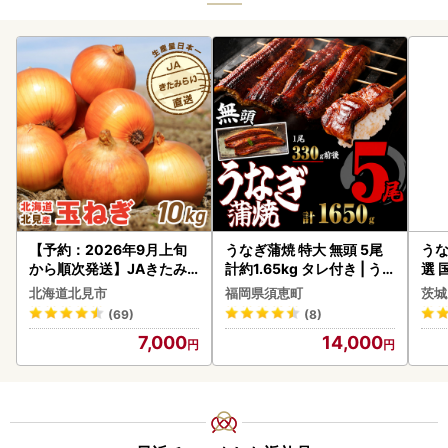
【予約：2026年9月上旬
うなぎ蒲焼 特大 無頭 5尾
うな
から順次発送】JAきたみ
計約1.65kg タレ付き | う
選 
らい産 玉ねぎ Lサイズ 10k
なぎ蒲焼
付き
北海道北見市
福岡県須恵町
茨城
g ( タマネギ たまねぎ 野菜
あり
(69)
(8)
)【210-0003-2026】
人気
7,000
14,000
代