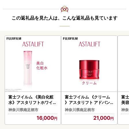
この返礼品を見た人は、こんな返礼品も見ています
富士フイルム 《美白化粧
富士フイルム 《クリーム
富士
水》アスタリフトホワイト
》アスタリフト アドバン
美容
アドバンスドローション 1
スドクリーム 30g 【 化粧
セラ
神奈川県南足柄市
神奈川県南足柄市
神奈
30ml 【 化粧品 】
品 】
16,000
21,000