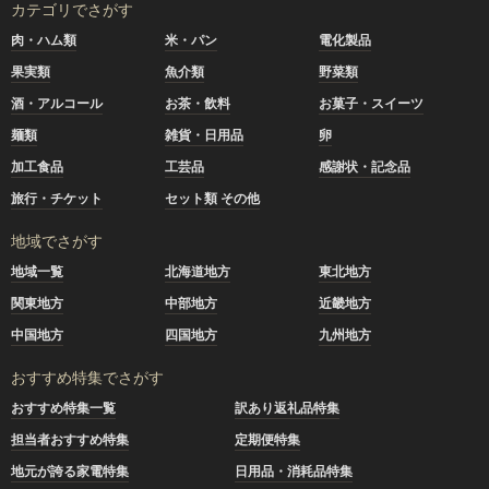
カテゴリでさがす
肉・ハム類
米・パン
電化製品
果実類
魚介類
野菜類
酒・アルコール
お茶・飲料
お菓子・スイーツ
麺類
雑貨・日用品
卵
加工食品
工芸品
感謝状・記念品
旅行・チケット
セット類 その他
地域でさがす
地域一覧
北海道地方
東北地方
関東地方
中部地方
近畿地方
中国地方
四国地方
九州地方
おすすめ特集でさがす
おすすめ特集一覧
訳あり返礼品特集
担当者おすすめ特集
定期便特集
地元が誇る家電特集
日用品・消耗品特集