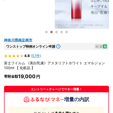
神奈川県南足柄市
ワンストップ特例オンライン申請
e
ま
自
4.8
(57件)
富士フイルム 《美白乳液》アスタリフトホワイト エマルジョン
100ml 【 化粧品 】
19,000
寄附金額
エントリー＋チャージでマネー増量！
増量の内訳