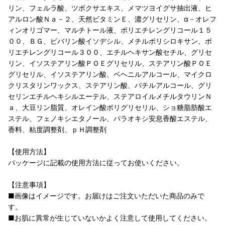
リン、フェルラ酸、ツボクサエキス、メマツヨイグサ抽出液、ヒ
アルロン酸Ｎａ－２、天然ビタミンＥ、濃グリセリン、α－オレフ
ィンオリゴマー、マルチトール液、ポリエチレングリコール１５
００、ＢＧ、ピバリン酸イソデシル、メチルポリシロキサン、ポ
リエチレングリコール３００、エチルヘキサン酸セチル、グリセ
リン、イソステアリン酸ＰＯＥグリセリル、ステアリン酸ＰＯＥ
グリセリル、イソステアリン酸、ベヘニルアルコール、マイクロ
クリスタリンワックス、ステアリン酸、バチルアルコール、グリ
セリンエチルヘキシルエーテル、ステアロイルメチルタウリンＮ
ａ、大豆リン脂質、オレイン酸ポリグリセリル、ショ糖脂肪酸エ
ステル、フェノキシエタノール、パラオキシ安息香酸エステル、
香料、粘度調整剤、ｐＨ調整剤
【使用方法】
パッケージに記載の使用方法に従ってお使いください。
【注意事項】
■画像はイメージです。お届けはご注文いただいた商品のみで
す。
■お肌に異常が生じていないかよく注意して使用してください。