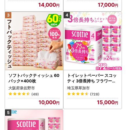
14,000
17,000
ソフトパックティッシュ 60
トイレットペーパー スコッ
パック×400枚
ティ 3倍長持ち フラワーパ
ック 4ロール×6P
大阪府泉佐野市
埼玉県草加市
(49)
(728)
10,000
15,000