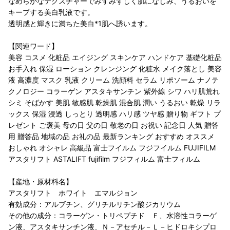
なめらかなテクスチャーでみずみずしく肌になじみ、うるおいを
キープする美白乳液です。
透明感と輝きに満ちた美白*1肌へ誘います。
【関連ワード】
美容 コスメ 化粧品 エイジング スキンケア ハンドケア 基礎化粧品
お手入れ 保湿 ローション クレンジング 化粧水 メイク落とし 美容
液 高濃度 マスク 乳液 クリーム 洗顔料 セラム リポソーム ナノテ
クノロジー コラーゲン アスタキサンチン 紫外線 シワ ハリ肌荒れ
シミ そばかす 美肌 敏感肌 乾燥肌 混合肌 潤い うるおい 乾燥 リラ
ックス 保湿 浸透 しっとり 透明感 ハリ感 ツヤ感 贈り物 ギフト プ
レゼント ご褒美 母の日 父の日 敬老の日 お祝い 記念日 人気 贈答
用 贈答品 地域の品 お礼の品 最新ランキング おすすめ オススメ
おしゃれ オシャレ 高級品 富士フイルム フジフイルム FUJIFILM
アスタリフト ASTALIFT fujifilm フジフィルム 富士フィルム
【産地・原材料名】
アスタリフト ホワイト エマルジョン
有効成分：アルブチン、グリチルリチン酸ジカリウム
その他の成分：コラーゲン・トリペプチド Ｆ、水溶性コラーゲ
ン液、アスタキサンチン液、Ｎ－アセチル－Ｌ－ヒドロキシプロ