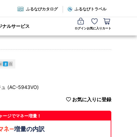
ふるなびカタログ
ふるなびトラベル
ジナルサービス
ログイン
お気に入り
カート
e
ま
自
AC-5943VO)
お気に入りに登録
ャージでマネー増量！
増量の内訳