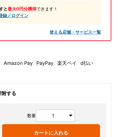
すと
最大0円分獲得
できます！
登録／ログイン
使える店舗・サービス一覧
Amazon Pay
PayPay
楽天ペイ
d払い
寄附する
数量
カートに入れる