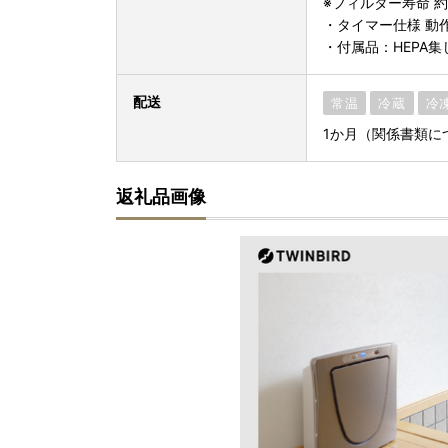
※フィルター寿命 約
・タイマー仕様 動作
・付属品：HEPA
配送
常温
冷蔵
冷
1か月（関係書類に
返礼品画像