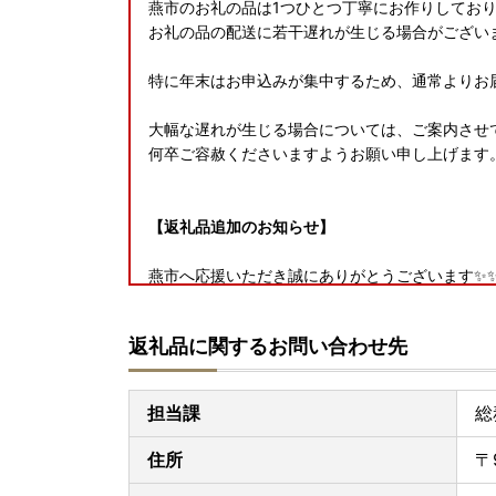
燕市のお礼の品は1つひとつ丁寧にお作りしてお
お礼の品の配送に若干遅れが生じる場合がござい
特に年末はお申込みが集中するため、通常よりお
大幅な遅れが生じる場合については、ご案内させ
何卒ご容赦くださいますようお願い申し上げます
【返礼品追加のお知らせ】
燕市へ応援いただき誠にありがとうございます✨✨
皆さまからのお声をいただき、燕市ではふるなび
✨
返礼品に関するお問い合わせ先
キッチン用品やテーブルウェア等、燕市の技術を
皆さまの生活を豊かにする魅力的なラインナップ
担当課
総
住所
〒
【2023年9月16日放送の情報番組「サタデー
「全自動コーヒーメーカー（3杯用）」が総合第1