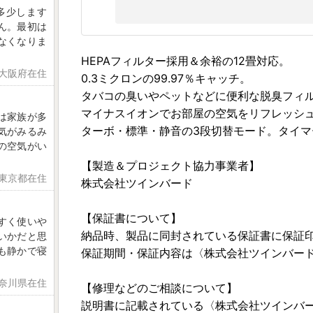
多少します
ん。最初は
なくなりま
HEPAフィルター採用＆余裕の12畳対応。
 大阪府在住
0.3ミクロンの99.97％キャッチ。
タバコの臭いやペットなどに便利な脱臭フィ
マイナスイオンでお部屋の空気をリフレッシ
は家族が多
ターボ・標準・静音の3段切替モード。タイマ
気がみるみ
の空気がい
【製造＆プロジェクト協力事業者】
 東京都在住
株式会社ツインバード
【保証書について】
すく使いや
納品時、製品に同封されている保証書に保証
いかだと思
も静かで寝
保証期間・保証内容は〈株式会社ツインバー
神奈川県在住
【修理などのご相談について】
説明書に記載されている〈株式会社ツインバー