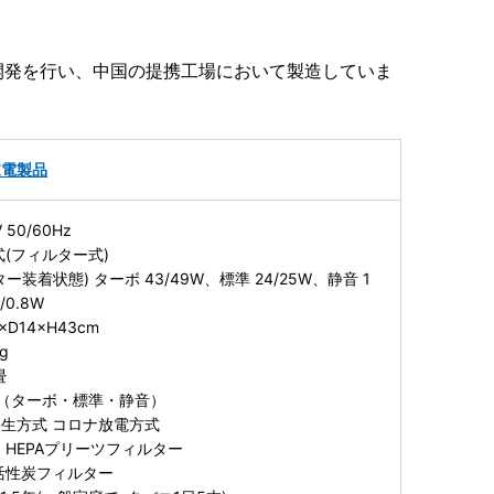
開発を行い、中国の提携工場において製造していま
家電製品
50/60Hz
(フィルター式)
装着状態) ターボ 43/49W、標準 24/25W、静音 1
/0.8W
D14×H43cm
g
畳
（ターボ・標準・静音）
生方式 コロナ放電方式
 HEPAプリーツフィルター
活性炭フィルター