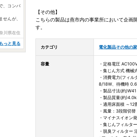
で、コンパ
【その他】
ませんが、
こちらの製品は燕市内の事業所において企画
す。
神奈川県在住
もっと見る
カテゴリ
電化製品
その他の
容量
・定格電圧 AC100V 
・集じん方式 機械式
・消費電力(フィルター
8/18W、待機時 0.6
・製品寸法(約)W41×
・製品質量(約)4.0k
・適用床面積 ～12
・風量：3段階切替
・マイナスイオン発
・集じんフィルター
・脱臭フィルター 