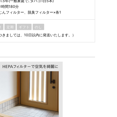
1.5年(一般家庭で､タバコ1日5本)
時間180分
集じんフィルター、脱臭フィルター×各1
凍
定期
ギフト
のし
つきましては、10日以内に発送いたします。）