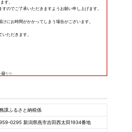
ります。
ますのでご了承いただきますようお願い申し上げます。
届けにお時間がかかってしまう場合がございます。
ていただきます。
。
😆✨✨
に掲載しております返礼品を随時追加しております✨✨
用いた返礼品をご用意しております。
となっておりますので、ぜひご覧ください！😄✨
務課ふるさと納税係
959-0295
新潟県燕市吉田西太田1934番地
プラス」の人気コーナー『ひたすら試してランキング』で
位に選ばれました！】