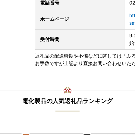
電話番号
02
ht
ホームページ
全自動コーヒーメーカー 3カップ
sa
9
受付時間
【TBS系日曜劇場「グランメゾン東京」で燕市の
始
2019年に放送されたTBS系日曜劇場「グラン
返礼品の配送時期や不備などに関しては「ふ
話（2019年11月10日放送）から、こだわりの
お手数ですが上記より直接お問い合わせいた
「グランメゾン東京」に認められたカトラリー
揃えていますので、ぜひご覧ください。
燕市を応援いただいた方に「職人の技」でお返
※「グランメゾン東京」・・・ 主人公のシェフ
電化製品の人気返礼品ランキング
【お問い合わせ】
燕市役所総務課 ふるさと納税係
電話番号 0256-77-8301 または 0256-94-7120