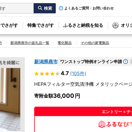
よくあるご質問・お問い合わせ
リでさがす
特集でさがす
ふるさと納税を知る
オリ
方
新潟県燕市の返礼品一覧
電化製品
その他の家電製品
新潟県燕市
ワンストップ特例オンライン申請
4.7
(105件)
HEPAフィルター空気清浄機 メタリックベージュ (
36,000
寄附金額
エントリー＋チ