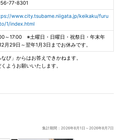
56-77-8301
tps://www.city.tsubame.niigata.jp/keikaku/furu
to/1/index.html
:00～17:00 ※土曜日・日曜日・祝祭日・年末年
カトラリーが使用されました‼】
12月29日～翌年1月3日までお休みです。
メゾン東京」にて、燕市産のカトラリーが評価され、第4
るなび」からはお答えできかねます。
主人公のレストランの小道具として使用されました。
だくようお願いいたします。
と同様に、優れたデザイン・品質を有するカトラリーを
しします。
が三ツ星レストランを目指す物語
集計期間：2026年8月1日～2026年8月7日