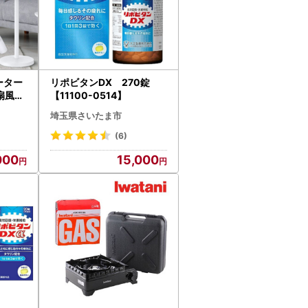
ーター
リポビタンDX 270錠
】扇風機
【11100-0514】
 首振
埼玉県さいたま市
ワフル
エネ 静
(6)
イオン
000
15,000