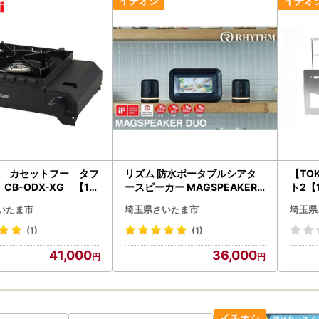
を記入し、個人番号及び本人確認書類を同封。
市へ郵送：翌年1月10日必着
330-9588埼玉県さいたま市浦和区常盤6-4-4
市 財政課 さいたま市『ふるさと応援』寄附担当宛
 カセットフー タフ
リズム 防水ポータブルシアタ
【TO
CB-ODX-XG 【111
ースピーカー MAGSPEAKER
ト2【
376】ダッチオーブンOK
DUO ブラック 【11100-1817
ア 焚
いたま市
埼玉県さいたま市
埼玉県
い 持ち運び便利 収納
】
ロ 軽
 専用キャリングケー
レス 
(1)
(1)
20kg キャンプ アウ
ュー
41,000
36,000