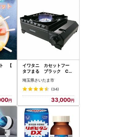
ト 【
イワタニ カセットフー
タフまる ブラック CB-
ODX-1-BL【11100-0402
埼玉県さいたま市
】ダッチオーブンOK 風に
も強い 持ち運び便利 収納
(34)
スッキリ 専用キャリング
000
33,000
ケース 耐荷重20kg キャン
プ アウトドア キャンプ用
品 人気 おすすめ