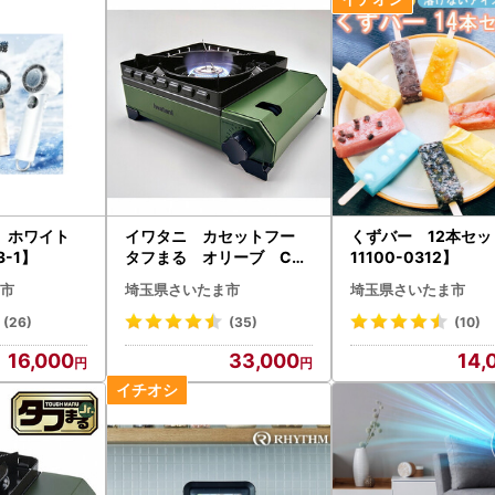
機 ホワイト
イワタニ カセットフー
くずバー 12本セッ
3-1】
タフまる オリーブ CB-
11100-0312】
ODX-1-OL【11100-0401
市
埼玉県さいたま市
埼玉県さいたま市
】ダッチオーブンOK 風に
も強い 持ち運び便利 収納
(26)
(35)
(10)
スッキリ 専用キャリング
16,000
33,000
14,
ケース 耐荷重20kg キャン
プ アウトドア レビュー高
評価 人気 おすすめ