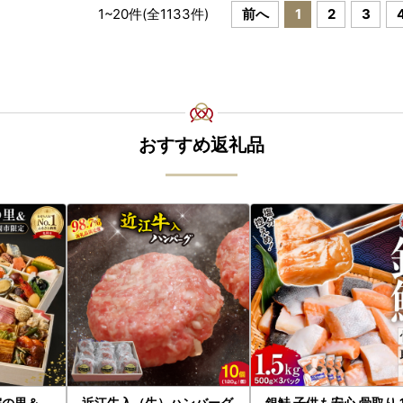
1
~
20
件(全
1133
件)
前へ
1
2
3
おすすめ返礼品
院の里＆
近江牛入（生）ハンバーグ
銀鮭 子供も安心 骨取り 1