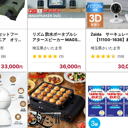
カセットフー
リズム 防水ポータブルシ
Zaida サーキュレ
ニア オリー
アタースピーカー MAGSP
【11100-1636
JR-OL【111
EAKER DUO ブラック 【
空気循環 3D上下左右
市
埼玉県さいたま市
埼玉県さいたま市
】ダッチオーブ
11100-1817】
り 自動タイマー パ
強い 持ち運び
風量 ACモーター 省
(9)
(1)
(10)
キリ 専用キ
音 コスパ マイナス
33,000
36,000
30,
 小型 耐荷
節電
ンプ アウトド
すめ ソロキャ