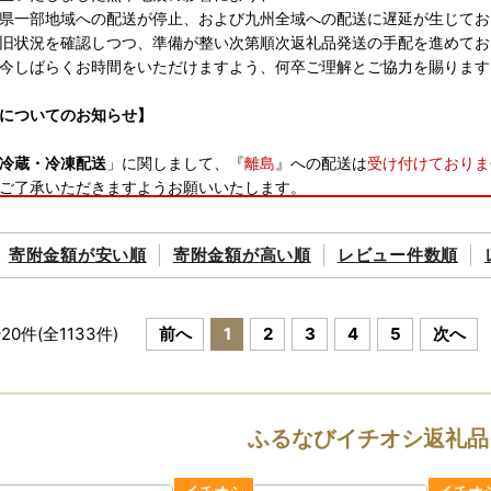
県一部地域への配送が停止、および九州全域への配送に遅延が生じてお
旧状況を確認しつつ、準備が整い次第順次返礼品発送の手配を進めてお
今しばらくお時間をいただけますよう、何卒ご理解とご協力を賜ります
についてのお知らせ】
冷蔵・冷凍配送
」に関しまして、『
離島
』への配送は
受け付けておりま
ご了承いただきますようお願いいたします。
ワンストップ申請がご利用いただけます。
寄附金額が
安い順
寄附金額が
高い順
レビュー件数順
ーカードをお持ちの方はオンラインワンストップ申請の利用が可能です
入や添付書類の準備、提出などが一切不要です。ぜひご利用ください。
は、「自治体マイページ」にアカウントを作成し、メニューに沿って手
~
20
件(全
1133
件)
前へ
1
2
3
4
5
次へ
ップ特例申請書」はインターネットからもご入手いただけます。
に従ってご活用ください。
手方法と送付先〕
ふるなびイチオシ返礼品
Lから申請書をダウンロ ー ド
ww.furusato-tax.jp/about/onestop