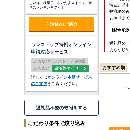
しい洋・和菓子「さいたまスイーツ」オ
現在、熊本
ススメいろいろです！
物流網の復
お届けまで
自治体のご紹介
【離島配送
返礼品の「
ワンストップ特例オンライン
あらかじめ
申請
対応サービス
ふるなびワンストップ e申請
オンライン
おすすめ順
ふるまど
自治体マイページ
マイナンバ
申請書の記
詳しくは
オンライン申請サービス
ご利用の際
のご案内
をご覧ください。
1
「ワンスト
下記の手順
返礼品不要の寄附をする
〔申請書入
①下記UR
こだわり条件で絞り込み
https://w