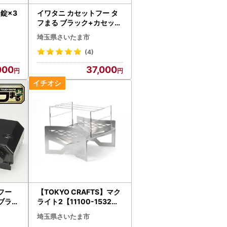
錠×3
イワタニ カセットフー タ
】
フまる ブラック+カセット
ガス3P 【11100-0939
埼玉県さいたま市
】
(4)
000
37,000
トフー
【TOKYO CRAFTS】マク
ブラッ
ライト2【11100-1532】
【111
アウトドア 焚火台 キャン
埼玉県さいたま市
オーブ
プ グループ ソロ 軽量 コン