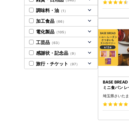
（540）
調味料・油
（1）
加工食品
（66）
電化製品
（105）
工芸品
（63）
感謝状・記念品
（9）
旅行・チケット
（97）
BASE BREA
ミニ食パン 
つまいも・ス
埼玉県さいたま
B3500001
2274】