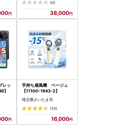
ち運び便
パクト 焚火 ステンレス 防
(0)
用キャ
風 耐食性 BBQ バーベキュ
000
38,000
0kg
ー
タブレッ
手持ち扇風機 ベージュ
46】
【11100-1643-2】
埼玉県さいたま市
(10)
000
16,000