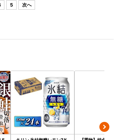
4
5
次へ
.5
キリン 氷結無糖レモン7％
【置物】純金製(Ｋ２４) 富