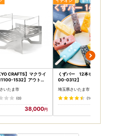
KYO CRAFTS】マクライ
くずバー 12本セット 【111
浦
11100-1532】アウトド
00-0312】
事券
火台 キャンプ グループ ソ
ま 
さいたま市
埼玉県さいたま市
埼
量 コンパクト 焚火 ステン
焼 
防風 耐食性 BBQ バーベキ
光 
(0)
(10)
年 
38,000
14,000
ま