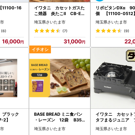
1100-16
イワタニ カセットガスた
リポビタンDXα 90
こ焼器 炎たこII CB-ET
個 【11100-0512
K-2 【11100-0282】
市
埼玉県さいたま市
埼玉県さいたま市
(6)
(7)
(9)
16,000
31,000
22,
ト ブラック
BASE BREAD ミニ食パン
イワタニ カセッ
7-2】
・レーズン 12袋 B350
タフまるジュニア 
00002【11100-1285】
ク CB-ODX-JR-BL
市
埼玉県さいたま市
埼玉県さいたま市
00-0404】ダッチ