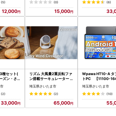
ンOK 風に強い 持
(5)
(0)
(6)
利 収納スッキリ 専
12,000
15,000
33,
リングケース 耐荷重1
キャンプ アウトドア
D 3種セット(
リズム 大風量2重反転ファ
Wpawa HT10-A 
レーズン・さ
ン搭載サーキュレーター Si
トPC 【11100-16
トロベリー)
lky Wind Circulator ライ
市
埼玉県さいたま市
埼玉県さいたま市
8【11100-
トグレー 【11100-1822
】
(2)
(2)
(10)
33,000
65,000
55,