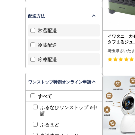
配送方法
常温配送
イワタニ 
タフまるジュ
冷蔵配送
ブ CB-ODX-
埼玉県さいたま
00-0403
冷凍配送
ンOK 風にも
便利 収納スッ
ャリングケース
重10kg キャ
ワンストップ特例オンライン申請
ア 人気 おす
ンプ
すべて
ふるなびワンストップ e申
請
ふるまど