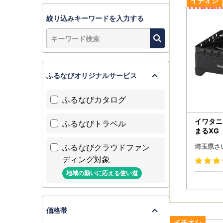
②必要事項
③さいたま
絞り込みキーワードを入力する
＜送付先＞〒
さいたま
ふるなびオリジナルサービス
ふるなびカタログ
イワタニ
ふるなびトラベル
まるXG 
00-1
ふるなびクラウドファン
埼玉県さ
風にも強
ディング対象
スッキリ
ス 耐荷重
地域の願いに応える使い道
トドア キャンプ用品 人気 おす
すめ
価格帯