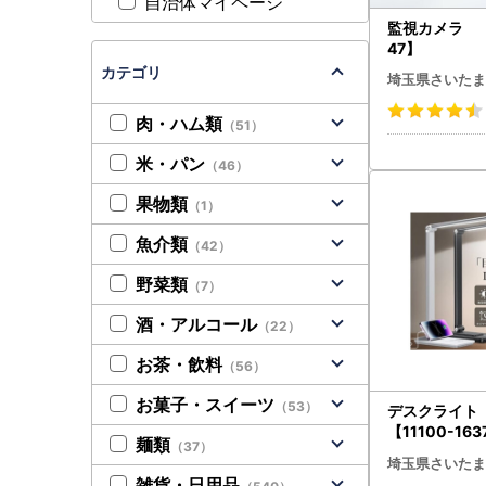
自治体マイページ
監視カメラ 【1
47】
カテゴリ
埼玉県さいたま
肉・ハム類
（51）
米・パン
（46）
果物類
（1）
魚介類
（42）
野菜類
（7）
酒・アルコール
（22）
お茶・飲料
（56）
お菓子・スイーツ
（53）
デスクライ
【11100-163
麺類
（37）
埼玉県さいたま
雑貨・日用品