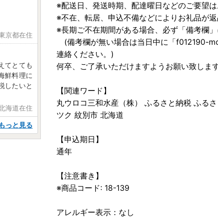
※配送日、発送時期、配達曜日などのご要望は
※不在、転居、申込不備などによりお礼品が
※長期ご不在期間がある場合、必ず「備考欄」
 東京都在住
(備考欄が無い場合は当日中に「f012190-momb
連絡ください。)
えてとても
何卒、ご了承いただけますようお願い致しま
海鮮料理に
税したいと
【関連ワード】
丸ウロコ三和水産（株） ふるさと納税 ふるさと
 北海道在住
ツク 紋別市 北海道
もっと見る
【申込期日】
通年
【注意書き】
※商品コード: 18-139
アレルギー表示：なし