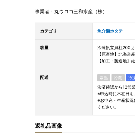
事業者：丸ウロコ三和水産（株）
カテゴリ
魚介類
ホタテ
容量
冷凍帆立貝柱200ｇ(
【原産地】北海道
【加工・製造地】
配送
常温
冷蔵
冷
決済確認から12営
※申込時に不在日を
※お申込・生産状況
ください。
返礼品画像