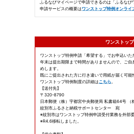
ふるなびマイページで申請できるのは「ふるなびワ
申請サービスの概要は
ワンストップ特例オンライ
ワンストップ
ワンストップ特例申請「希望する」でお申込いた
年末は提出期限まで時間がありませんので、ご自
めします。
既にご提出された方に行き違いで用紙が届く可能
ワンストップ特例制度の詳細は
こちら
。
【送付先】
〒320-8790
日本郵便（株）宇都宮中央郵便局 私書箱64号 （
紋別市ふるさと納税サポートセンター 宛
※紋別市はワンストップ特例申請受付業務を外部
※R4.6移転しました。