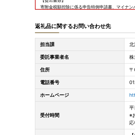
【提出書類】
寄附金税額控除に係る申告特例申請書、マイナン
【提出期限】
寄付した年の翌年の1月10日(必着)
返礼品に関するお問い合わせ先
[オンラインワンストップ申請をご利用ください！
マイナンバーカードをお持ちの方は「
自治体マイ
担当課
北
書類の作成や郵送が不要。ぜひご利用ください。
※ご入金後１～３営業日で申請可能になります。
委託事業者名
株
住所
〒
電話番号
01
ホームページ
ht
平
受付時間
※
応