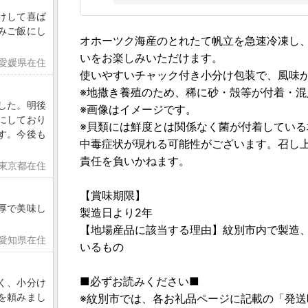
けして喜ば
みご飯にし
オホーツク海産のとれたて帆立を急速冷凍し
いをお楽しみいただけます。
 愛媛県在住
使いやすいチャック付き小分け包装で、風味
※地撒き養殖のため、稀に砂・殻等が付着・
した。明後
※画像はイメージです。
にしており
※貝類には鮮度とは関係なく菌が付着してい
す。今後も
中毒症状が現れる可能性がございます。召し
責任を負いかねます。
 東京都在住
【賞味期限】
厚で美味し
製造日より2年
【地場産品に該当する理由】紋別市内で製造
 愛知県在住
いるもの
■必ずお読みください■
く、小分け
を頼みまし
※紋別市では、各お礼品ページに記載の「発