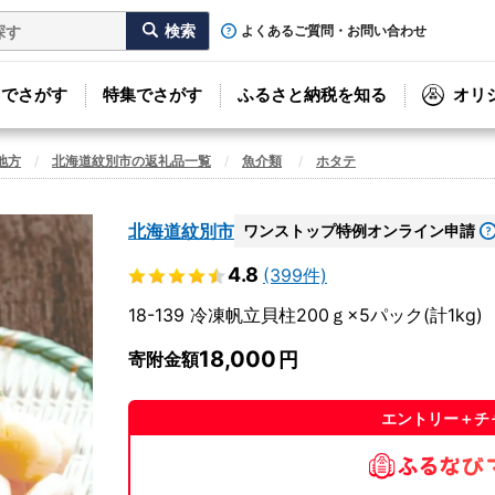
よくあるご質問・お問い合わせ
リでさがす
特集でさがす
ふるさと納税を知る
オリ
地方
北海道紋別市の返礼品一覧
魚介類
ホタテ
北海道紋別市
ワンストップ特例オンライン申請
4.8
(399件)
18-139 冷凍帆立貝柱200ｇ×5パック(計1kg)
18,000
寄附金額
エントリー＋チ