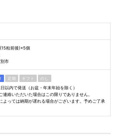
15粒前後)×5個
産
紋別市
凍
定期
ギフト
のし
業日以内で発送（お盆・年末年始を除く）
ご連絡いただいた場合はこの限りでありません。
によっては納期が遅れる場合がございます。予めご了承