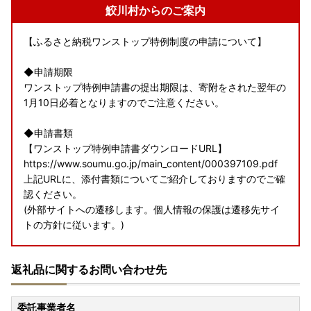
鮫川村からのご案内
【ふるさと納税ワンストップ特例制度の申請について】
◆申請期限
ワンストップ特例申請書の提出期限は、寄附をされた翌年の
1月10日必着となりますのでご注意ください。
◆申請書類
【ワンストップ特例申請書ダウンロードURL】
https://www.soumu.go.jp/main_content/000397109.pdf
上記URLに、添付書類についてご紹介しておりますのでご確
認ください。
(外部サイトへの遷移します。個人情報の保護は遷移先サイ
トの方針に従います。)
◆送付先
返礼品に関するお問い合わせ先
〒963-8401
福島県東白川郡鮫川村大字赤坂中野 字新宿３９番地５
総務課 財政係
委託事業者名