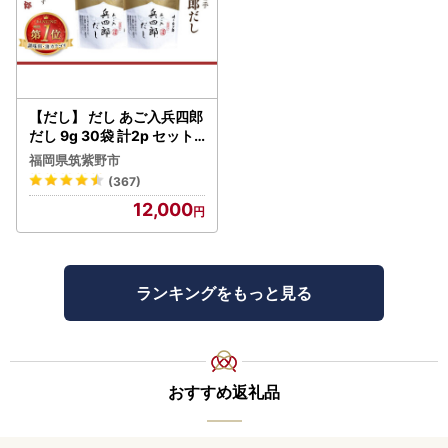
【だし】 だし あご入兵四郎
だし 9g 30袋 計2p セット
21760217
福岡県筑紫野市
(367)
12,000
ランキングをもっと見る
おすすめ返礼品