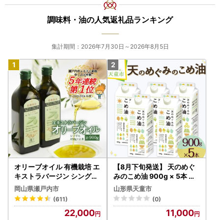
調味料・油の人気返礼品ランキング
集計期間：2026年7月30日～2026年8月5日
オリーブオイル 有機栽培 エ
【8月下旬発送】 天のめぐ
キストラバージン シングル
みのこめ油 900g × 5本 米
2本 オリーブオイル
油
岡山県瀬戸内市
山形県天童市
(611)
(0)
22,000
11,000