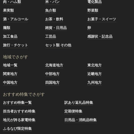
肉・ハム類
米・パン
電化製品
果実類
魚介類
野菜類
酒・アルコール
お茶・飲料
お菓子・スイーツ
麺類
雑貨・日用品
卵
加工食品
工芸品
感謝状・記念品
旅行・チケット
セット類 その他
地域でさがす
地域一覧
北海道地方
東北地方
関東地方
中部地方
近畿地方
中国地方
四国地方
九州地方
おすすめ特集でさがす
おすすめ特集一覧
訳あり返礼品特集
担当者おすすめ特集
定期便特集
地元が誇る家電特集
日用品・消耗品特集
ふるなび限定特集