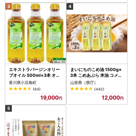
エキストラバージンオリー
まいにちのこめ油 1500g×
ブオイル 500ml×3本 オリ
3本 こめあぶら 米油 コメ油
ーブオイル 食用油
揚げ物 炒め物 サラダ 山形
香川県小豆島町
山形県（県庁）
県 食用油 食用オイル 調理
(84)
(442)
油 油 食品 山形県 F2Y-173
19,000
12,000
0