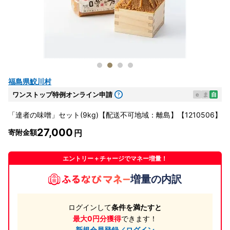
福島県鮫川村
ワンストップ特例オンライン申請
e
ま
自
「達者の味噌」セット(9kg)【配送不可地域：離島】【1210506】
27,000
寄附金額
エントリー＋チャージでマネー増量！
増量の内訳
ログインして
条件を満たすと
最大0円分獲得
できます！
新規会員登録／ログイン