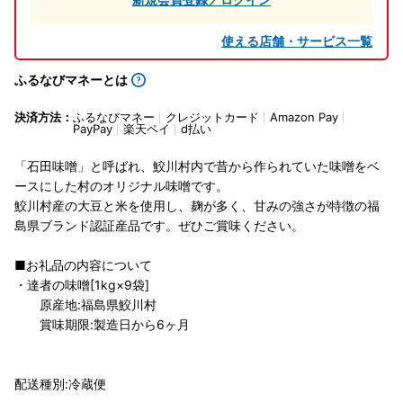
使える店舗・サービス一覧
ふるなびマネーとは
決済方法：
ふるなびマネー
クレジットカード
Amazon Pay
PayPay
楽天ペイ
d払い
「石田味噌」と呼ばれ、鮫川村内で昔から作られていた味噌をベ
ースにした村のオリジナル味噌です。
鮫川村産の大豆と米を使用し、麹が多く、甘みの強さが特徴の福
島県ブランド認証産品です。ぜひご賞味ください。
■お礼品の内容について
・達者の味噌[1kg×9袋]
原産地:福島県鮫川村
賞味期限:製造日から6ヶ月
配送種別:冷蔵便