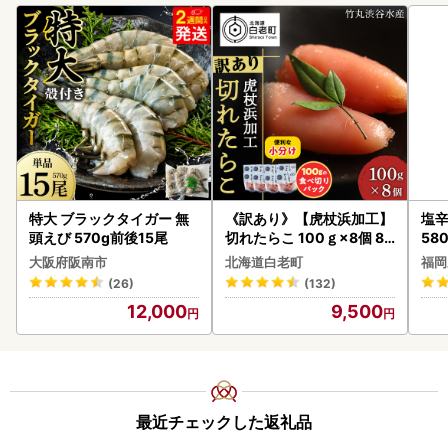
特大 ブラックタイガー 無
《訳あり》【虎杖浜加工】
塩辛
頭えび 570g前後15尾
切れたらこ 100ｇ×8個 80
58
0g AK081
大阪府阪南市
北海道白老町
福岡
(26)
(132)
12,000
9,500
最近チェックした返礼品