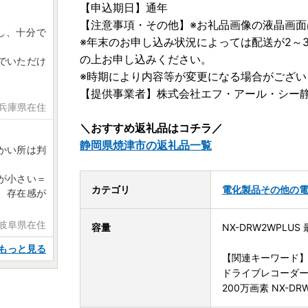
【申込期日】通年
【注意事項・その他】※お礼品画像の液晶画面
し、十分で
※年末のお申し込み状況によっては配送が2～
の上お申し込みください。
でいただけ
※時期により内容等が変更になる場合がござい
【提供事業者】株式会社エフ・アール・シー
 兵庫県在住
＼おすすめ返礼品はコチラ／
静岡県焼津市の返礼品一覧
かい所は判
が小さい＝
カテゴリ
電化製品
その他の
、存在感が
 岐阜県在住
容量
NX-DRW2WPLU
もっと見る
【関連キーワード
ドライブレコーダー 
200万画素 NX-DR