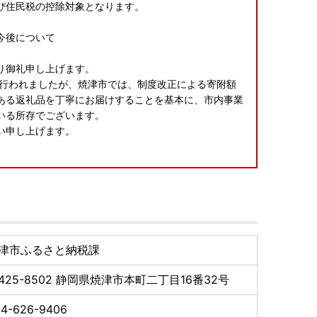
び住民税の控除対象となります。
の今後について
り御礼申し上げます。
が行われましたが、焼津市では、制度改正による寄附額
ある返礼品を丁寧にお届けすることを基本に、市内事業
いる所存でございます。
願い申し上げます。
請アプリ「IAM」新登場！
るために、焼津市ではスマートフォンのみで完結できる
津市ふるさと納税課
ら「IAM（アイアム）」アプリのダウンロードが必要です
425-8502
静岡県焼津市本町二丁目16番32号
ともなう影響について
の休業・営業時間短縮等の影響により、お礼品の配送に
4-626-9406