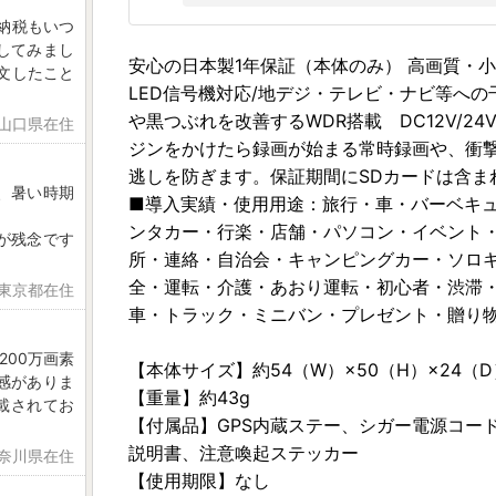
納税もいつ
してみまし
安心の日本製1年保証（本体のみ） 高画質
文したこと
LED信号機対応/地デジ・テレビ・ナビ等への
や黒つぶれを改善するWDR搭載 DC12V/24
 山口県在住
ジンをかけたら録画が始まる常時録画や、衝
逃しを防ぎます。保証期間にSDカードは含ま
、暑い時期
■導入実績・使用用途：旅行・車・バーベキ
ンタカー・行楽・店舗・パソコン・イベント
が残念です
所・連絡・自治会・キャンピングカー・ソロ
全・運転・介護・あおり運転・初心者・渋滞
 東京都在住
車・トラック・ミニバン・プレゼント・贈り
200万画素
【本体サイズ】約54（W）×50（H）×24（
感がありま
【重量】約43g
載されてお
【付属品】GPS内蔵ステー、シガー電源コード
説明書、注意喚起ステッカー
神奈川県在住
【使用期限】なし