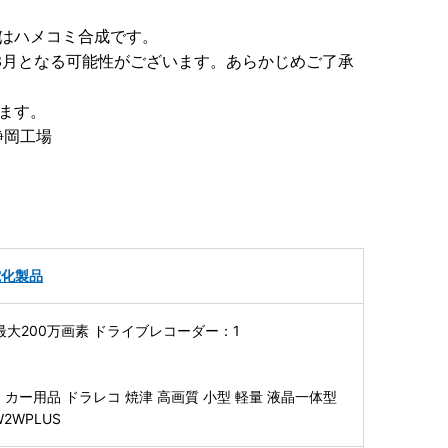
はハメコミ合成です。
3月となる可能性がございます。あらかじめご了承
ます。
静岡工場
電化製品
S 最大200万画素 ドライブレコーダー：1
】
カー用品 ドラレコ 焼津 高画質 小型 軽量 液晶一体型
W2WPLUS