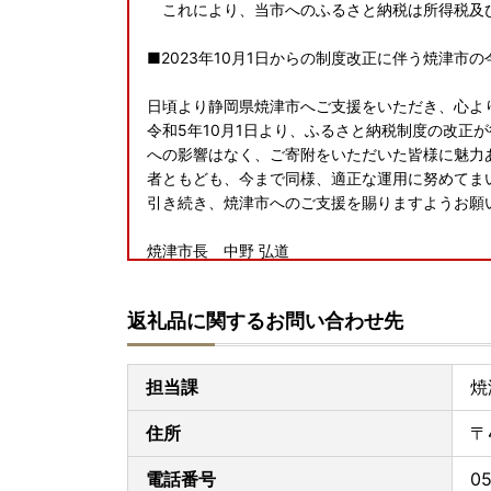
これにより、当市へのふるさと納税は所得税及
■2023年10月1日からの制度改正に伴う焼津市
日頃より静岡県焼津市へご支援をいただき、心よ
令和5年10月1日より、ふるさと納税制度の改正
への影響はなく、ご寄附をいただいた皆様に魅力
者ともども、今まで同様、適正な運用に努めてま
引き続き、焼津市へのご支援を賜りますようお
焼津市長 中野 弘道
■
ワンストップ特例申請が完全ペーパーレス！！申
返礼品に関するお問い合わせ先
ふるさと納税をいただいた皆様のご負担を軽減す
アプリ「IAM」が誕生いたしました。
※申請には「マイナンバーカード」が必要です
担当課
焼
※App Store もしくは Google Play か
住所
〒
■天候状況や宅配業者の休業・営業時間短縮等に
積雪等の天候状況や、年末年始における宅配業者
電話番号
05