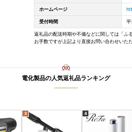
遅れが発生する可能性があります。
上記の事情によりお礼品の到着が遅延となる場合
ホームページ
ht
■お礼品配送の遅れについて
受付時間
平
緊急事態宣言の影響によりお礼品の配送に遅れ
ご迷惑をおかけする場合があると思いますが、
返礼品の配送時期や不備などに関しては「ふ
お手数ですが上記より直接お問い合わせいた
※ふるさと納税サイトを騙る詐欺サイトが増えて
されています。
お礼品の寄付金額を割引や値引き等することは
い。
(焼津市ふるさと納税課：054-626-9406)
電化製品の人気返礼品ランキング