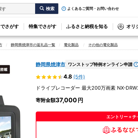
よくあるご質問・お問い合わせ
リでさがす
特集でさがす
ふるさと納税を知る
オリ
方
静岡県焼津市の返礼品一覧
電化製品
その他の電化製品
静岡県焼津市
ワンストップ特例オンライン申請
4.8
(5件)
ドライブレコーダー 最大200万画素 NX-DRW2WP
37,000
寄附金額
エントリー＋チ