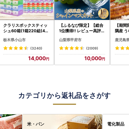
クラリスボックスティッ
【ふるなび限定】【総合
【期間
シュ60箱(1箱220組(44
1位獲得!! レビュー高評価
隅産 う
0枚))(5個入り×12セッ
★】〈2026年度配送分
0g） K
栃木県小山市
山梨県甲府市
鹿児島
ト)【配送不可地域：離島
〉山梨県産 シャインマス
cp18 
・沖縄県】【1256759】
カット 2～3房（1.0kg以
菜
(3240)
(2009)
上）シャイン フルーツ F
14,000
10,000
N-Limited-SP
カテゴリから返礼品をさがす
米・パン
電化製品