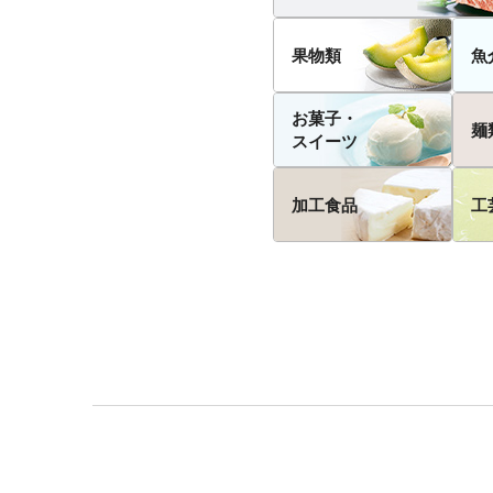
果物類
魚
お菓子・
麺
スイーツ
加工食品
工