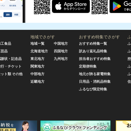
地域でさがす
おすすめ特集でさがす
加工食品
地域一覧
中国地方
おすすめ特集一覧
ふ
工芸品
北海道地方
四国地方
訳あり返礼品特集
ふ
感謝状・記念品
東北地方
九州地方
担当者おすすめ特集
控
旅行・チケット
関東地方
定期便特集
ふ
セット類 その他
中部地方
地元が誇る家電特集
ふ
近畿地方
日用品・消耗品特集
住
ふるなび限定特集