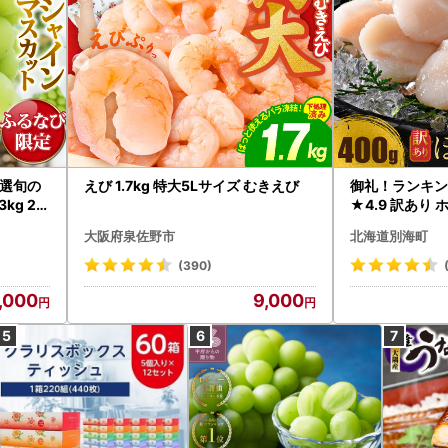
選旬の
えび 1.7kg 特大5Lサイズ むきえび
御礼！ランキン
kg 2
★4.9 訳あり 
B12-
帆立 貝柱 冷凍 
大阪府泉佐野市
北海道別海町
インマス
(390)
,000
9,000