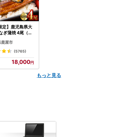
限定】鹿児島県大
なぎ蒲焼 4尾（60
N007-004-04-
県鹿屋市
うなぎ 鰻 魚 惣菜 総
(5765)
18,000
もっと見る