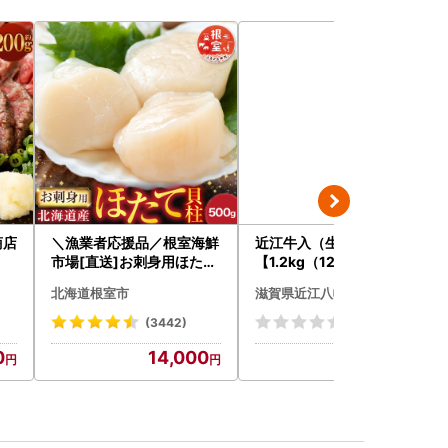
商店
＼漁業者応援品／根室海鮮
近江牛入（生）ハンバーグ
市場[直送]お刺身用ほたて
【1.2kg（120ｇ×10個）
貝柱500g A-28002
】【AG09W】
北海道根室市
滋賀県近江八幡市
(3442)
(0)
0
14,000
13,000