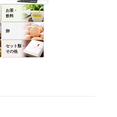
お茶・
飲料
卵
セット類・
その他