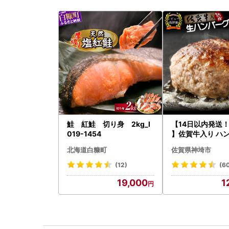
鮭 紅鮭 切り身 2kg_I
【14日以内発送
019-1454
】佐賀牛入り ハン
2個 2.6kg(120g
北海道白糠町
佐賀県神埼市
083106)
(12)
(6
19,000
1