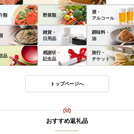
酒・
介類
野菜類
アルコール
雑貨・
調味料・
類
日用品
油
感謝状・
旅行・
芸品
記念品
チケット
トップページへ
おすすめ返礼品