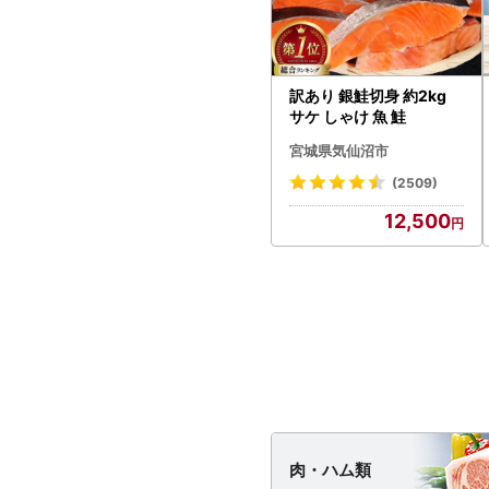
訳あり 銀鮭切身 約2kg
サケ しゃけ 魚 鮭
宮城県気仙沼市
(2509)
12,500
肉・
ハム類