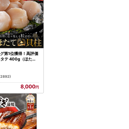
グ第1位獲得！高評価
ホタテ 400g（ほたて
）
(2892)
8,000