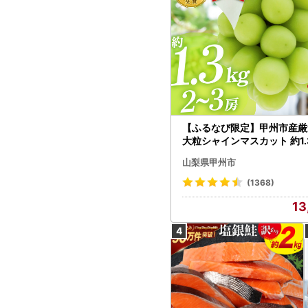
【ふるなび限定】甲州市産厳
大粒シャインマスカット 約1.3
～3房【2026年発送】（MG）
山梨県甲州市
472 FN-Limited-VO シャ
カット フルーツ
(1368)
13