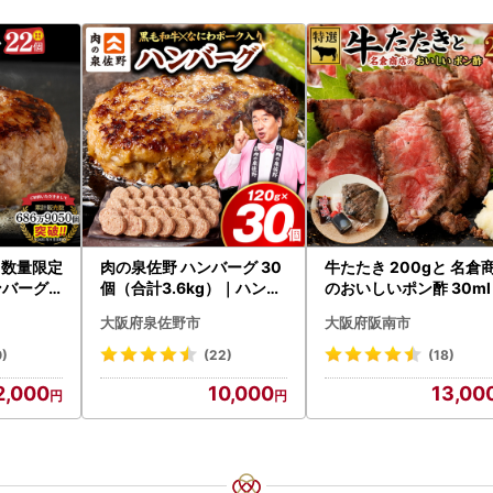
！数量限定
肉の泉佐野 ハンバーグ 30
牛たたき 200gと 名倉
バーグ 2
個（合計3.6kg）｜ハンバ
のおいしいポン酢 30ml
×22個)(H
ーグ 訳あり 黒毛和牛×なに
大阪府泉佐野市
大阪府阪南市
わポーク
0)
(22)
(18)
2,000
10,000
13,00