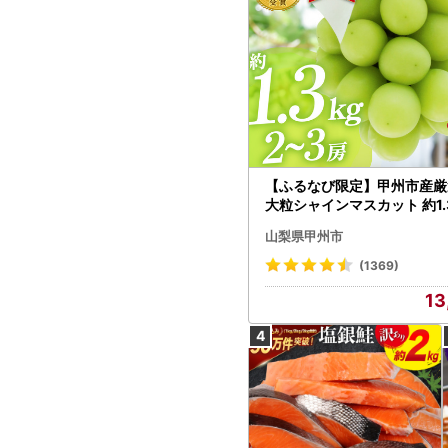
【ふるなび限定】甲州市産厳
大粒シャインマスカット 約1.3
～3房【2026年発送】（MG）
山梨県甲州市
472 FN-Limited-VO シャ
カット フルーツ
(1369)
13