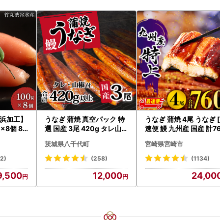
浜加工】
うなぎ 蒲焼 真空パック 特
うなぎ 蒲焼 4尾 うなぎ 
×8個 80
選 国産 3尾 420g タレ山椒
速便 鰻 九州産 国産 計7
付き うな重 ひつまぶし 訳
g以上]
茨城県八千代町
宮崎県宮崎市
あり 茨城 ウナギ 鰻 個包装
人気 美味しい 小分け 八千
32)
(258)
(1134)
代町
9,500
12,000
24,00