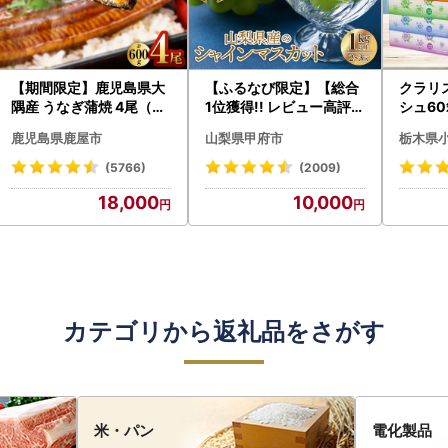
【期間限定】鹿児島県大
【ふるなび限定】【総合
クラリ
隅産 うなぎ蒲焼 4尾（60
1位獲得!! レビュー高評価
シュ60
0g） KN007-004-04-
★】〈2026年度配送分
0枚))
鹿児島県鹿屋市
山梨県甲府市
栃木県
cp18 うなぎ 鰻 魚 惣菜 総
〉山梨県産 シャインマス
ト)【
菜
カット 2～3房（1.0kg以
・沖縄県
(5766)
(2009)
上）シャイン フルーツ F
18,000
10,000
N-Limited-SP
カテゴリから返礼品をさがす
米・パン
電化製品