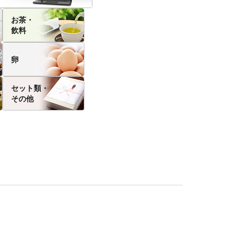
お茶・
飲料
卵
セット類・
その他