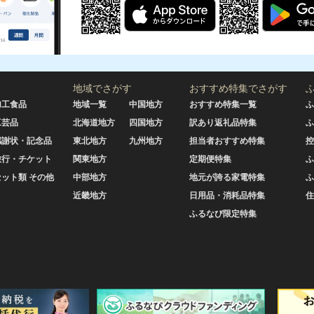
地域でさがす
おすすめ特集でさがす
加工食品
地域一覧
中国地方
おすすめ特集一覧
ふ
工芸品
北海道地方
四国地方
訳あり返礼品特集
ふ
感謝状・記念品
東北地方
九州地方
担当者おすすめ特集
控
旅行・チケット
関東地方
定期便特集
ふ
セット類 その他
中部地方
地元が誇る家電特集
ふ
近畿地方
日用品・消耗品特集
住
ふるなび限定特集