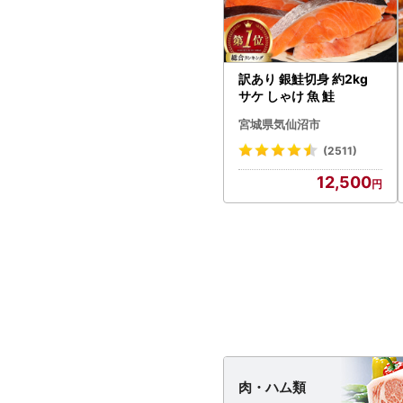
訳あり 銀鮭切身 約2kg
サケ しゃけ 魚 鮭
宮城県気仙沼市
(2511)
12,500
肉・
ハム類