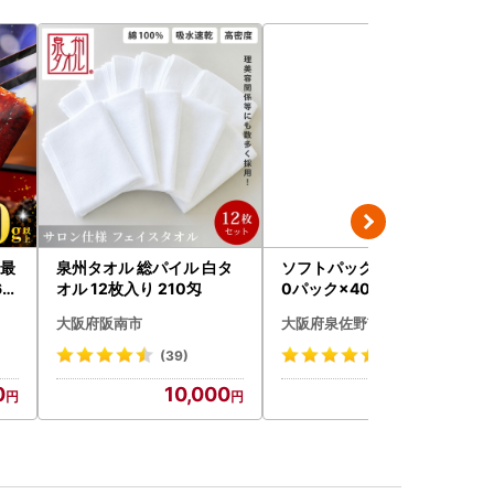
[最
泉州タオル 総パイル 白タ
ソフトパックティッシュ 6
60
オル 12枚入り 210匁
0パック×400枚
大阪府阪南市
大阪府泉佐野市
(39)
(50)
0
10,000
10,000