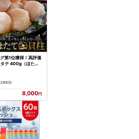
グ第1位獲得！高評価
ホタテ 400g（ほたて
）
(2893)
8,000