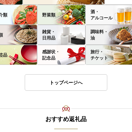
酒・
介類
野菜類
アルコール
雑貨・
調味料・
類
日用品
油
感謝状・
旅行・
芸品
記念品
チケット
トップページへ
おすすめ返礼品