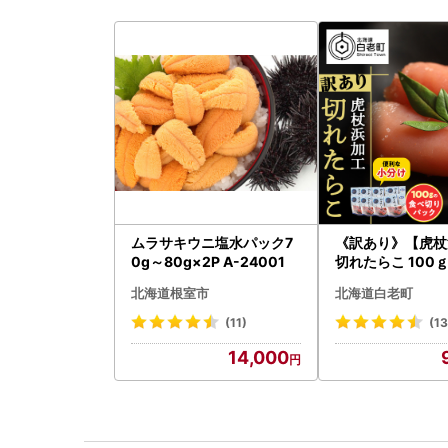
ムラサキウニ塩水パック7
《訳あり》【虎杖
0g～80g×2P A-24001
切れたらこ 100ｇ
0g AK081
北海道根室市
北海道白老町
(11)
(1
14,000