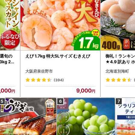
選旬の
えび 1.7kg 特大5Lサイズ むきえび
御礼！ランキン
kg 2
★4.9 訳あり 
B12-
帆立 貝柱 冷凍 
大阪府泉佐野市
北海道別海町
インマス
(394)
,000
9,000