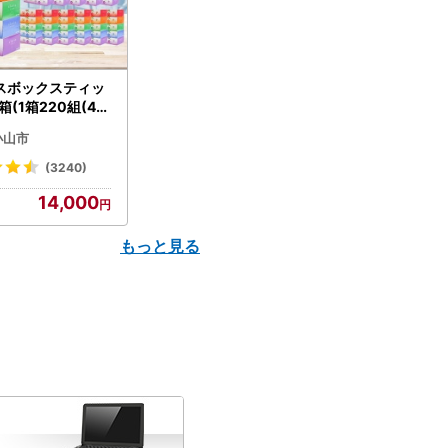
スボックスティッ
箱(1箱220組(44
(5個入り×12セッ
小山市
配送不可地域：離島
】【1256759】
(3240)
14,000
もっと見る