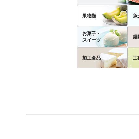
果物類
魚
お菓子・
麺
スイーツ
加工食品
工