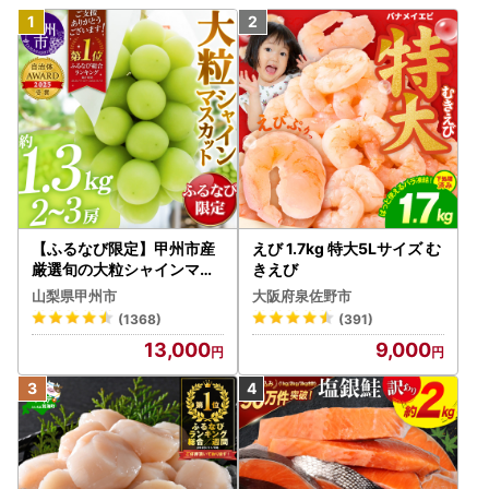
【ふるなび限定】甲州市産
えび 1.7kg 特大5Lサイズ む
厳選旬の大粒シャインマス
きえび
カット 約1.3kg 2～3房【2
山梨県甲州市
大阪府泉佐野市
026年発送】（MG）B12-
(1368)
(391)
472 FN-Limited-VO シャ
13,000
9,000
インマスカット フルーツ