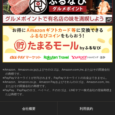
Amazon、Amazon.co.jpおよびそのロゴは、Amazon.com,Inc.またはその関連会社
の商標です。
PayPayマネーライトが付与されます。PayPayマネーライトの出金はできません。
Amazon、Amazon.co.jp、Amazon Payおよびそれらのロゴは、Amazon.com, Inc.
またはその関連会社の商標です。
PayPay、PayPayのロゴ、ペイペイ、Ｐのロゴは、LINEヤフー株式会社の登録商標ま
たは商標です。
会社概要
利用規約