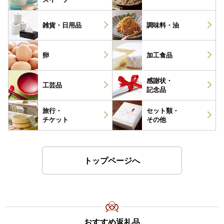
雑貨・
日用品
調味料・
油
卵
加工食品
感謝状・
工芸品
記念品
旅行・
セット類・
チケット
その他
トップページへ
おすすめ返礼品