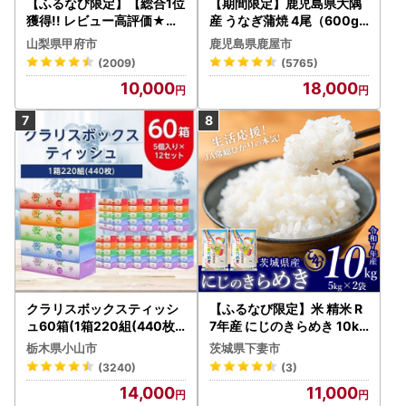
【ふるなび限定】【総合1位
【期間限定】鹿児島県大隅
獲得!! レビュー高評価★】
産 うなぎ蒲焼 4尾（600g
〈2026年度配送分〉山梨
） KN007-004-04-cp18
山梨県甲府市
鹿児島県鹿屋市
県産 シャインマスカット 2
うなぎ 鰻 魚 惣菜 総菜
(2009)
(5765)
～3房（1.0kg以上）シャイ
10,000
18,000
ン フルーツ FN-Limited-S
P
クラリスボックスティッシ
【ふるなび限定】米 精米 R
ュ60箱(1箱220組(440枚))
7年産 にじのきらめき 10kg
(5個入り×12セット)【配送
10月 FN-Limited-PR
栃木県小山市
茨城県下妻市
不可地域：離島・沖縄県】
(3240)
(3)
【1256759】
14,000
11,000