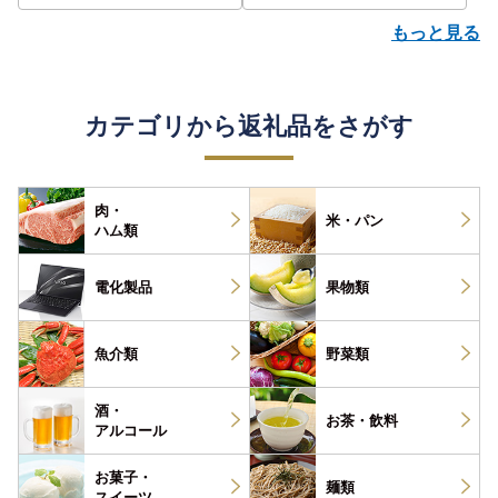
もっと見る
カテゴリから返礼品をさがす
肉・
米・パン
ハム類
電化製品
果物類
魚介類
野菜類
酒・
お茶・
飲料
アルコール
お菓子・
麺類
スイーツ