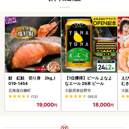
鮭 紅鮭 切り身 2kg_I
【1位獲得】ビール よなよ
えび
019-1454
なエール 26本 ビール
む
北海道白糠町
大阪府泉佐野市
大阪
(12)
(953)
19,000
18,000