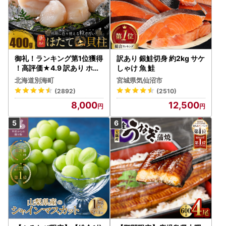
御礼！ランキング第1位獲得
訳あり 銀鮭切身 約2kg サケ
！高評価★4.9 訳あり ホタ
しゃけ 魚 鮭
テ 400g（ほたて 帆立 貝柱
北海道別海町
宮城県気仙沼市
冷凍 ）
(2892)
(2510)
8,000
12,500