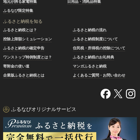
地元が誇る家電特集
日用品・消耗品特集
ふるなび限定特集
ふるさと納税を知る
ふるさと納税とは？
ふるさと納税の流れ
控除上限額シミュレーション
ふるさと納税制度について
ふるさと納税の確定申告
住民税・所得税の控除について
ワンストップ特例制度とは？
ふるさと納税のお礼特典
寄附金の使い道
マンガふるさと納税
企業版ふるさと納税とは
よくあるご質問・お問い合わせ
ふるなびオリジナルサービス