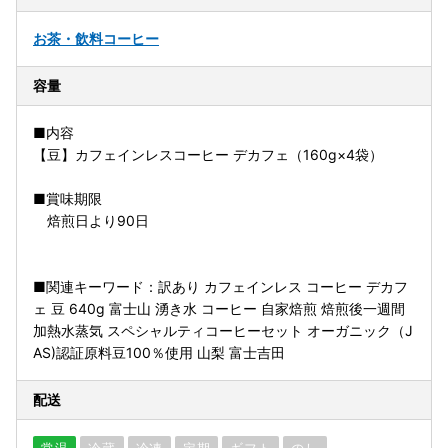
お茶・飲料
コーヒー
容量
■内容
【豆】カフェインレスコーヒー デカフェ（160g×4袋）
■賞味期限
焙煎日より90日
■関連キーワード：訳あり カフェインレス コーヒー デカフ
ェ 豆 640g 富士山 湧き水 コーヒー 自家焙煎 焙煎後一週間
加熱水蒸気 スペシャルティコーヒーセット オーガニック（J
AS)認証原料豆100％使用 山梨 富士吉田
配送