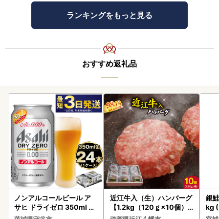
ランキングをもっと見る
おすすめ返礼品
ノンアルコールビール ア
近江牛入（生）ハンバーグ
銀鮭
サヒ ドライゼロ 350ml 24
【1.2kg（120ｇ×10個）
kg 
本 ノンアル ビール asashi
】【AG09W】