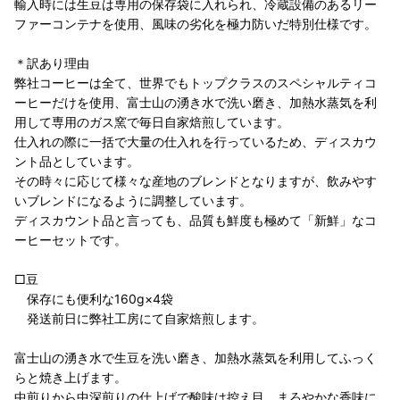
輸入時には生豆は専用の保存袋に入れられ、冷蔵設備のあるリー
ファーコンテナを使用、風味の劣化を極力防いだ特別仕様です。
＊訳あり理由
弊社コーヒーは全て、世界でもトップクラスのスペシャルティコ
ーヒーだけを使用、富士山の湧き水で洗い磨き、加熱水蒸気を利
用して専用のガス窯で毎日自家焙煎しています。
仕入れの際に一括で大量の仕入れを行っているため、ディスカウ
ント品としています。
その時々に応じて様々な産地のブレンドとなりますが、飲みやす
いブレンドになるように調整しています。
ディスカウント品と言っても、品質も鮮度も極めて「新鮮」なコ
ーヒーセットです。
□豆
保存にも便利な160g×4袋
発送前日に弊社工房にて自家焙煎します。
富士山の湧き水で生豆を洗い磨き、加熱水蒸気を利用してふっく
らと焼き上げます。
中煎りから中深煎りの仕上げで酸味は控え目、まろやかな香味に