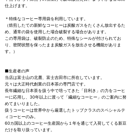
仕上げます。
＊特殊なコーヒー専用袋を利用しています。
（焙煎したての新鮮なコーヒーは炭酸ガスをたくさん放出するた
め、通常の袋を使用した場合破裂する場合があります。
この専用袋は、破裂防止のため、特殊なシールが付けられてお
り、密閉状態を保ったまま炭酸ガスを放出させる機能がありま
す。）
■生産者の声
当店は富士山の北麓、富士吉田市に所在しています。
元々は大正時代創業の日本茶の専門店です。
長年繊細な日本茶を扱う中で培ってきた「目利き」の力をコーヒ
ーに応用し、30年以上に渡って「繊細なコーヒー」のご案内に努
めてまいりました。
扱うコーヒーは世界中から厳選したトップクラスのスペシャルテ
ィコーヒーのみ。
60カ国以上のコーヒー生産国から１年を通じて入荷してくる新豆
だけを取り扱っています。