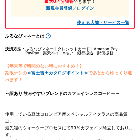
最大0円分獲得
できます！
新規会員登録／ログイン
使える店舗・サービス一覧
ふるなびマネーとは
決済方法：
ふるなびマネー
クレジットカード
Amazon Pay
PayPay
楽天ペイ
d払い
銀行振込
郵便振替
【年末等で時間のない時におすすめ！】
期限ナシの
≪富士吉田カタログポイント≫
であとからゆっくり選
べます！
～訳あり 飲みやすいブレンドのカフェインレスコーヒー～
使用している豆はコロンビア産スペシャルティクラスの高品質
豆。
最先端のウォータープロセスにて99％カフェイン除去しておりま
す。