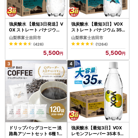
強炭酸水 【最短3日発送】V
強炭酸水 【最短3日】VOX
OX ストレート バナジウム
ストレート バナジウム 35
強炭酸水 35本 500ml ラベ
本 500ml 【富士吉田市限
山梨県富士吉田市
山梨県富士吉田市
ルレス【富士吉田市限定カ
定カートン】炭酸
(426)
(1264)
ートン】 炭酸
5,500
5,500
ドリップバッグコーヒー 淡
強炭酸水【最短3日】VOX
路島アソートセット 6種 12
レモンフレーバー 35本 50