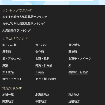
ランキングでさがす
おすすめ総合人気返礼品ランキング
カテゴリ別人気返礼品ランキング
人気自治体ランキング
カテゴリでさがす
肉・ハム類
米・パン
電化製品
果実類
魚介類
野菜類
酒・アルコール
お茶・飲料
お菓子・スイーツ
麺類
雑貨・日用品
卵
加工食品
工芸品
感謝状・記念品
旅行・チケット
セット類 その他
地域でさがす
地域一覧
北海道地方
東北地方
関東地方
中部地方
近畿地方