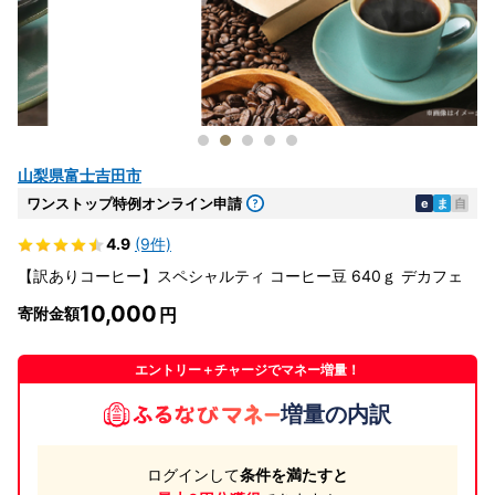
山梨県富士吉田市
ワンストップ特例オンライン申請
e
ま
自
4.9
(9件)
【訳ありコーヒー】スペシャルティ コーヒー豆 640ｇ デカフェ
10,000
寄附金額
エントリー＋チャージでマネー増量！
増量の内訳
ログインして
条件を満たすと