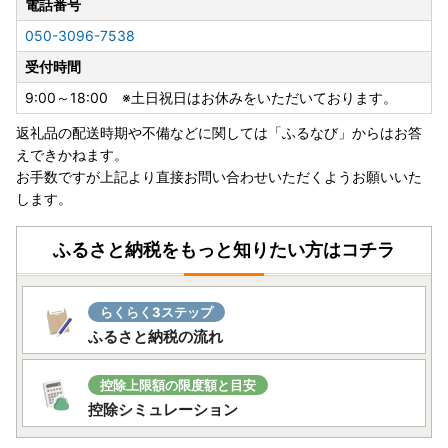
軽減するために、スマートフォンのみで完結できるアプリ
電話番号
「IAM」を導入しました。
050-3096-7538
※申請には「マイナンバーカード」が必要です。
受付時間
※App Store もしくはGoogle Playから「IAM（アイアム）」
アプリのダウンロードをお願いいたします。
9:00～18:00 ※土日祝日はお休みをいただいております。
返礼品の配送時期や不備などに関しては「ふるなび」からはお答
★ふるまど★ 複数自治体のワンストップ特例をスマホでま
えできかねます。
とめて申請ができるサービスです！リンク先をご確認くださ
お手数ですが上記より直接お問い合わせいただくようお願いいた
い。
します。
ふるさと納税をもっと知りたい方はコチラ
らくらく3ステップ
ふるさと納税の流れ
控除上限額の限度額と目安
控除シミュレーション