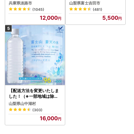
0袋 飲み比べ コーヒー
0ml 【富士吉田市限定カー
兵庫県淡路市
山梨県富士吉田市
トン】炭酸
(1045)
(481)
12,000
5,500
【配送方法を変更いたしま
した！（※一部地域は除く
）】＜ラベルレス＞富士山
山梨県山中湖村
蒼天の水 500ml×96本（４
(303)
ケース）YC001
16,000