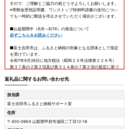
すので、ご理解とご協力の程どうぞよろしくお願いします。
※寄附金受領証明書、ワンストップ特例申請書の送付につい
ても一時的に郵送を停止させていただく場合がございます。
■お盆期間中（8/8～8/16）の発送について
必ずこちらをお読みください
■富士吉田市は、ふるさと納税の対象となる団体として指定
を受けています。
令和7年9月26日に地方税法（昭和２５年法律第２２６号）
第３７条の２第２項及び第３１４条の７第２項の規定に基づ
く、ふるさと納税の対象となる団体と指定を受けています。
返礼品に関するお問い合わせ先
富士吉田市への「ふるさと納税」は地方税法（昭和２５年法
律第２２６号）第３７条の２第一項の規定による寄附金税額
控除の対象になります。
担当課
富士吉田市ふるさと納税サポート室
■ワンストップ特例申請が完全ペーパーレスに！申請アプリ
「IAM」新登場！「ふるまど」新登場！
住所
ワンストップ特例申請が完全ペーパーレスで申請できます！
〒400-0864
山梨県甲府市湯田二丁目12-18
富士吉田市では、ふるさと納税をいただいた皆様のご負担を