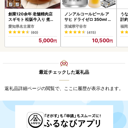
創業120余年 老舗精肉店
ノンアルコールビール ア
うな
スギモト 松阪牛入り 煮込
サヒ ドライゼロ 350ml 24
計約
み ハンバーグ 110g×4枚
本 ノンアル ビール asashi
な
愛知県名古屋市
茨城県守谷市
福岡
惣菜 お取り寄せ グルメ ハ
守谷市
(60)
(415)
ンバーグ 冷凍
5,000
10,500
最近チェックした返礼品
返礼品詳細ページの閲覧で、ここに履歴が表示されます。