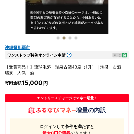
沖縄県那覇市
ワンストップ特例オンライン申請
e
ま
自
【受賞商品！】琉球泡盛 瑞泉古酒43度（1升）｜泡盛 古酒
瑞泉 人気 酒
15,000
寄附金額
エントリー＋チャージでマネー増量！
増量の内訳
ログインして
条件を満たすと
最大0円分獲得
できます！