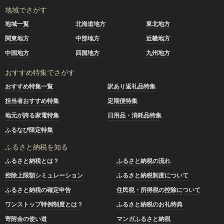
地域でさがす
地域一覧
北海道地方
東北地方
関東地方
中部地方
近畿地方
中国地方
四国地方
九州地方
おすすめ特集でさがす
おすすめ特集一覧
訳あり返礼品特集
担当者おすすめ特集
定期便特集
地元が誇る家電特集
日用品・消耗品特集
ふるなび限定特集
ふるさと納税を知る
ふるさと納税とは？
ふるさと納税の流れ
控除上限額シミュレーション
ふるさと納税制度について
ふるさと納税の確定申告
住民税・所得税の控除について
ワンストップ特例制度とは？
ふるさと納税のお礼特典
寄附金の使い道
マンガふるさと納税