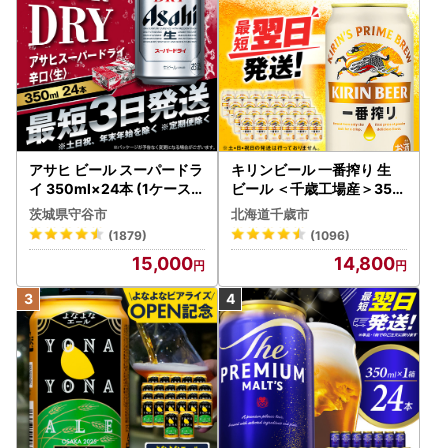
アサヒ ビール スーパードラ
キリンビール 一番搾り 生
イ 350ml×24本 (1ケース)
ビール ＜千歳工場産＞350
究極の辛口 ＜茨城工場＞ 缶
ml（24本）
茨城県守谷市
北海道千歳市
ビール Asahi superDRY お
(1879)
(1096)
酒
15,000
14,800