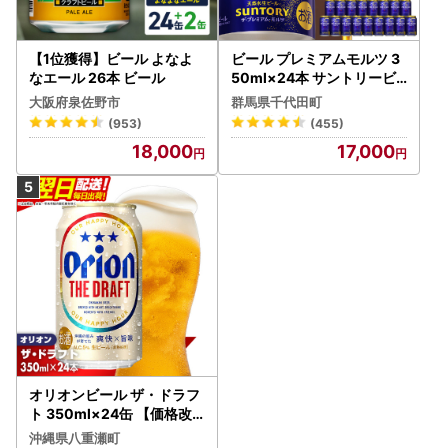
【1位獲得】ビール よなよ
ビール プレミアムモルツ 3
なエール 26本 ビール
50ml×24本 サントリービ
ール
大阪府泉佐野市
群馬県千代田町
(953)
(455)
18,000
17,000
オリオンビール ザ・ドラフ
ト 350ml×24缶 【価格改
定YI】
沖縄県八重瀬町