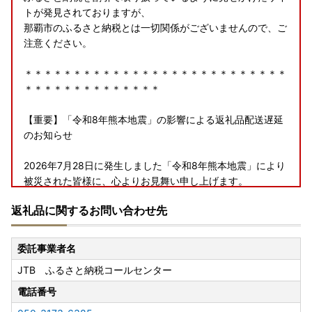
トが発見されておりますが、
那覇市のふるさと納税とは一切関係がございませんので、ご
注意ください。
＊＊＊＊＊＊＊＊＊＊＊＊＊＊＊＊＊＊＊＊＊＊＊＊＊＊＊
＊＊＊＊＊＊＊＊＊＊＊＊＊＊
【重要】「令和8年熊本地震」の影響による返礼品配送遅延
のお知らせ
2026年7月28日に発生しました「令和8年熊本地震」により
被災された皆様に、心よりお見舞い申し上げます。
一日も早い復旧と、皆様の安全を心よりお祈りいたします。
返礼品に関するお問い合わせ先
このたび発生いたしました熊本地震の影響により、
現在、熊本県一部地域への配送が停止、および九州全域への
委託事業者名
配送に遅延が生じております。
JTB ふるさと納税コールセンター
物流網の復旧状況を確認しつつ、準備が整い次第順次返礼品
発送の手配を進めております。
電話番号
お届けまで今しばらくお時間をいただけますよう、何卒ご理