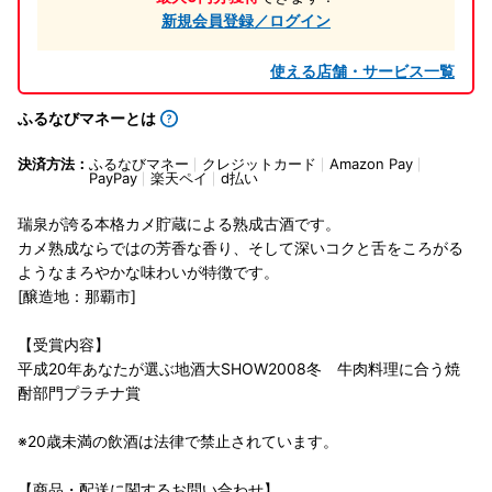
新規会員登録／ログイン
使える店舗・サービス一覧
ふるなびマネーとは
決済方法：
ふるなびマネー
クレジットカード
Amazon Pay
PayPay
楽天ペイ
d払い
瑞泉が誇る本格カメ貯蔵による熟成古酒です。
カメ熟成ならではの芳香な香り、そして深いコクと舌をころがる
ようなまろやかな味わいが特徴です。
[醸造地：那覇市]
【受賞内容】
平成20年あなたが選ぶ地酒大SHOW2008冬 牛肉料理に合う焼
酎部門プラチナ賞
※20歳未満の飲酒は法律で禁止されています。
【商品・配送に関するお問い合わせ】