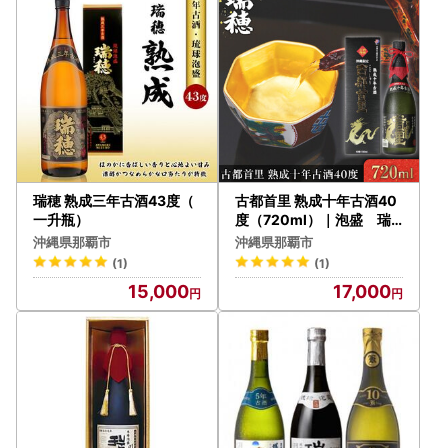
瑞穂 熟成三年古酒43度（
古都首里 熟成十年古酒40
一升瓶）
度（720ml）｜泡盛 瑞
穂 人気 酒
沖縄県那覇市
沖縄県那覇市
(1)
(1)
15,000
17,000