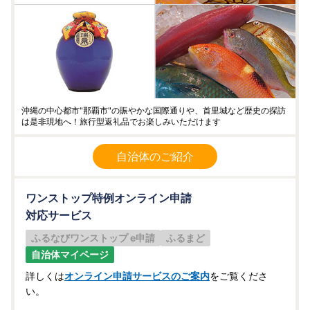
沖縄の中心都市"那覇市"の賑やかな国際通りや、首里城など歴史の探訪
は是非現地へ！旅行型返礼品でお楽しみいただけます
自治体のご紹介
ワンストップ特例オンライン申請
対応サービス
ふるなびワンストップ e申請
ふるまど
自治体マイページ
詳しくは
オンライン申請サービスのご案内
をご覧くださ
い。