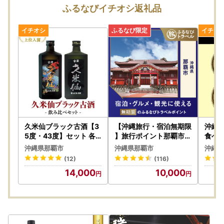
解とご協力を賜りますようお願い申し上げます。
ふるなびイチオシ返礼品
久米仙ブラック古酒【3
【沖縄旅行・宿泊無期限
沖縄
5度・43度】セット 各7
】旅行ポイント那覇市ふ
食べ比
20ml｜久米仙 泡盛
るなびトラベルポイント
沖縄
沖縄県那覇市
沖縄県那覇市
沖縄県
酒 人気
人気
(12)
(116)
14,000
10,000