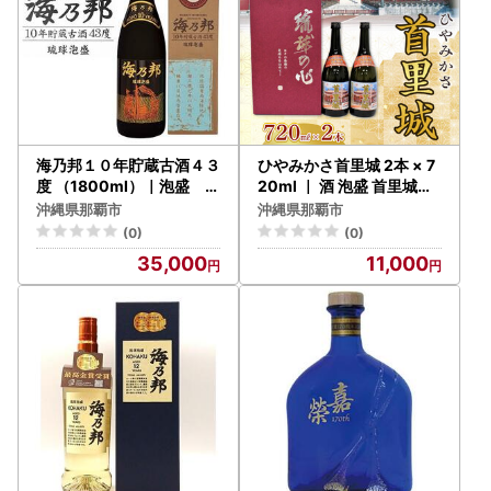
海乃邦１０年貯蔵古酒４３
ひやみかさ首里城 2本 × 7
度 （1800ml）｜泡盛 古
20ml ｜ 酒 泡盛 首里城再
酒 酒 人気
建泡盛 限定 人気
沖縄県那覇市
沖縄県那覇市
(0)
(0)
35,000
11,000