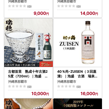
気
穂 人気 酒
沖縄県那覇市
沖縄県那覇市
(0)
(0)
9,000
14,000
古都首里 熟成十年古酒2
40％尚-ZUISEN（３回蒸
5度（720ml）｜泡盛 瑞
溜）｜泡盛 古酒 瑞泉
穂 人気 酒
人気 酒
沖縄県那覇市
沖縄県那覇市
(0)
(0)
10,000
16,000