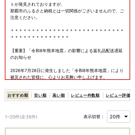
トが発見されておりますが、
那覇市のふるさと納税とは一切関係がございませんので、ご
注意ください。
＊＊＊＊＊＊＊＊＊＊＊＊＊＊＊＊＊＊＊＊＊＊＊＊＊＊＊
＊＊＊＊＊＊＊＊＊＊＊＊＊＊
【重要】「令和8年熊本地震」の影響による返礼品配送遅延
のお知らせ
2026年7月28日に発生しました「令和8年熊本地震」により
被災された皆様に、心よりお見舞い申し上げます。
一日も早い復旧と、皆様の安全を心よりお祈りいたします。
おすすめ順
安い順
高い順
レビュー件数順
レビュー評価順
このたび発生いたしました熊本地震の影響により、
現在、熊本県一部地域への配送が停止、および九州全域への
配送に遅延が生じております。
1
~
20
件(全
36
件)
表示切替：
物流網の復旧状況を確認しつつ、準備が整い次第順次返礼品
発送の手配を進めております。
お届けまで今しばらくお時間をいただけますよう、何卒ご理