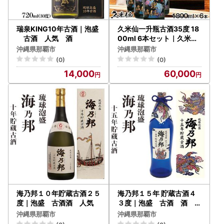
瑞泉KING10年古酒｜泡盛
久米仙一升瓶古酒35度 18
古酒 人気 酒
00ml 6本セット｜久米仙
泡盛 酒 人気
沖縄県那覇市
沖縄県那覇市
(0)
(0)
14,000
60,000
海乃邦１０年貯蔵古酒２５
海乃邦１５年 貯蔵古酒４
度｜泡盛 古酒酒 人気
３度｜泡盛 古酒 酒 人
気
沖縄県那覇市
沖縄県那覇市