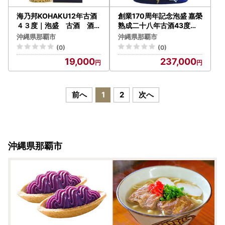
海乃邦KOHAKU12年古酒
創業170周年記念泡盛 嘉榮
４３度｜泡盛 古酒 酒
熟成二十八年古酒43度（7
人気
20ml）｜泡盛 瑞穂 人
沖縄県那覇市
沖縄県那覇市
気 酒
(0)
(0)
19,000
237,000
前へ
1
2
次へ
沖縄県那覇市