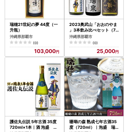
瑞穂21世紀の夢 44度（一
2023奥武山「おおのやま
升瓶）
」3本飲み比べセット（72
0ml×3）｜酒 泡盛 3種 瑞
沖縄県那覇市
沖縄県那覇市
泉 古酒 人気
(0)
(0)
103,000
25,000
護佐丸伝説 5年古酒 35度
珊瑚の森 熟成七年古酒35
720ml×1本｜酒 泡盛 人
度（720ml）｜泡盛 瑞