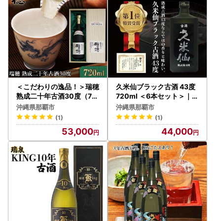
＜こだわりの逸品！＞瑞穂
久米仙ブラック古酒 43度
熟成二十年古酒30度（72
720ml ＜6本セット＞｜久
0ml）｜泡盛 瑞穂 人気
米仙 泡盛 酒 人気
沖縄県那覇市
沖縄県那覇市
酒
(1)
(1)
53,000
44,000