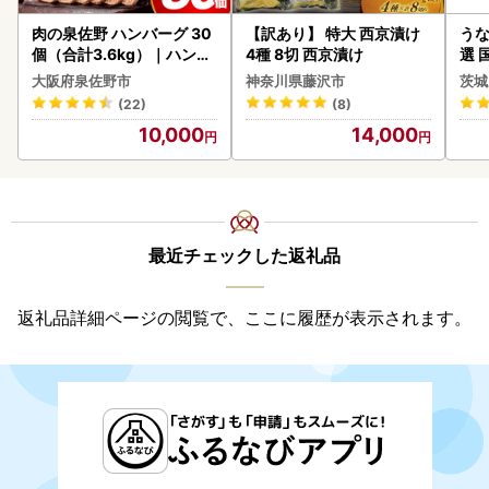
肉の泉佐野 ハンバーグ 30
【訳あり】 特大 西京漬け
うな
個（合計3.6kg）｜ハンバ
4種 8切 西京漬け
選 
ーグ 訳あり 黒毛和牛×なに
付き
大阪府泉佐野市
神奈川県藤沢市
茨城
わポーク
あり
(22)
(8)
人気
10,000
14,000
代
最近チェックした返礼品
返礼品詳細ページの閲覧で、ここに履歴が表示されます。