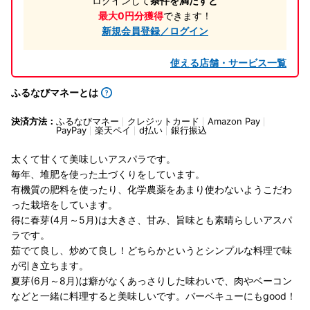
ログインして
条件を満たすと
最大0円分獲得
できます！
新規会員登録／ログイン
使える店舗・サービス一覧
ふるなびマネーとは
決済方法：
ふるなびマネー
クレジットカード
Amazon Pay
PayPay
楽天ペイ
d払い
銀行振込
太くて甘くて美味しいアスパラです。
毎年、堆肥を使った土づくりをしています。
有機質の肥料を使ったり、化学農薬をあまり使わないようこだわ
った栽培をしています。
得に春芽(4月～5月)は大きさ、甘み、旨味とも素晴らしいアスパ
ラです。
茹でて良し、炒めて良し！どちらかというとシンプルな料理で味
が引き立ちます。
夏芽(6月～8月)は癖がなくあっさりした味わいで、肉やベーコン
などと一緒に料理すると美味しいです。バーベキューにもgood！