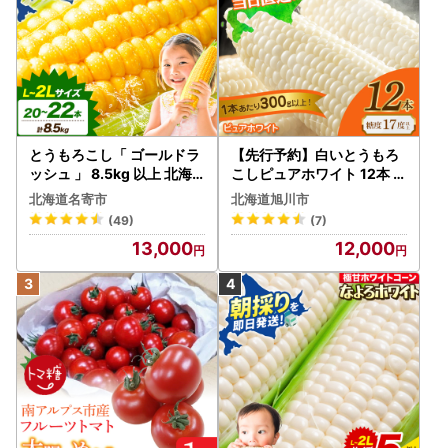
とうもろこし「 ゴールドラ
【先行予約】白いとうもろ
ッシュ 」 8.5kg 以上 北海
こしピュアホワイト 12本 3.
道 名寄 スイートコーン
6kg（2026年8月下旬から
北海道名寄市
北海道旭川市
発送開始） とうもろこし
(49)
(7)
13,000
12,000