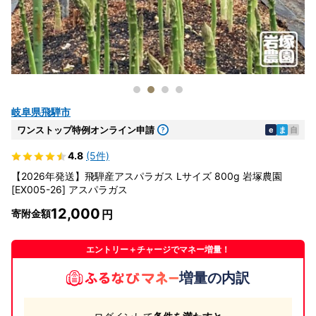
岐阜県飛騨市
ワンストップ特例オンライン申請
e
ま
自
4.8
(5件)
【2026年発送】飛騨産アスパラガス Lサイズ 800g 岩塚農園
[EX005-26] アスパラガス
12,000
寄附金額
エントリー＋チャージでマネー増量！
増量の内訳