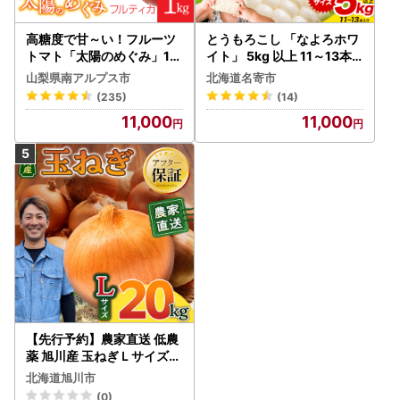
高糖度で甘～い！フルーツ
とうもろこし 「なよろホワ
トマト「太陽のめぐみ」1k
イト」 5kg 以上 11～13本
g ALPBI001 | 高糖度 おす
名寄 とうもろこし
山梨県南アルプス市
北海道名寄市
すめ 産地直送 新鮮 フレッ
(235)
(14)
シュ 高栄養素 南アルプス市
11,000
11,000
山梨 |
【先行予約】農家直送 低農
薬 旭川産 玉ねぎＬサイズ2
0kg(2026年9月発送開始
北海道旭川市
予定)_ | 玉ねぎ 05935
(0)