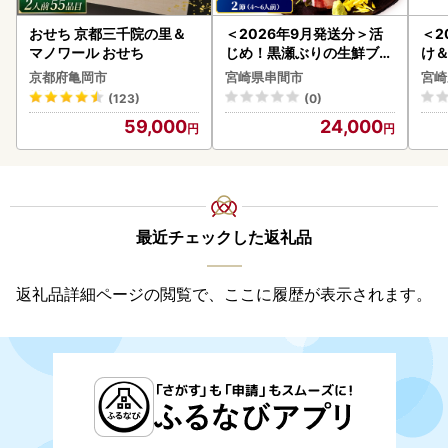
おせち 京都三千院の里＆
＜2026年9月発送分＞活
＜2
マノワール おせち
じめ！黒瀬ぶりの生鮮ブリ
け
ロイン2節（1.0kg前後）_
もも
京都府亀岡市
宮崎県串間市
宮崎
K001-012-2609
-00
(123)
(0)
59,000
24,000
最近チェックした返礼品
返礼品詳細ページの閲覧で、ここに履歴が表示されます。