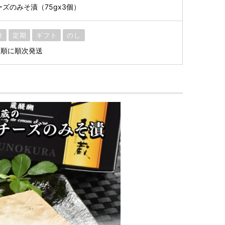
ズのみそ漬（75gx3個）
凍
定期
ギフト
のし
た順に順次発送