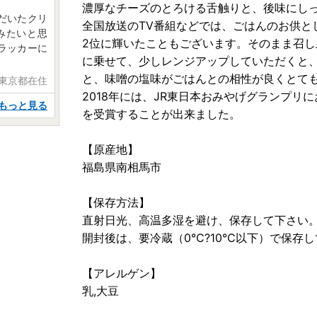
濃厚なチーズのとろける舌触りと、後味にし
だいたクリ
全国放送のTV番組などでは、ごはんのお供と
みたいと思
2位に輝いたこともございます。そのまま召
ラッカーに
に乗せて、少しレンジアップしていただくと
と、味噌の塩味がごはんとの相性が良くとて
 東京都在住
2018年には、JR東日本おみやげグランプ
もっと見る
を受賞することが出来ました。
【原産地】
福島県南相馬市
【保存方法】
直射日光、高温多湿を避け、保存して下さい
開封後は、要冷蔵（0℃?10℃以下）で保存
【アレルゲン】
乳,大豆