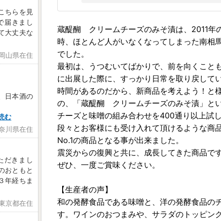
こちらを見
で届きまし
蔵醍醐 クリームチーズのみそ漬は、2011
て大丈夫な
時、ほとんど人がいなくなってしまった南相
でした。
 岡山県在住
最初は、うつむいてばかりで、前を向くこと
に出展した際に、すっかり日常を取り戻して
。
時間があるのだから、新商品を考えよう！と
、日本酒の
の、「蔵醍醐 クリームチーズのみそ漬」と
チーズと味噌の組み合わせを400通り以上試
読む
段々とお客様にも受け入れて頂けるような商
神奈川県在住
No.1の商品となる事が出来ました。
震災からの復興と共に、成長してきた商品で
ただきまし
ぜひ、一度ご賞味ください。
のおともと
３年経ちま
【生産者の声】
和の発酵食品である味噌と、洋の発酵食品の
 東京都在住
す。ワインのおつまみや、サラダのトッピン