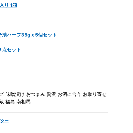
入り 1箱
漬ハーフ35gｘ5個セット
６点セット
 味噌漬け おつまみ 贅沢 お酒に合う お取り寄せ
蔵 福島 南相馬
バター