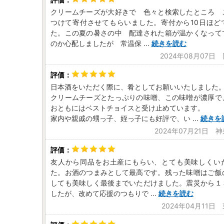
クリームチーズが大好きで 色々と検索したところ 
つけて寄付させてもらいました。寄付から10日ほど
た。この夏の暑さの中 配達された箱が温かくなって
のか心配しましたが 常温保
...
続きを読む
2024年08月07日
日本酒をいただく際に、肴としてお願いいたしました
クリームチーズとたっぷりの味噌、この味噌が濃厚で
おともにはベストチョイスと受け止めています。
家内や親戚の甥っ子、姪っ子にも好評で、い
...
続きを
2024年07月21日 
友人から同品をお土産にもらい、とても美味しくい
た。お酒のつまみとして最高です。残った味噌はご飯
しても美味しく最後までいただけました。震災から１
したが、改めて応援のつもりで
...
続きを読む
2024年04月11日