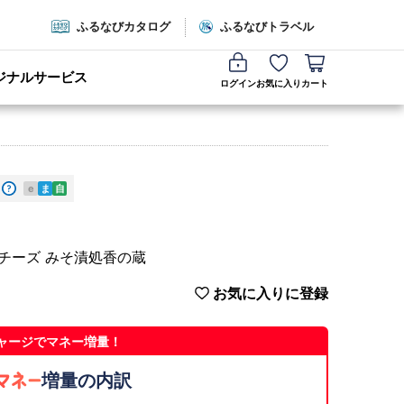
ふるなびカタログ
ふるなびトラベル
ジナルサービス
ログイン
お気に入り
カート
e
ま
自
 チーズ みそ漬処香の蔵
お気に入りに登録
ャージでマネー増量！
増量の内訳