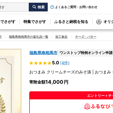
よくあるご質問・お問い合わせ
リでさがす
特集でさがす
ふるさと納税を知る
オリ
方
福島県南相馬市の返礼品一覧
加工食品
チーズ・バター
福島県南相馬市
ワンストップ特例オンライン申請
5.0
(4件)
おつまみ クリームチーズのみそ漬 | おつまみ
14,000
寄附金額
エントリー＋チ