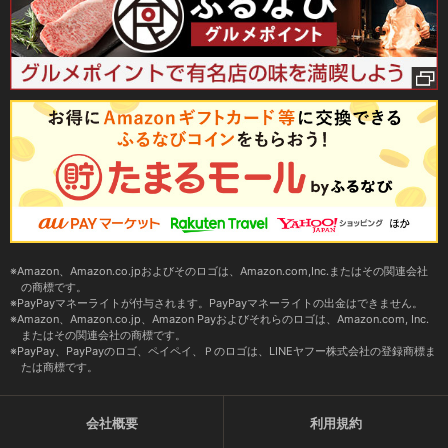
Amazon、Amazon.co.jpおよびそのロゴは、Amazon.com,Inc.またはその関連会社
の商標です。
PayPayマネーライトが付与されます。PayPayマネーライトの出金はできません。
Amazon、Amazon.co.jp、Amazon Payおよびそれらのロゴは、Amazon.com, Inc.
またはその関連会社の商標です。
PayPay、PayPayのロゴ、ペイペイ、Ｐのロゴは、LINEヤフー株式会社の登録商標ま
たは商標です。
会社概要
利用規約