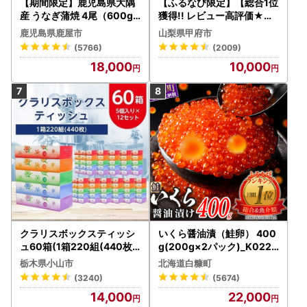
【期間限定】鹿児島県大隅
【ふるなび限定】【総合1位
産 うなぎ蒲焼 4尾（600g
獲得!! レビュー高評価★】
） KN007-004-04-cp18
〈2026年度配送分〉山梨
鹿児島県鹿屋市
山梨県甲府市
うなぎ 鰻 魚 惣菜 総菜
県産 シャインマスカット 2
(5766)
(2009)
～3房（1.0kg以上）シャイ
18,000
10,000
ン フルーツ FN-Limited-S
P
クラリスボックスティッシ
いくら醤油漬（鮭卵） 400
ュ60箱(1箱220組(440枚))
g(200g×2パック)_K022-
(5個入り×12セット)【配送
1676
栃木県小山市
北海道白糠町
不可地域：離島・沖縄県】
(3240)
(5674)
【1256759】
14,000
22,000