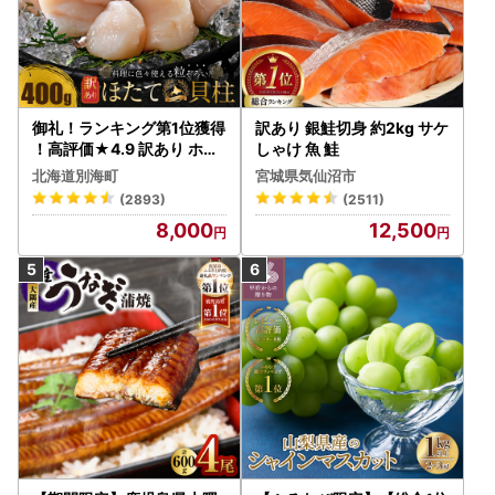
御礼！ランキング第1位獲得
訳あり 銀鮭切身 約2kg サケ
！高評価★4.9 訳あり ホタ
しゃけ 魚 鮭
テ 400g（ほたて 帆立 貝柱
北海道別海町
宮城県気仙沼市
冷凍 ）
(2893)
(2511)
8,000
12,500