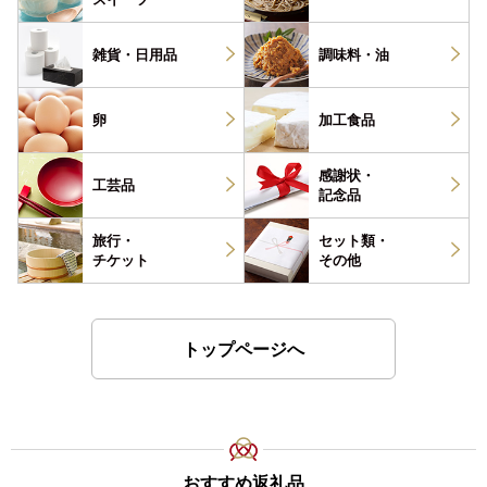
雑貨・
日用品
調味料・
油
卵
加工食品
感謝状・
工芸品
記念品
旅行・
セット類・
チケット
その他
トップページへ
おすすめ返礼品