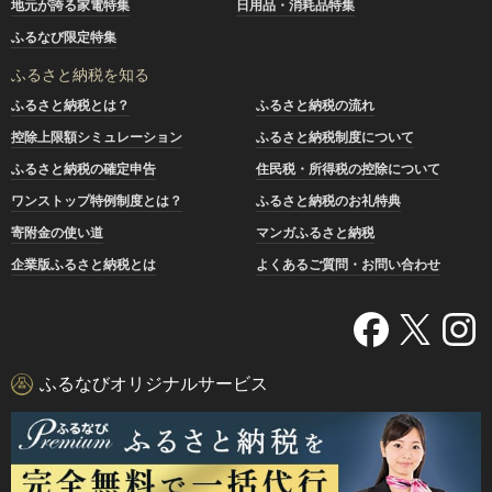
地元が誇る家電特集
日用品・消耗品特集
ふるなび限定特集
ふるさと納税を知る
ふるさと納税とは？
ふるさと納税の流れ
控除上限額シミュレーション
ふるさと納税制度について
ふるさと納税の確定申告
住民税・所得税の控除について
ワンストップ特例制度とは？
ふるさと納税のお礼特典
寄附金の使い道
マンガふるさと納税
企業版ふるさと納税とは
よくあるご質問・お問い合わせ
ふるなびオリジナルサービス