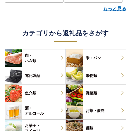
もっと見る
カテゴリから返礼品をさがす
肉・
米・パン
ハム類
電化製品
果物類
魚介類
野菜類
酒・
お茶・
飲料
アルコール
お菓子・
麺類
スイーツ