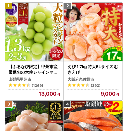
【ふるなび限定】甲州市産
えび 1.7kg 特大5Lサイズ む
厳選旬の大粒シャインマス
きえび
カット 約1.3kg 2～3房【2
山梨県甲州市
大阪府泉佐野市
026年発送】（MG）B12-
(1369)
(393)
472 FN-Limited-VO シャ
13,000
9,000
インマスカット フルーツ