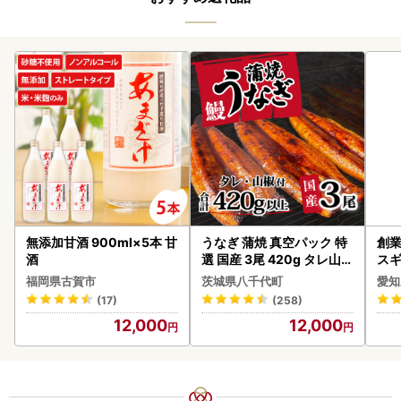
無添加甘酒 900ml×5本 甘
うなぎ 蒲焼 真空パック 特
創業
酒
選 国産 3尾 420g タレ山椒
スギ
付き うな重 ひつまぶし 訳
み 
福岡県古賀市
茨城県八千代町
愛知
あり 茨城 ウナギ 鰻 個包装
惣菜
(17)
(258)
人気 美味しい 小分け 八千
ンバ
12,000
12,000
代町