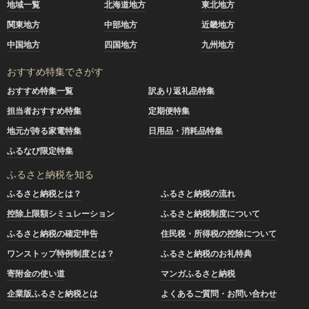
地域一覧
北海道地方
東北地方
関東地方
中部地方
近畿地方
中国地方
四国地方
九州地方
おすすめ特集でさがす
おすすめ特集一覧
訳あり返礼品特集
担当者おすすめ特集
定期便特集
地元が誇る家電特集
日用品・消耗品特集
ふるなび限定特集
ふるさと納税を知る
ふるさと納税とは？
ふるさと納税の流れ
控除上限額シミュレーション
ふるさと納税制度について
ふるさと納税の確定申告
住民税・所得税の控除について
ワンストップ特例制度とは？
ふるさと納税のお礼特典
寄附金の使い道
マンガふるさと納税
企業版ふるさと納税とは
よくあるご質問・お問い合わせ