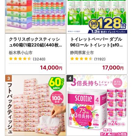
クラリスボックスティッシ
トイレットペーパー ダブル
ュ60箱(1箱220組(440枚))
96ロール トイレット[sf00
(5個入り×12セット)【配送
1-012]
栃木県小山市
静岡県富士市
不可地域：離島・沖縄県】
(3240)
(1192)
【1256759】
14,000
17,000