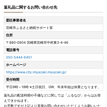
返礼品に関するお問い合わせ先
■お礼品の配送について
・お礼品の配送日のご指定はできかねますので、予めご了承
ください。
委託事業者名
宮崎市ふるさと納税サポート室
・お礼品は市外にお住いの方のみへのお届けとなります。そ
の他の方については返礼品をお受け取りいただけません。あ
住所
らかじめご了承ください。
〒880-0904
宮崎県宮崎市中村東3-4-46
・お礼品毎にお届け時期が異なります。詳しくは各お礼品ペ
電話番号
ージ内に表記がございますのでそちらをご確認ください。
050-5444-6451
ホームページ
・お礼品の在庫状況により、お礼品ページ内表記のお届け時
期以上に時間を頂戴する場合がございますのでご理解の程宜
https://www.city.miyazaki.miyazaki.jp/
しくお願い致します。
受付時間
・お届けを致しましたお礼品は確実にお受取りください。長
平日9時～18時 ※土日祝日、GW、年末年始は休業となります。
期不在等寄付者様事由による返送、劣化、においては再送は
返礼品の配送時期や不備などに関しては「ふるなび」からはお答
出来ません。
えできかねます。
お手数ですが上記より直接お問い合わせいただくようお願いいた