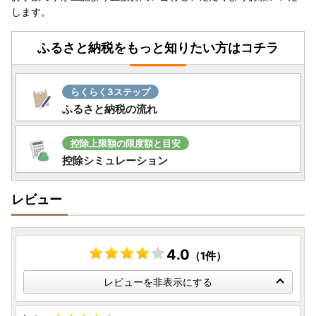
・ヤマト運輸様の転送料につきまして
します。
お届け先を変更（転送）する場合、転送料金は、ご贈答用の
場合でもお届け先様のご負担となりますので、ご住所にお間
ふるさと納税をもっと知りたい方はコチラ
違いがないか十分にご確認の上ご注文ください。
なお、お届け先様が住所不明で配達ができない場合は、送り
状記載のご依頼主様に返送させていただきますので、予めご
らくらく3ステップ
了承ください。
ふるさと納税の流れ
・梱包はお礼品毎に個別に実施してお届けいたします(複数
のお礼品の同一梱包は出来ません)。
控除上限額の限度額と目安
控除シミュレーション
・一部離島にはクール便でのお届けが出来ませんのでご注意
ください。
レビュー
■ワンストップ特例申請書
入金確認後、注文内容確認画面の【注文者情報】に記載の住
所へ申込完了日から30日程度で発送いたします。
4.0
（1件）
（返信封筒あり・切手不要）
※確定申告をされる方は特例申請の必要はありません。
レビューを非表示にする
【ワンストップ特例申請書送付先】