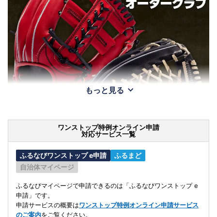
もっと見る
ワンストップ特例オンライン申請
対応サービス一覧
ふるなびワンストップ e申請
ふるまど
自治体マイページ
ふるなびマイページで申請できるのは「ふるなびワンストップ e
申請」です。
申請サービスの概要は
ワンストップ特例オンライン申請サービス
のご案内
をご覧ください。