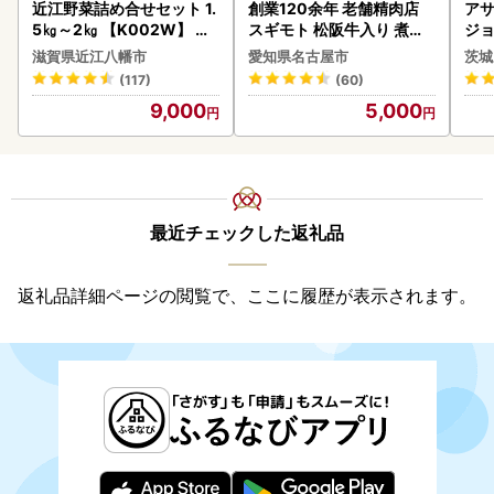
近江野菜詰め合せセット 1.
創業120余年 老舗精肉店
アサ
5㎏～2㎏ 【K002W】 野
スギモト 松阪牛入り 煮込
ジョ
菜 旬 新鮮
み ハンバーグ 110g×4枚
(1ケース)
滋賀県近江八幡市
愛知県名古屋市
茨城
惣菜 お取り寄せ グルメ ハ
ビー
(117)
(60)
ンバーグ 冷凍
9,000
5,000
最近チェックした返礼品
返礼品詳細ページの閲覧で、ここに履歴が表示されます。