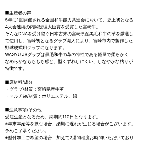
■生産者の声
5年に1度開催される全国和牛能力共進会において、史上初となる
4大会連続の内閣総理大臣賞を受賞した宮崎牛。
そんなDNAを受け継ぐ日本古来の宮崎県産黒毛和牛の革を厳選し
て使用し、宮崎初となるグラブ職人により、宮崎市内で製作した
野球硬式用グラブになります。
WAGYU JBグラブは黒毛和牛の革の特性である軽量で柔らかく、
なめらかなもちもち感と、型くずれしにくい、しなやかな粘りが
特徴です。
■原材料/成分
・グラブ/材質：宮崎県産牛革
・マルチ袋/材質：ポリエステル、綿
■注意事項/その他
受注生産となるため、納期約110日となります。
※年末年始等を挟む場合、納期に遅れが生じる場合がございます。
予めご了承ください。
※型付加工ご希望の場合、加えて2週間程度お時間いただいており