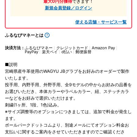
最大0円分獲得
できます！
新規会員登録／ログイン
使える店舗・サービス一覧
ふるなびマネーとは
決済方法：
ふるなびマネー
クレジットカード
Amazon Pay
PayPay
楽天ペイ
d払い
郵便振替
■説明
宮崎県産牛革使用のWAGYU JBグラブをお好みのオーダーで製作
いたします。
投手用、内野手用、外野手用、全9モデルの中からお好みの品番を
お選びいただき、本体カラーやラベルカラー、紐、ステッチカラ
ーなどをお好みで選択いただけます。
刺繍(1ヶ所、1段、1色)込み。
※サイズ調整等のオプションにつきましては、追加で料金が発生し
ます。
ボールパークドットコムより、別途メールにてオプション料金お
支払いに関するご案内をさせていただきますのでご確認くださ