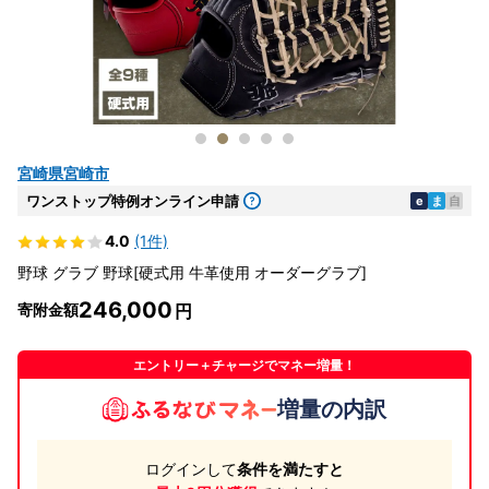
宮崎県宮崎市
ワンストップ特例オンライン申請
e
ま
自
4.0
(1件)
野球 グラブ 野球[硬式用 牛革使用 オーダーグラブ]
246,000
寄附金額
エントリー＋チャージでマネー増量！
増量の内訳
ログインして
条件を満たすと