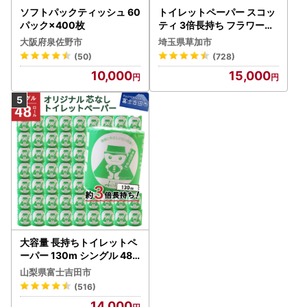
ソフトパックティッシュ 60
トイレットペーパー スコッ
パック×400枚
ティ 3倍長持ち フラワーパ
ック 4ロール×6P
大阪府泉佐野市
埼玉県草加市
(50)
(728)
10,000
15,000
大容量 長持ちトイレットペ
ーパー 130m シングル 48R
芯なし 3倍巻 トイレット
山梨県富士吉田市
(516)
14,000