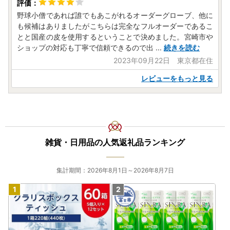
〒885-0078
野球小僧であれば誰でもあこがれるオーダーグローブ、他に
住所：宮崎県都城市宮丸町3070-1
も候補はありましたがこちらは完全なフルオーダーであるこ
宛先：宮崎市ふるさと納税担当 宛
とと国産の皮を使用するということで決めました。宮崎市や
※ワンストップ特例申請受付を外部委託しています。
ショップの対応も丁寧で信頼できるので出
...
続きを読む
2023年09月22日 東京都在住
【ご寄附についての問い合わせ先】
宮崎市ふるさと納税サポート室
レビューをもっと見る
電話番号 050-5444-6451
お問い合わせメールアドレス support@miyazaki.furusato-l
g.jp
平日9時～18時 ※土日祝日、GW、年末年始は休業となりま
す。
雑貨・日用品の人気返礼品ランキング
集計期間：2026年8月1日～2026年8月7日