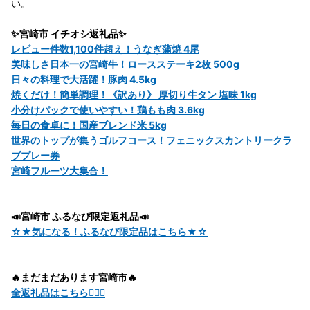
い。
✨宮崎市 イチオシ返礼品✨
レビュー件数1,100件超え！うなぎ蒲焼 4尾
美味しさ日本一の宮崎牛！ロースステーキ2枚 500g
日々の料理で大活躍！豚肉 4.5kg
焼くだけ！簡単調理！《訳あり》 厚切り牛タン 塩味 1kg
小分けパックで使いやすい！鶏もも肉 3.6kg
毎日の食卓に！国産ブレンド米 5kg
世界のトップが集うゴルフコース！フェニックスカントリークラ
ブプレー券
宮崎フルーツ大集合！
📣宮崎市 ふるなび限定返礼品📣
☆★気になる！ふるなび限定品はこちら★☆
🔥まだまだあります宮崎市🔥
全返礼品はこちら💁🏻‍♀️