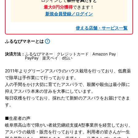
ログインして
条件を満たすと
最大0円分獲得
できます！
新規会員登録／ログイン
使える店舗・サービス一覧
ふるなびマネーとは
決済方法：
ふるなびマネー
クレジットカード
Amazon Pay
PayPay
楽天ペイ
d払い
2011年よりグリーンアスパラのハウス栽培を行っており、低農薬
で除草は手作業にて行っております。
人の手間をかけ大切に育てたアスパラで、殺菌や殺虫は最小限に
抑えアスパラ本来の甘みを大事にしています。
毎日収穫を行っており、採れたて新鮮のアスパラをお届けできま
す。
■生産者の声
岐阜県高山市で障がい者就労継続支援A型事業所を経営しており、
アスパラの栽培・販売を行っております。利用者の皆さんが一生