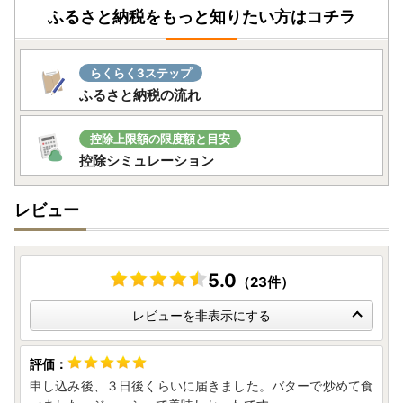
ふるさと納税をもっと知りたい方はコチラ
＝＝＝＝＝＝＝＝＝＝＝＝＝＝＝
ふるさと納税に関するお知らせ
＝＝＝＝＝＝＝＝＝＝＝＝＝＝＝
らくらく3ステップ
ふるさと納税の流れ
■書類発送時期
ワンストップ特例申請書および、寄附金受領証明書の発送
控除上限額の限度額と目安
は、ご寄附確認後、2週間程お時間を頂戴しております。お
控除シミュレーション
礼の品とは別にお送りいたしております。
ワンストップ特例申請を希望される方は、申請書に必要事項
レビュー
をご記入のうえ、下記提出先へご郵送ください。なお、ふる
まどを利用したオンライン申請も可能です。
■ワンストップ特例申請方法
5.0
（23件）
【オンライン申請】
スマートフォンで完結する、「ふるさと納税総合窓口 ふる
レビューを非表示にする
まど」を利用したオンライン申請が可能です。以下のリン
ク、または高山市から送付されるワンストップ特例申請に記
載されているQRコードから、「ふるまど」にアクセスする
申し込み後、３日後くらいに届きました。バターで炒めて食
ことができます。