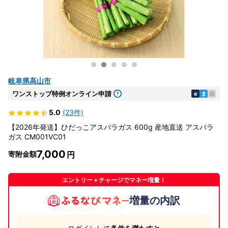
岐阜県高山市
ワンストップ特例オンライン申請
e
ま
自
5.0
(23件)
【2026年発送】ひだっこアスパラガス 600g 産地直送 アスパラ
ガス CM001VC01
7,000
寄附金額
エントリー＋チャージでマネー増量！
増量の内訳