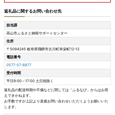
返礼品に関するお問い合わせ先
＼＼高山市のページをご覧いただき誠にありがとうございま
す／
担当課
高山市ふるさと納税サポートセンター
＝＝＝＝＝＝＝＝＝＝＝＝＝＝＝
高山市 人気の返礼品をご紹介♪
住所
＝＝＝＝＝＝＝＝＝＝＝＝＝＝＝
〒5094245
岐阜県飛騨市古川町幸栄町12-12
★返礼品一番人気！！飛騨牛の返礼品★
電話番号
【飛騨牛】返礼品はこちら
0577-57-8877
受付時間
★高山市の伝統工芸 飛騨の家具とその他のインテリア★
【家具・インテリア】返礼品はこちら
平日9:00～17:00 土日祝除く
返礼品の配送時期や不備などに関しては「ふるなび」からはお答
★毎月お届け♪定期便★
えできかねます。
【定期便】返礼品はこちら
お手数ですが上記より直接お問い合わせいただくようお願いいた
します。
★自分のペースでゆっくり選べるカタログ★
【あとから選べるカタログ】はこちら