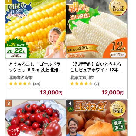
とうもろこし「 ゴールドラ
【先行予約】白いとうもろ
ッシュ 」 8.5kg 以上 北海
こしピュアホワイト 12本 3.
道 名寄 スイートコーン
6kg（2026年8月下旬から
北海道名寄市
北海道旭川市
発送開始） とうもろこし
(49)
(7)
13,000
12,000