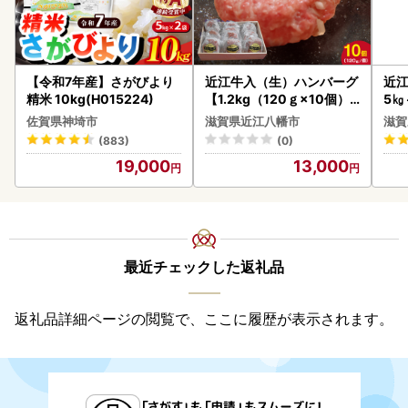
【令和7年産】さがびより
近江牛入（生）ハンバーグ
近江
精米 10kg(H015224)
【1.2kg（120ｇ×10個）
5㎏
】【AG09W】
菜 
佐賀県神埼市
滋賀県近江八幡市
滋賀
(883)
(0)
19,000
13,000
最近チェックした返礼品
返礼品詳細ページの閲覧で、ここに履歴が表示されます。