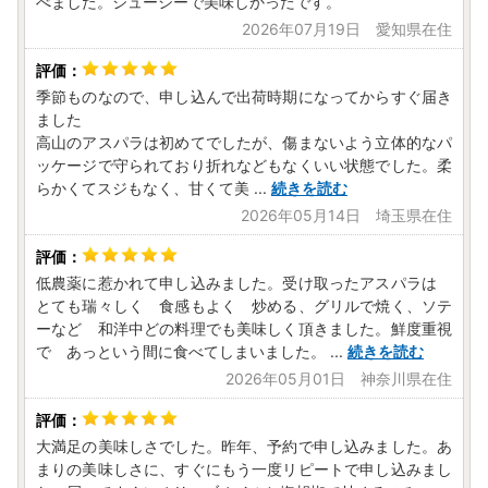
べました。ジューシーで美味しかったです。
ふるまど：https://link.rakuten.co.jp/0/126/286/
2026年07月19日 愛知県在住
【書類申請】
書類によるご提出の場合は、個人情報の確認書類を添付のう
季節ものなので、申し込んで出荷時期になってからすぐ届き
え、以下住所までご返送いただきますようお願いいたしま
ました
す。
高山のアスパラは初めてでしたが、傷まないよう立体的なパ
ッケージで守られており折れなどもなくいい状態でした。柔
《高山市ふるさと納税関係書類返送先》
らかくてスジもなく、甘くて美
...
続きを読む
〒506-8555 岐阜県高山市花岡町2-18
2026年05月14日 埼玉県在住
高山市ブランド戦略課 ふるさと納税担当 行
※高山市はワンストップ特例申請受付業務を外部委託してい
低農薬に惹かれて申し込みました。受け取ったアスパラは
ます。
とても瑞々しく 食感もよく 炒める、グリルで焼く、ソテ
※受付処理の都合上、特殊な郵便番号を使用しています。
ーなど 和洋中どの料理でも美味しく頂きました。鮮度重視
で あっという間に食べてしまいました。
...
続きを読む
2026年05月01日 神奈川県在住
【返礼品についてのお問合せ】
■ふるさと納税サポートセンター
TEL：0577-57-8877
大満足の美味しさでした。昨年、予約で申し込みました。あ
MAIL：takayama@furusato-mail.com
まりの美味しさに、すぐにもう一度リピートで申し込みまし
受付時間：平日9：00～17：00