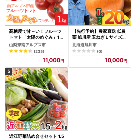
高糖度で甘～い！フルーツ
【先行予約】農家直送 低農
トマト「太陽のめぐみ」1k
薬 旭川産 玉ねぎＬサイズ2
g ALPBI001 | 高糖度 おす
0kg(2026年9月発送開始
山梨県南アルプス市
北海道旭川市
すめ 産地直送 新鮮 フレッ
予定)_ | 玉ねぎ 05935
(235)
(0)
シュ 高栄養素 南アルプス市
11,000
10,000
山梨 |
近江野菜詰め合せセット 1.5