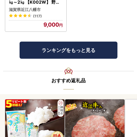
㎏～2㎏ 【K002W】 野菜
旬 新鮮
滋賀県近江八幡市
(117)
9,000
ランキングをもっと見る
おすすめ返礼品