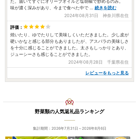
た。届いてすぐにオリーブオイルと塩胡椒で炒めるのみ。
土日祝日のお問合せは翌営業日に回答いたします。
味が濃く深みがあり、今まで食べた中で
...
続きを読む
土日祝日のお問い合わせのご回答は致しかねますので、ご了
2024年08月31日 神奈川県在住
承ください
焼いたり、ゆでたりして美味しくいただきました。少し皮が
【書類の再発行・その他の事項に関するお問合せ（自治体担
硬いかなと感じる部分もありましたが、アスパラの美味しさ
当部署）】
を十分に感じることができました。太さもしっかりとあり、
ジューシーさも感じることができました。
■高山市役所 ブランド戦略課 ふるさと納税担当
電話：0577-35-3001
2024年08月28日 千葉県在住
メール：furusato@city.takayama.lg.jp
レビューをもっと見る
平日8：30～17：15（12/29〜1/3を除く）
野菜類の人気返礼品ランキング
集計期間：2026年7月31日～2026年8月6日