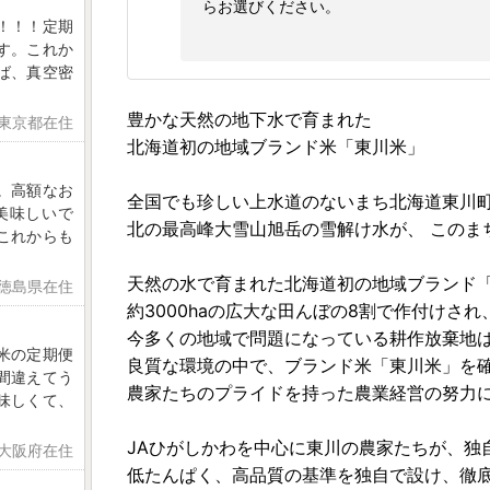
らお選びください。
！！！定期
す。これか
ば、真空密
豊かな天然の地下水で育まれた
 東京都在住
北海道初の地域ブランド米「東川米」
。高額なお
全国でも珍しい上水道のないまち北海道東川
美味しいで
北の最高峰大雪山旭岳の雪解け水が、 このま
これからも
天然の水で育まれた北海道初の地域ブランド
 徳島県在住
約3000haの広大な田んぼの8割で作付けさ
今多くの地域で問題になっている耕作放棄地
米の定期便
良質な環境の中で、ブランド米「東川米」を
間違えてう
農家たちのプライドを持った農業経営の努力
味しくて、
JAひがしかわを中心に東川の農家たちが、独
 大阪府在住
低たんぱく、高品質の基準を独自で設け、徹