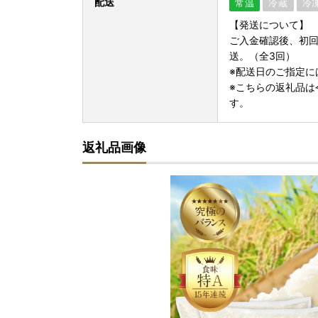
配送
常温
冷蔵
冷
【発送について】
ご入金確認後、初回
送。（全3回）
※配送日のご指定に
※こちらの返礼品は
す。
返礼品画像