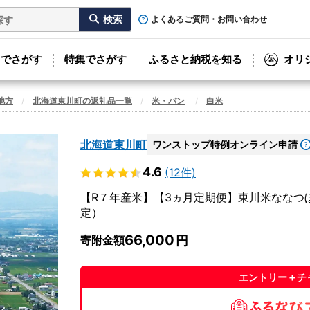
よくあるご質問・お問い合わせ
リでさがす
特集でさがす
ふるさと納税を知る
オリ
地方
北海道東川町の返礼品一覧
米・パン
白米
北海道東川町
ワンストップ特例オンライン申請
4.6
(12件)
【R７年産米】【3ヵ月定期便】東川米ななつぼ
定）
66,000
寄附金額
エントリー＋チ