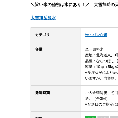
＼旨い米の秘密は水にあり！／ 大雪旭岳の
大雪旭岳源水
カテゴリ
米・パン
白米
容量
単一原料米
産地：北海道東川
品種：ななつぼし
容量：10㎏（5kg
※受注状況により表
いますが、内容物
発送時期
ご入金確認後、初回
送。（全3回）
※配送日のご指定に