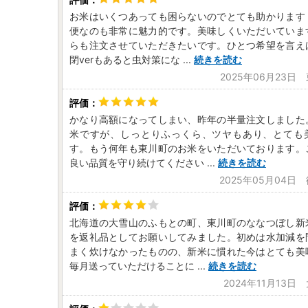
お米はいくつあっても困らないのでとても助かります
便なのも非常に魅力的です。美味しくいただいていま
らも注文させていただきたいです。ひとつ希望を言え
閉verもあると虫対策にな
...
続きを読む
2025年06月23日
かなり高額になってしまい、昨年の半量注文しました
米ですが、しっとりふっくら、ツヤもあり、とても
す。もう何年も東川町のお米をいただいております。
良い品質を守り続けてください
...
続きを読む
2025年05月04日
北海道の大雪山のふもとの町、東川町のななつぼし新
を返礼品としてお願いしてみました。初めは水加減を
まく炊けなかったものの、新米に慣れた今はとても美
毎月送っていただけることに
...
続きを読む
2024年11月13日