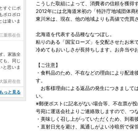
こうした取組によって、消費者の信頼を獲得
とすぐにボ
2012年には北海道米初の「特許庁地域団体
もボロボロ
東川米は、現在、他の地域よりも高値で売買
とは違いま
北海道を代表する品種ななつぼし。
 三重県在住
粘りのある「国宝ローズ」を交配させたお米
冷めてもおいしさが長持ちします。お弁当や
す。家族全
ても、同じ
【ご注意】
いと思いま
・食料品のため、不在などの理由により配達
す。
 大阪府在住
お客様理由による返品の発生につきましては
もっと見る
い。
※郵便ポストに記名がない場合等、不在票が
号宛に運送会社よりご連絡致しますので、つ
・美味しく召し上がっていただくため、到着後
・直射日光を避け、風通しがよい冷暗所で保