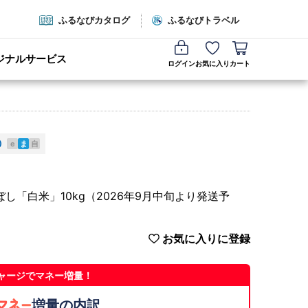
ふるなびカタログ
ふるなびトラベル
ジナルサービス
ログイン
お気に入り
カート
e
ま
自
し「白米」10kg（2026年9月中旬より発送予
お気に入りに登録
ャージでマネー増量！
増量の内訳