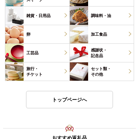
雑貨・
日用品
調味料・
油
卵
加工食品
感謝状・
工芸品
記念品
旅行・
セット類・
チケット
その他
トップページへ
おすすめ返礼品