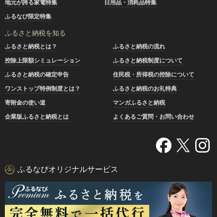
地元が誇る家電特集
日用品・消耗品特集
ふるなび限定特集
ふるさと納税を知る
ふるさと納税とは？
ふるさと納税の流れ
控除上限額シミュレーション
ふるさと納税制度について
ふるさと納税の確定申告
住民税・所得税の控除について
ワンストップ特例制度とは？
ふるさと納税のお礼特典
寄附金の使い道
マンガふるさと納税
企業版ふるさと納税とは
よくあるご質問・お問い合わせ
ふるなびオリジナルサービス