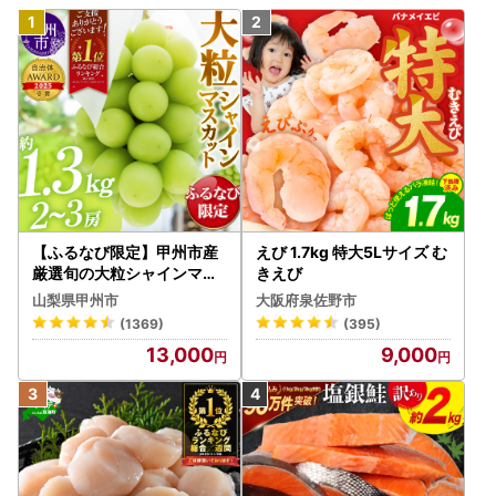
【ふるなび限定】甲州市産
えび 1.7kg 特大5Lサイズ む
厳選旬の大粒シャインマス
きえび
カット 約1.3kg 2～3房【2
山梨県甲州市
大阪府泉佐野市
026年発送】（MG）B12-
(1369)
(395)
472 FN-Limited-VO シャ
13,000
9,000
インマスカット フルーツ