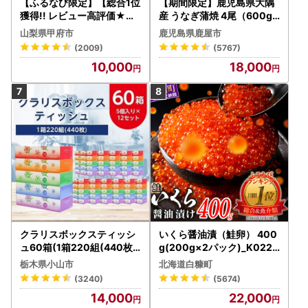
【ふるなび限定】【総合1位
【期間限定】鹿児島県大隅
獲得!! レビュー高評価★】
産 うなぎ蒲焼 4尾（600g
〈2026年度配送分〉山梨
） KN007-004-04-cp18
山梨県甲府市
鹿児島県鹿屋市
県産 シャインマスカット 2
うなぎ 鰻 魚 惣菜 総菜
(2009)
(5767)
～3房（1.0kg以上）シャイ
10,000
18,000
ン フルーツ FN-Limited-S
P
クラリスボックスティッシ
いくら醤油漬（鮭卵） 400
ュ60箱(1箱220組(440枚))
g(200g×2パック)_K022-
(5個入り×12セット)【配送
1676
栃木県小山市
北海道白糠町
不可地域：離島・沖縄県】
(3240)
(5674)
【1256759】
14,000
22,000