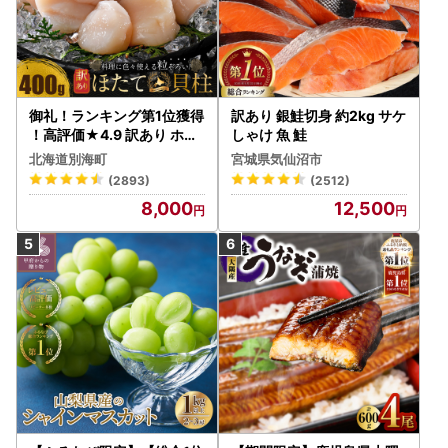
御礼！ランキング第1位獲得
訳あり 銀鮭切身 約2kg サケ
！高評価★4.9 訳あり ホタ
しゃけ 魚 鮭
テ 400g（ほたて 帆立 貝柱
北海道別海町
宮城県気仙沼市
冷凍 ）
(2893)
(2512)
8,000
12,500