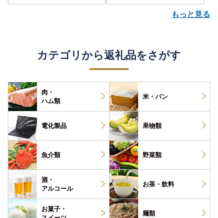
もっと見る
カテゴリから返礼品をさがす
肉・
米・パン
ハム類
電化製品
果物類
魚介類
野菜類
酒・
お茶・
飲料
アルコール
お菓子・
麺類
スイーツ