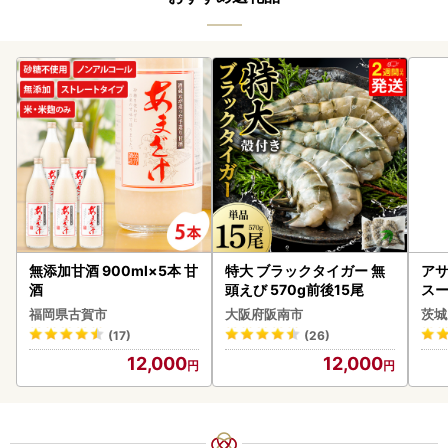
無添加甘酒 900ml×5本 甘
特大 ブラックタイガー 無
アサ
酒
頭えび 570g前後15尾
スー
8本
福岡県古賀市
大阪府阪南市
茨城
(17)
(26)
12,000
12,000