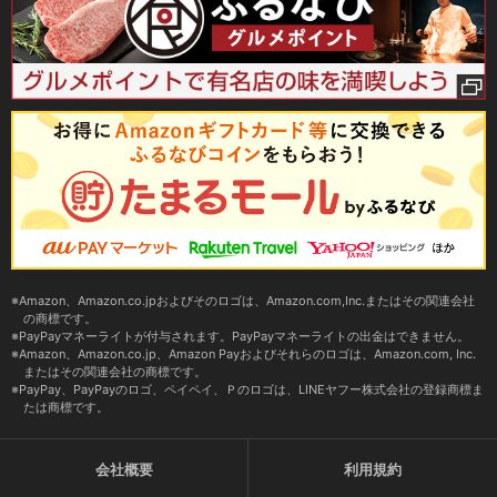
Amazon、Amazon.co.jpおよびそのロゴは、Amazon.com,Inc.またはその関連会社
の商標です。
PayPayマネーライトが付与されます。PayPayマネーライトの出金はできません。
Amazon、Amazon.co.jp、Amazon Payおよびそれらのロゴは、Amazon.com, Inc.
またはその関連会社の商標です。
PayPay、PayPayのロゴ、ペイペイ、Ｐのロゴは、LINEヤフー株式会社の登録商標ま
たは商標です。
会社概要
利用規約