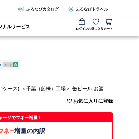
ふるなびカタログ
ふるなびトラベル
ジナルサービス
ログイン
お気に入り
カート
e
ま
自
本 (1ケース) ＜千葉（船橋）工場＞ 缶ビール お酒
お気に入りに登録
ャージでマネー増量！
増量の内訳