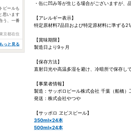
・缶に凹み等が生じる場合がございますが、
トビールも
と思います
【アレルギー表示】
合う、一番
特定原材料7品目および特定原材料に準ずる2
 東京都在住
【賞味期限】
もっと見る
製造日より9ヶ月
【保存方法】
直射日光や高温多湿を避け、冷暗所で保存し
【事業者情報】
製造：サッポロビール株式会社 千葉（船橋）
発送：株式会社やつや
【サッポロ ヱビスビール】
350ml×24本
500ml×24本