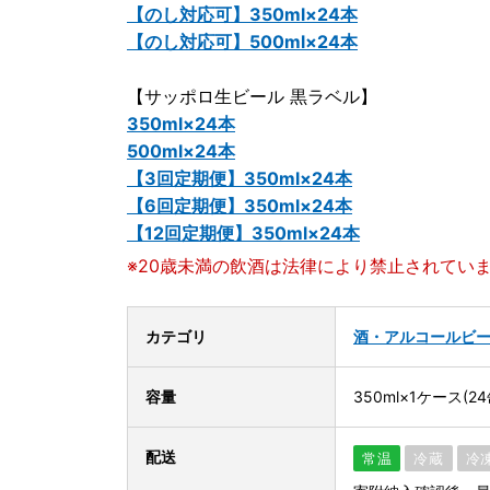
【のし対応可】350ml×24本
【のし対応可】500ml×24本
【サッポロ生ビール 黒ラベル】
350ml×24本
500ml×24本
【3回定期便】350ml×24本
【6回定期便】350ml×24本
【12回定期便】350ml×24本
※20歳未満の飲酒は法律により禁止されてい
カテゴリ
酒・アルコール
ビ
容量
350ml×1ケース(24
配送
常温
冷蔵
冷