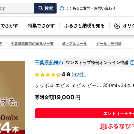
よくあるご質問・お問い合わせ
リでさがす
特集でさがす
ふるさと納税を知る
オリ
方
千葉県船橋市の返礼品一覧
酒・アルコール
ビール・発泡酒
千葉県船橋市
ワンストップ特例オンライン申請
4.9
(62件)
サッポロ エビス ヱビス ビール 350ml×24
19,000
寄附金額
エントリー＋チ