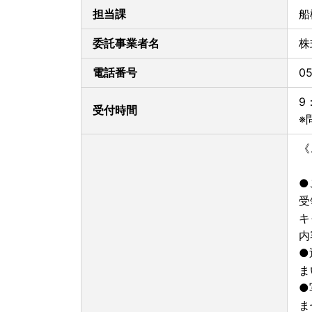
担当課
船
委託事業者名
株
電話番号
0
9
受付時間
※
《
●
受
キ
内
●
ま
●
ま