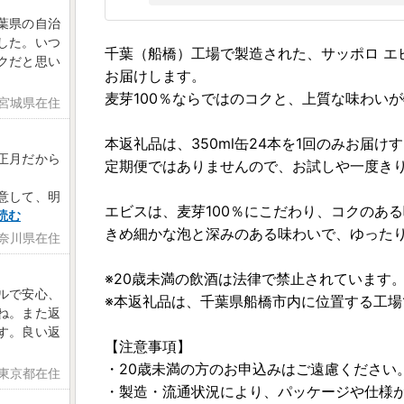
葉県の自治
した。いつ
千葉（船橋）工場で製造された、サッポロ エビス
クだと思い
お届けします。
麦芽100％ならではのコクと、上質な味わい
 宮城県在住
本返礼品は、350ml缶24本を1回のみお届け
正月だから
定期便ではありませんので、お試しや一度き
意して、明
エビスは、麦芽100％にこだわり、コクのあ
読む
きめ細かな泡と深みのある味わいで、ゆった
神奈川県在住
※20歳未満の飲酒は法律で禁止されています
ルで安心、
※本返礼品は、千葉県船橋市内に位置する工
ね。また返
す。良い返
【注意事項】
・20歳未満の方のお申込みはご遠慮ください
 東京都在住
・製造・流通状況により、パッケージや仕様