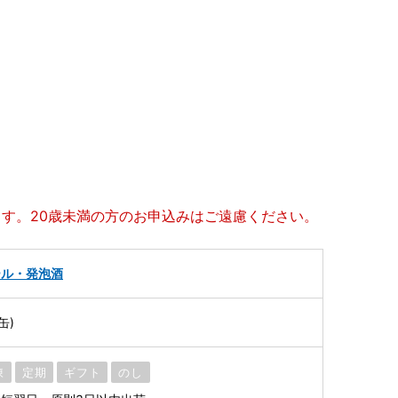
ます。20歳未満の方のお申込みはご遠慮ください。
ール・発泡酒
缶)
凍
定期
ギフト
のし