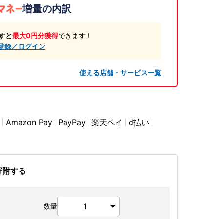
増量の内訳
すと
最大0円分獲得
できます！
登録／ログイン
使える店舗・サービス一覧
Amazon Pay
PayPay
楽天ペイ
d払い
寄附する
数量