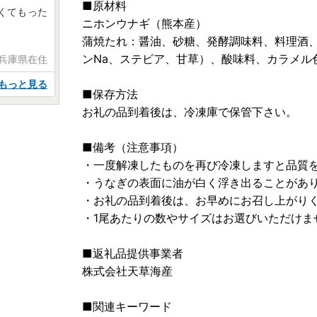
■原材料
くてもった
ニホンウナギ（熊本産）
蒲焼たれ：醤油、砂糖、発酵調味料、料理酒
ンNa、ステビア、甘草）、酸味料、カラメル
 兵庫県在住
もっと見る
■保存方法
お礼の品到着後は、冷凍庫で保管下さい。
■備考（注意事項）
・一度解凍したものを再び冷凍しますと品質
・うなぎの表面に油が白く浮き出ることがあ
・お礼の品到着後は、お早めにお召し上がり
・1尾あたりの数やサイズはお選びいただけま
■返礼品提供事業者
株式会社天草海産
■関連キーワード