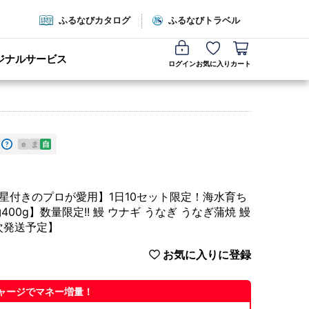
ふるなびカタログ
ふるなびトラベル
ジナルサービス
ログイン
お気に入り
カート
e
ま
自
星付きのプロが愛用】1日10セット限定！海水育ち
00g】数量限定!! 鰻 ウナギ うなぎ うなぎ蒲焼 鰻
順次発送予定】
お気に入りに登録
ャージでマネー増量！