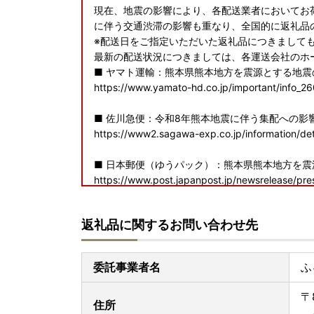
現在、地震の影響により、各配送業者においてお
に伴う交通渋滞の影響も重なり、全国的に返礼品
※配送日をご指定いただいた返礼品につきまして
最新の配送状況につきましては、各運送会社のホ
■ ヤマト運輸：熊本県熊本地方を震源とする地
https://www.yamato-hd.co.jp/important/info_2
■ 佐川急便：令和8年熊本地震に伴う集配への影
https://www2.sagawa-exp.co.jp/information/det
■ 日本郵便（ゆうパック）：熊本県熊本地方を
https://www.post.japanpost.jp/newsrelease/pr
寄附者の皆様にはご不便、ご迷惑をおかけし誠に
返礼品に関するお問い合わせ先
申し上げます。
委託事業者名
ふ
〒
住所
4