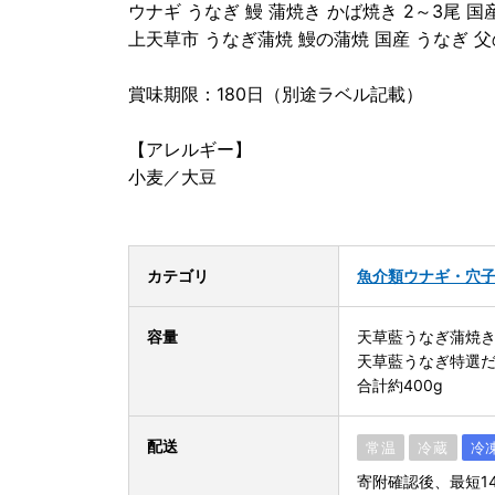
ウナギ うなぎ 鰻 蒲焼き かば焼き 2～3尾 国
上天草市 うなぎ蒲焼 鰻の蒲焼 国産 うなぎ 
賞味期限：180日（別途ラベル記載）
【アレルギー】
小麦／大豆
カテゴリ
魚介類
ウナギ・穴
容量
天草藍うなぎ蒲焼き
天草藍うなぎ特選だ
合計約400g
配送
常温
冷蔵
冷
寄附確認後、最短1