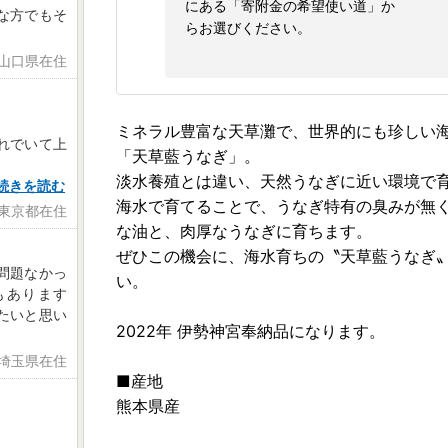
にある「寄附金の希望使い道」か
な方でもそ
らお選びください。
 山口県在住
ミネラル豊富な天草灘で、世界的にも珍しい
れでいて上
「天草藍うなぎ」。
淡水養殖とは違い、天然うなぎに近い環境で
続きを読む
海水で育てることで、うなぎ特有の臭みが無
 東京都在住
な油と、肉厚なうなぎに育ちます。
ぜひこの機会に、海水育ちの〝天草藍うなぎ
問題なかっ
い。
もあります
たいと思い
2022年 伊勢神宮奉納品になります。
 埼玉県在住
■産地
熊本県産
。