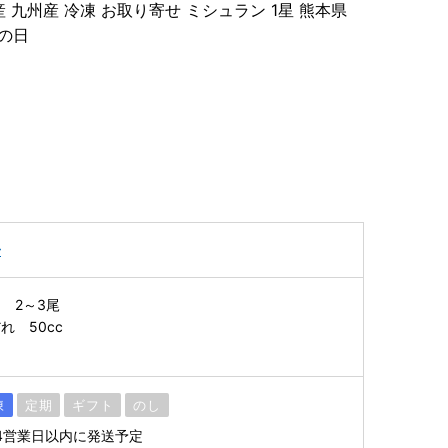
産 九州産 冷凍 お取り寄せ ミシュラン 1星 熊本県
父の日
子
 2～3尾
れ 50cc
凍
定期
ギフト
のし
4営業日以内に発送予定