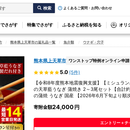
よくあるご質問・お問い合わせ
リでさがす
特集でさがす
ふるさと納税を知る
オリ
方
熊本県上天草市の返礼品一覧
魚介類
ウナギ・穴子
熊本県上天草市
ワンストップ特例オンライン申請
5.0
(5件)
【令和8年度熊本地震復興支援】【ミシュラン
の天草藍うなぎ 蒲焼き 2～3尾セット【合計約4
の蒲焼 うなぎ 国産 【2026年6月下旬より
24,000
寄附金額
エントリー＋チ