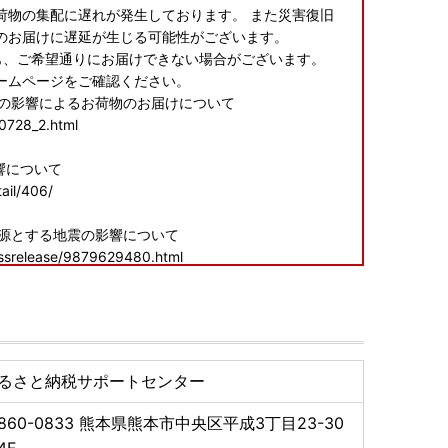
荷物の集配に遅れが発生しております。 また災害復旧
のお届けに遅延が生じる可能性がございます。
も、ご希望通りにお届けできない場合がございます。
ームページをご確認ください。
震の影響によるお荷物のお届けについて
60728_2.html
響について
ail/406/
震源とする地震の影響について
essrelease/9879629480.html
申し訳ございませんが、何卒ご理解賜りますようお願い
るさと納税サポートセンター
860-0833
熊本県熊本市中央区平成3丁目23-30
F