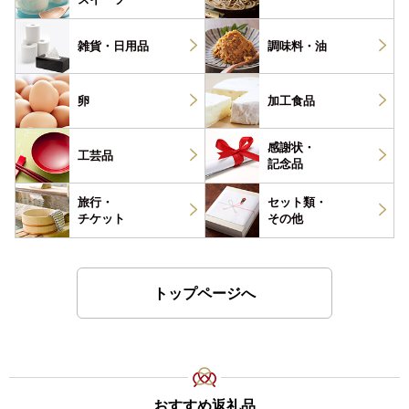
雑貨・
日用品
調味料・
油
卵
加工食品
感謝状・
工芸品
記念品
旅行・
セット類・
チケット
その他
トップページへ
おすすめ返礼品