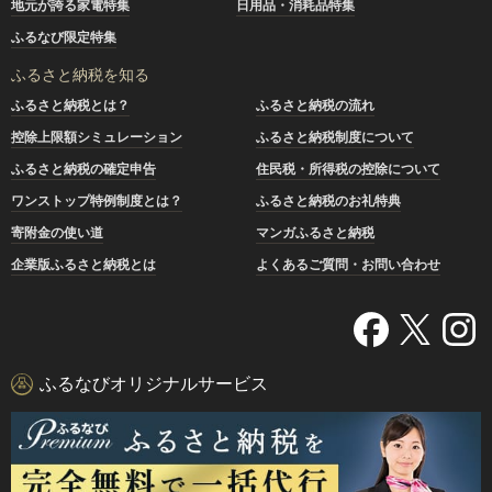
地元が誇る家電特集
日用品・消耗品特集
ふるなび限定特集
ふるさと納税を知る
ふるさと納税とは？
ふるさと納税の流れ
控除上限額シミュレーション
ふるさと納税制度について
ふるさと納税の確定申告
住民税・所得税の控除について
ワンストップ特例制度とは？
ふるさと納税のお礼特典
寄附金の使い道
マンガふるさと納税
企業版ふるさと納税とは
よくあるご質問・お問い合わせ
ふるなびオリジナルサービス