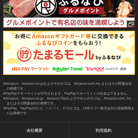
Amazon、Amazon.co.jpおよびそのロゴは、Amazon.com,Inc.またはその関連会社
の商標です。
PayPayマネーライトが付与されます。PayPayマネーライトの出金はできません。
Amazon、Amazon.co.jp、Amazon Payおよびそれらのロゴは、Amazon.com, Inc.
またはその関連会社の商標です。
PayPay、PayPayのロゴ、ペイペイ、Ｐのロゴは、LINEヤフー株式会社の登録商標ま
たは商標です。
会社概要
利用規約