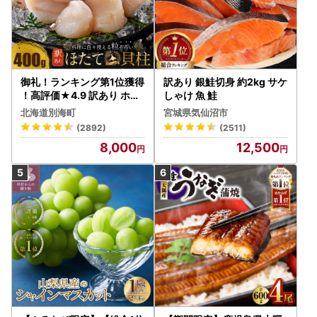
御礼！ランキング第1位獲得
訳あり 銀鮭切身 約2kg サケ
！高評価★4.9 訳あり ホタ
しゃけ 魚 鮭
テ 400g（ほたて 帆立 貝柱
北海道別海町
宮城県気仙沼市
冷凍 ）
(2892)
(2511)
8,000
12,500