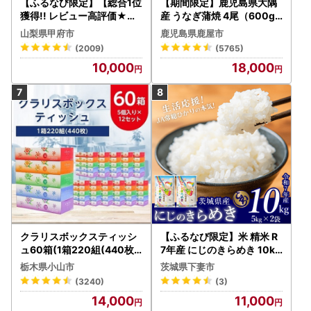
【ふるなび限定】【総合1位
【期間限定】鹿児島県大隅
獲得!! レビュー高評価★】
産 うなぎ蒲焼 4尾（600g
〈2026年度配送分〉山梨
） KN007-004-04-cp18
山梨県甲府市
鹿児島県鹿屋市
県産 シャインマスカット 2
うなぎ 鰻 魚 惣菜 総菜
(2009)
(5765)
～3房（1.0kg以上）シャイ
10,000
18,000
ン フルーツ FN-Limited-S
P
クラリスボックスティッシ
【ふるなび限定】米 精米 R
ュ60箱(1箱220組(440枚))
7年産 にじのきらめき 10kg
(5個入り×12セット)【配送
10月 FN-Limited-PR
栃木県小山市
茨城県下妻市
不可地域：離島・沖縄県】
(3240)
(3)
【1256759】
14,000
11,000