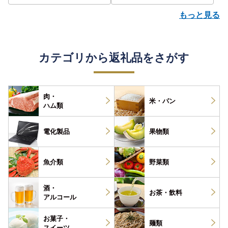
もっと見る
カテゴリから返礼品をさがす
肉・
米・パン
ハム類
電化製品
果物類
魚介類
野菜類
酒・
お茶・
飲料
アルコール
お菓子・
麺類
スイーツ