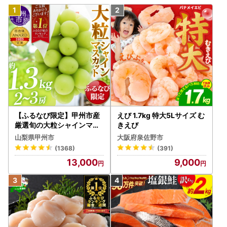
【ふるなび限定】甲州市産
えび 1.7kg 特大5Lサイズ む
厳選旬の大粒シャインマス
きえび
カット 約1.3kg 2～3房【2
山梨県甲州市
大阪府泉佐野市
026年発送】（MG）B12-
(1368)
(391)
472 FN-Limited-VO シャ
13,000
9,000
インマスカット フルーツ