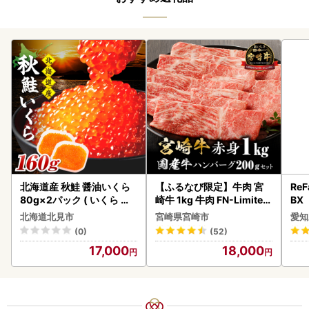
北海道産 秋鮭 醤油いくら
【ふるなび限定】牛肉 宮
ReF
80g×2パック ( いくら イ
崎牛 1kg 牛肉 FN-Limited
BX
クラ 魚卵 鮭 サケ さけ 鮭い
-VO
ー 
北海道北見市
宮崎県宮崎市
愛知
くら 醤油漬け パック 北海
フ
(0)
(52)
道産 ふるさと納税 秋鮭 )【
17,000
18,000
233-0002】