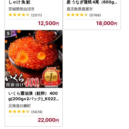
しゃけ 魚 鮭
産 うなぎ蒲焼 4尾（600g
） KN007-004-04-cp18
宮城県気仙沼市
鹿児島県鹿屋市
うなぎ 鰻 魚 惣菜 総菜
(2511)
(5766)
12,500
18,000
いくら醤油漬（鮭卵） 400
g(200g×2パック)_K022-
1676
北海道白糠町
(5674)
22,000