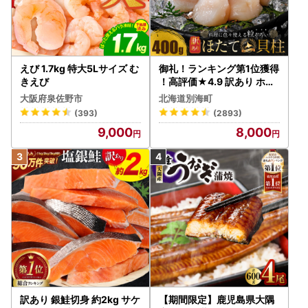
えび 1.7kg 特大5Lサイズ む
御礼！ランキング第1位獲得
きえび
！高評価★4.9 訳あり ホタ
テ 400g（ほたて 帆立 貝柱
大阪府泉佐野市
北海道別海町
冷凍 ）
(393)
(2893)
9,000
8,000
訳あり 銀鮭切身 約2kg サケ
【期間限定】鹿児島県大隅