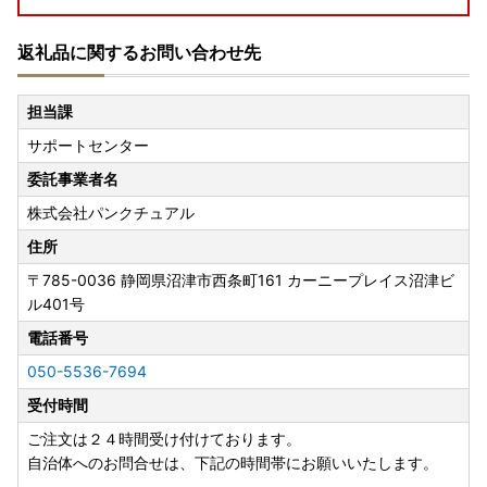
返礼品に関するお問い合わせ先
年末年始の書類発送について
【ワンストップ特例申請書の発送スケジュール】
担当課
12月30日までにご寄附いただいた場合は年内に発送いたし
サポートセンター
ます。
12月31日以降のご寄附は1月4日より順次発送手続きをいた
委託事業者名
します。
株式会社パンクチュアル
【寄附金受領証明書の発送のスケジュール】
住所
12月15日までにご寄附いただいた場合は年内に発送いたし
〒785-0036
静岡県沼津市西条町161 カーニープレイス沼津ビ
ます。
ル401号
12月16日以降のご寄附は1月6日より順次発送手続きをいた
電話番号
します。
050-5536-7694
受付時間
ご注文は２４時間受け付けております。
自治体へのお問合せは、下記の時間帯にお願いいたします。