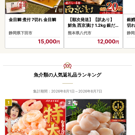
金目鯛 煮付 7切れ 金目鯛
【順次発送】【訳あり】
銀鱈
鮮魚 西京漬け 1.2kg 銀だ
切れ
ら入り 20枚 4切れ×5袋 西
静岡県下田市
熊本県八代市
静岡
京漬け
15,000
12,000
魚介類の人気返礼品ランキング
集計期間：2026年8月1日～2026年8月7日