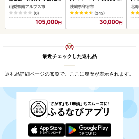
BK181
8本 ビール
5
山梨県南アルプス市
茨城県守谷市
北海
(0)
(245)
105,000
30,000
最近チェックした返礼品
返礼品詳細ページの閲覧で、ここに履歴が表示されます。