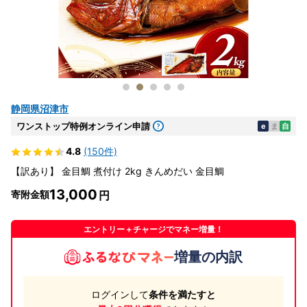
静岡県沼津市
ワンストップ特例オンライン申請
e
ま
自
4.8
(150件)
【訳あり】 金目鯛 煮付け 2kg きんめだい 金目鯛
13,000
寄附金額
エントリー＋チャージでマネー増量！
増量の内訳
ログインして
条件を満たすと