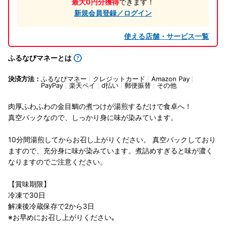
最大0円分獲得
できます！
新規会員登録／ログイン
使える店舗・サービス一覧
ふるなびマネーとは
決済方法：
ふるなびマネー
クレジットカード
Amazon Pay
PayPay
楽天ペイ
d払い
郵便振替
その他
肉厚ふわふわの金目鯛の煮つけが湯煎するだけで食卓へ！
真空パックなので、しっかり身に味が染みています。
10分間湯煎してからお召し上がりください。 真空パックしており
ますので、充分身に味が染みています。煮詰めすぎると味が濃く
なりますのでご注意ください。
【賞味期限】
冷凍で30日
解凍後冷蔵保存で2から3日
※お早めにお召し上がりください｡