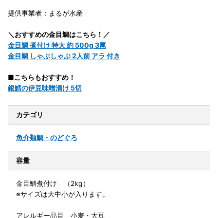
提供事業者：まるが水産
＼おすすめの金目鯛はこちら！／
金目鯛 煮付け 特大 約 500g 3尾
金目鯛 しゃぶしゃぶ 2人前 アラ 付き
■こちらもおすすめ！
銀鱈の伊豆味噌漬け 5切
カテゴリ
魚介類
鯛・のどぐろ
容量
金目鯛煮付け （2kg）
※サイズは大中小が入ります。
アレルギー品目 小麦・大豆