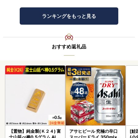
ランキングをもっと見る
おすすめ返礼品
【置物】純金製(Ｋ２４) 富
アサヒビール 究極の辛口
[鮭
士山延べ棒0.5グラム ALP
スーパードライ 350ml×4
(小