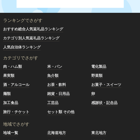
ランキングでさがす
おすすめ総合人気返礼品ランキング
カテゴリ別人気返礼品ランキング
人気自治体ランキング
カテゴリでさがす
肉・ハム類
米・パン
電化製品
果実類
魚介類
野菜類
酒・アルコール
お茶・飲料
お菓子・スイーツ
麺類
雑貨・日用品
卵
加工食品
工芸品
感謝状・記念品
旅行・チケット
セット類 その他
地域でさがす
地域一覧
北海道地方
東北地方