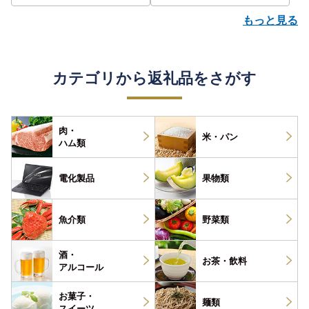
もっと見る
カテゴリから返礼品をさがす
肉・
米・パン
ハム類
電化製品
果物類
魚介類
野菜類
酒・
お茶・
飲料
アルコール
お菓子・
麺類
スイーツ