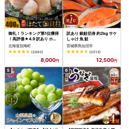
御礼！ランキング第1位獲得
訳あり 銀鮭切身 約2kg サケ
！高評価★4.9 訳あり ホタ
しゃけ 魚 鮭
テ 400g（ほたて 帆立 貝柱
北海道別海町
宮城県気仙沼市
冷凍 ）
(2893)
(2513)
8,000
12,500