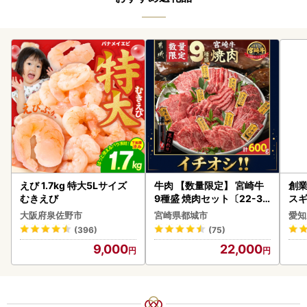
えび 1.7kg 特大5Lサイズ
牛肉 【数量限定】 宮崎牛
創業
むきえび
9種盛 焼肉セット〔22-31
スギ
-006-600g〕都城 イチオ
み 
大阪府泉佐野市
宮崎県都城市
愛知
シ!! 牛肉
惣菜
(396)
(75)
ンバ
9,000
22,000