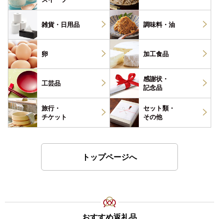
雑貨・
日用品
調味料・
油
卵
加工食品
感謝状・
工芸品
記念品
旅行・
セット類・
チケット
その他
トップページへ
おすすめ返礼品