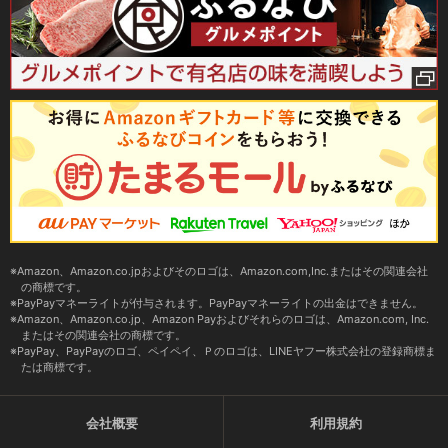
Amazon、Amazon.co.jpおよびそのロゴは、Amazon.com,Inc.またはその関連会社
の商標です。
PayPayマネーライトが付与されます。PayPayマネーライトの出金はできません。
Amazon、Amazon.co.jp、Amazon Payおよびそれらのロゴは、Amazon.com, Inc.
またはその関連会社の商標です。
PayPay、PayPayのロゴ、ペイペイ、Ｐのロゴは、LINEヤフー株式会社の登録商標ま
たは商標です。
会社概要
利用規約