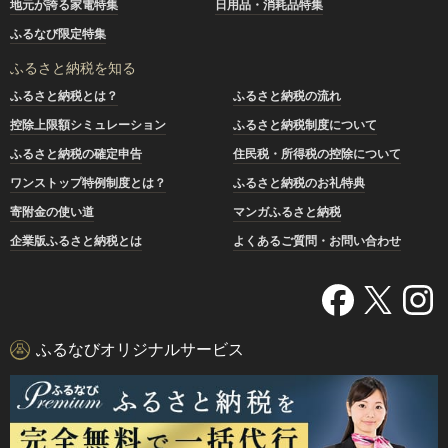
地元が誇る家電特集
日用品・消耗品特集
ふるなび限定特集
ふるさと納税を知る
ふるさと納税とは？
ふるさと納税の流れ
控除上限額シミュレーション
ふるさと納税制度について
ふるさと納税の確定申告
住民税・所得税の控除について
ワンストップ特例制度とは？
ふるさと納税のお礼特典
寄附金の使い道
マンガふるさと納税
企業版ふるさと納税とは
よくあるご質問・お問い合わせ
ふるなびオリジナルサービス