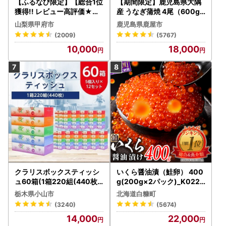
【ふるなび限定】【総合1位
【期間限定】鹿児島県大隅
獲得!! レビュー高評価★】
産 うなぎ蒲焼 4尾（600g
〈2026年度配送分〉山梨
） KN007-004-04-cp18
山梨県甲府市
鹿児島県鹿屋市
県産 シャインマスカット 2
うなぎ 鰻 魚 惣菜 総菜
(2009)
(5767)
～3房（1.0kg以上）シャイ
10,000
18,000
ン フルーツ FN-Limited-S
P
クラリスボックスティッシ
いくら醤油漬（鮭卵） 400
ュ60箱(1箱220組(440枚))
g(200g×2パック)_K022-
(5個入り×12セット)【配送
1676
栃木県小山市
北海道白糠町
不可地域：離島・沖縄県】
(3240)
(5674)
【1256759】
14,000
22,000