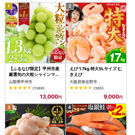
【ふるなび限定】甲州市産
えび 1.7kg 特大5Lサイズ む
厳選旬の大粒シャインマス
きえび
カット 約1.3kg 2～3房【2
山梨県甲州市
大阪府泉佐野市
026年発送】（MG）B12-
(1369)
(395)
472 FN-Limited-VO シャ
13,000
9,000
インマスカット フルーツ