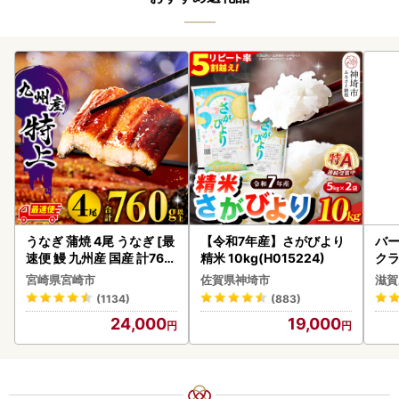
うなぎ 蒲焼 4尾 うなぎ [最
【令和7年産】さがびより
バー
速便 鰻 九州産 国産 計760
精米 10kg(H015224)
クラ
g以上]
アボ
宮崎県宮崎市
佐賀県神埼市
滋賀
ン
(1134)
(883)
24,000
19,000