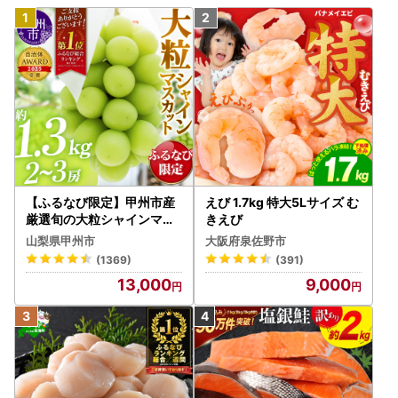
【ふるなび限定】甲州市産
えび 1.7kg 特大5Lサイズ む
厳選旬の大粒シャインマス
きえび
カット 約1.3kg 2～3房【2
山梨県甲州市
大阪府泉佐野市
026年発送】（MG）B12-
(1369)
(391)
472 FN-Limited-VO シャ
13,000
9,000
インマスカット フルーツ