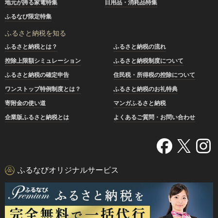
地元が誇る家電特集
日用品・消耗品特集
ふるなび限定特集
ふるさと納税を知る
ふるさと納税とは？
ふるさと納税の流れ
控除上限額シミュレーション
ふるさと納税制度について
ふるさと納税の確定申告
住民税・所得税の控除について
ワンストップ特例制度とは？
ふるさと納税のお礼特典
寄附金の使い道
マンガふるさと納税
企業版ふるさと納税とは
よくあるご質問・お問い合わせ
ふるなびオリジナルサービス