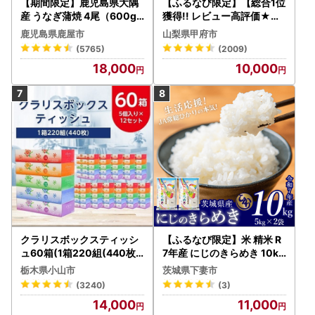
【期間限定】鹿児島県大隅
【ふるなび限定】【総合1位
産 うなぎ蒲焼 4尾（600g
獲得!! レビュー高評価★】
） KN007-004-04-cp18
〈2026年度配送分〉山梨
鹿児島県鹿屋市
山梨県甲府市
うなぎ 鰻 魚 惣菜 総菜
県産 シャインマスカット 2
(5765)
(2009)
～3房（1.0kg以上）シャイ
18,000
10,000
ン フルーツ FN-Limited-S
P
クラリスボックスティッシ
【ふるなび限定】米 精米 R
ュ60箱(1箱220組(440枚))
7年産 にじのきらめき 10kg
(5個入り×12セット)【配送
10月 FN-Limited-PR
栃木県小山市
茨城県下妻市
不可地域：離島・沖縄県】
(3240)
(3)
【1256759】
14,000
11,000