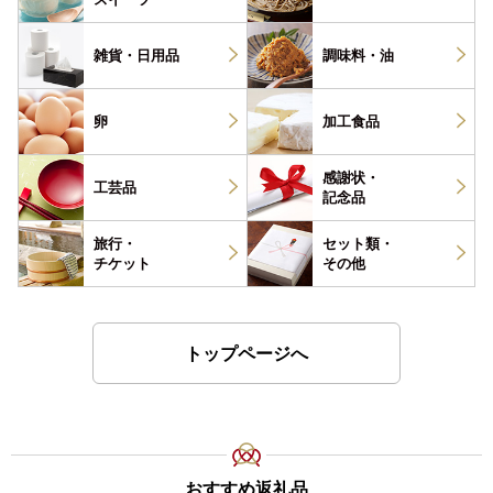
雑貨・
日用品
調味料・
油
卵
加工食品
感謝状・
工芸品
記念品
旅行・
セット類・
チケット
その他
トップページへ
おすすめ返礼品