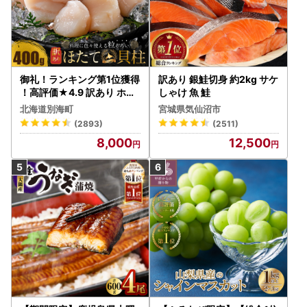
御礼！ランキング第1位獲得
訳あり 銀鮭切身 約2kg サケ
！高評価★4.9 訳あり ホタ
しゃけ 魚 鮭
テ 400g（ほたて 帆立 貝柱
北海道別海町
宮城県気仙沼市
冷凍 ）
(2893)
(2511)
8,000
12,500