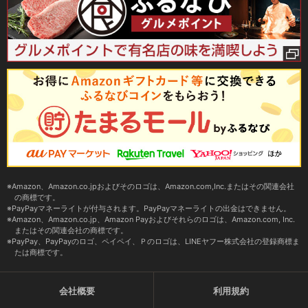
Amazon、Amazon.co.jpおよびそのロゴは、Amazon.com,Inc.またはその関連会社
の商標です。
PayPayマネーライトが付与されます。PayPayマネーライトの出金はできません。
Amazon、Amazon.co.jp、Amazon Payおよびそれらのロゴは、Amazon.com, Inc.
またはその関連会社の商標です。
PayPay、PayPayのロゴ、ペイペイ、Ｐのロゴは、LINEヤフー株式会社の登録商標ま
たは商標です。
会社概要
利用規約