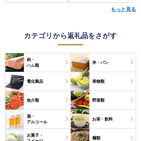
もっと見る
カテゴリから返礼品をさがす
肉・
米・パン
ハム類
電化製品
果物類
魚介類
野菜類
酒・
お茶・
飲料
アルコール
お菓子・
麺類
スイーツ