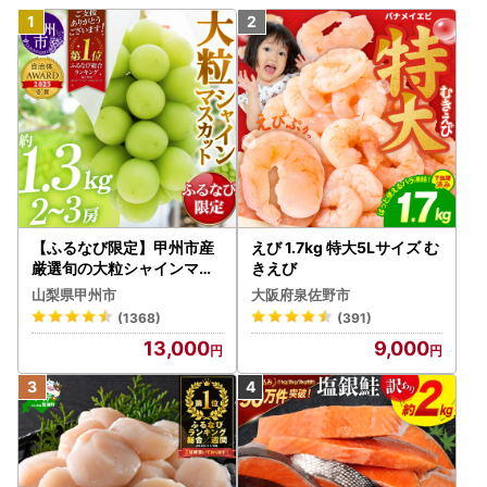
【ふるなび限定】甲州市産
えび 1.7kg 特大5Lサイズ む
厳選旬の大粒シャインマス
きえび
カット 約1.3kg 2～3房【2
山梨県甲州市
大阪府泉佐野市
026年発送】（MG）B12-
(1368)
(391)
472 FN-Limited-VO シャ
13,000
9,000
インマスカット フルーツ