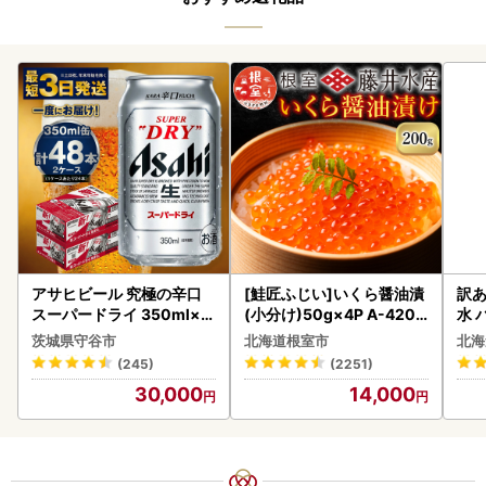
アサヒビール 究極の辛口
[鮭匠ふじい]いくら醤油漬
訳あ
スーパードライ 350ml×4
(小分け)50g×4P A-4209
水 
8本 ビール
5
ク 
茨城県守谷市
北海道根室市
北海
付き
(245)
(2251)
海の
30,000
14,000
司 
取り
料