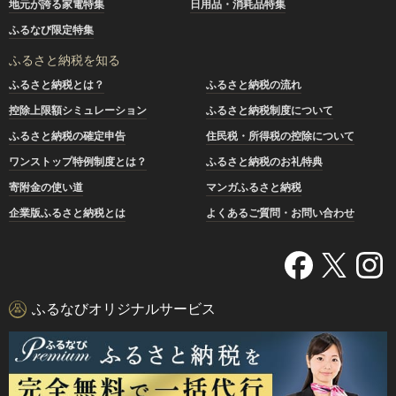
地元が誇る家電特集
日用品・消耗品特集
ふるなび限定特集
ふるさと納税を知る
ふるさと納税とは？
ふるさと納税の流れ
控除上限額シミュレーション
ふるさと納税制度について
ふるさと納税の確定申告
住民税・所得税の控除について
ワンストップ特例制度とは？
ふるさと納税のお礼特典
寄附金の使い道
マンガふるさと納税
企業版ふるさと納税とは
よくあるご質問・お問い合わせ
ふるなびオリジナルサービス