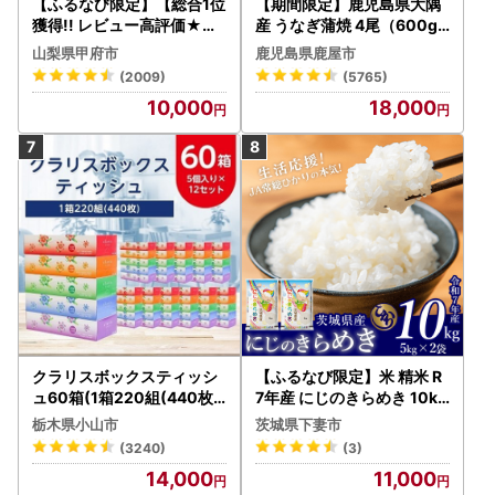
【ふるなび限定】【総合1位
【期間限定】鹿児島県大隅
獲得!! レビュー高評価★】
産 うなぎ蒲焼 4尾（600g
〈2026年度配送分〉山梨
） KN007-004-04-cp18
山梨県甲府市
鹿児島県鹿屋市
県産 シャインマスカット 2
うなぎ 鰻 魚 惣菜 総菜
(2009)
(5765)
～3房（1.0kg以上）シャイ
10,000
18,000
ン フルーツ FN-Limited-S
P
クラリスボックスティッシ
【ふるなび限定】米 精米 R
ュ60箱(1箱220組(440枚))
7年産 にじのきらめき 10kg
(5個入り×12セット)【配送
10月 FN-Limited-PR
栃木県小山市
茨城県下妻市
不可地域：離島・沖縄県】
(3240)
(3)
【1256759】
14,000
11,000