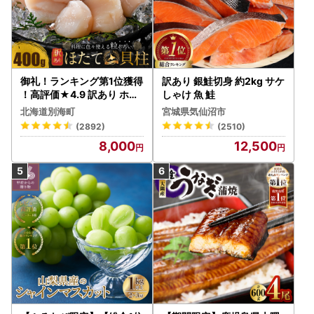
御礼！ランキング第1位獲得
訳あり 銀鮭切身 約2kg サケ
！高評価★4.9 訳あり ホタ
しゃけ 魚 鮭
テ 400g（ほたて 帆立 貝柱
北海道別海町
宮城県気仙沼市
冷凍 ）
(2892)
(2510)
8,000
12,500