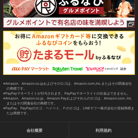
Amazon、Amazon.co.jpおよびそのロゴは、Amazon.com,Inc.またはその関連会社
の商標です。
PayPayマネーライトが付与されます。PayPayマネーライトの出金はできません。
Amazon、Amazon.co.jp、Amazon Payおよびそれらのロゴは、Amazon.com, Inc.
またはその関連会社の商標です。
PayPay、PayPayのロゴ、ペイペイ、Ｐのロゴは、LINEヤフー株式会社の登録商標ま
たは商標です。
会社概要
利用規約