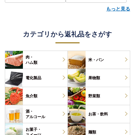
もっと見る
カテゴリから返礼品をさがす
肉・
米・パン
ハム類
電化製品
果物類
魚介類
野菜類
酒・
お茶・
飲料
アルコール
お菓子・
麺類
スイーツ