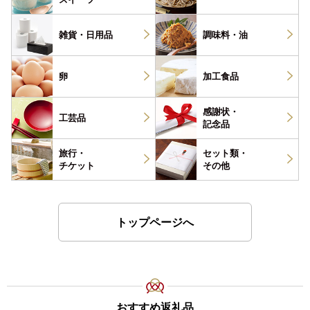
雑貨・
日用品
調味料・
油
卵
加工食品
感謝状・
工芸品
記念品
旅行・
セット類・
チケット
その他
トップページへ
おすすめ返礼品