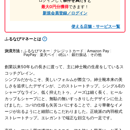
ログインして
条件を満たすと
最大0円分獲得
できます！
新規会員登録／ログイン
使える店舗・サービス一覧
ふるなびマネーとは
決済方法：
ふるなびマネー
クレジットカード
Amazon Pay
PayPay
楽天ペイ
d払い
銀行振込
その他
創業以来50年もの長きに渡って、主に紳士靴の生産をしているス
コッチグレイン。
シンプルだからこそ、美しいフォルムが際立つ。紳士靴本来の美
しさを追求したデザインが、このストレートチップ。シングルEの
シャープなライン、低く抑えたトゥ、ノーズは細く長く、ヒール
カップもシャープにと、無駄の無いすっきりしたデザインに仕上
げました。コバの仕様も矢筈コバにすることで、より華奢なイメ
ージが出るようにと細部にもこだわりました。正統派の内羽根式
ストレートチップ。エレガントで端正な顔立ちの一足です。