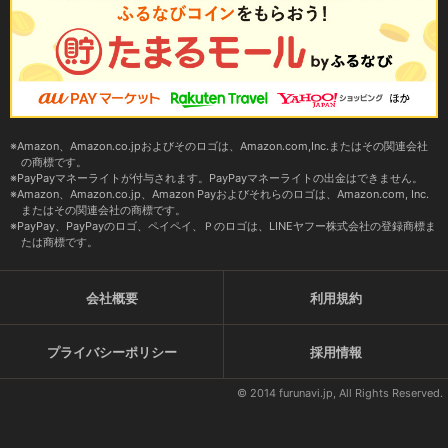
Amazon、Amazon.co.jpおよびそのロゴは、Amazon.com,Inc.またはその関連会社
の商標です。
PayPayマネーライトが付与されます。PayPayマネーライトの出金はできません。
Amazon、Amazon.co.jp、Amazon Payおよびそれらのロゴは、Amazon.com, Inc.
またはその関連会社の商標です。
PayPay、PayPayのロゴ、ペイペイ、Ｐのロゴは、LINEヤフー株式会社の登録商標ま
たは商標です。
会社概要
利用規約
プライバシーポリシー
採用情報
© 2014 furunavi.jp, All Rights Reserved.