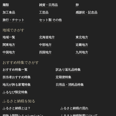
麺類
雑貨・日用品
卵
加工食品
工芸品
感謝状・記念品
旅行・チケット
セット類 その他
地域でさがす
地域一覧
北海道地方
東北地方
関東地方
中部地方
近畿地方
中国地方
四国地方
九州地方
おすすめ特集でさがす
おすすめ特集一覧
訳あり返礼品特集
担当者おすすめ特集
定期便特集
地元が誇る家電特集
日用品・消耗品特集
ふるなび限定特集
ふるさと納税を知る
ふるさと納税とは？
ふるさと納税の流れ
控除上限額シミュレーション
ふるさと納税制度について