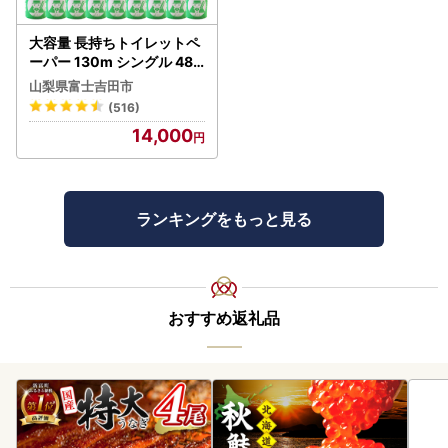
大容量 長持ちトイレットペ
ーパー 130m シングル 48R
芯なし 3倍巻 トイレット
山梨県富士吉田市
(516)
14,000
ランキングをもっと見る
おすすめ返礼品