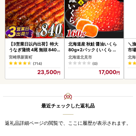
【3営業日以内出荷】特大
北海道産 秋鮭 醤油いくら
＼
うなぎ蒲焼 4尾 無頭 840g
80g×2パック ( いくら イ
市場
以上 C388-840-3D
クラ 魚卵 鮭 サケ さけ 鮭い
貝柱
宮崎県新富町
北海道北見市
北海
くら 醤油漬け パック 北海
(714)
(0)
道産 ふるさと納税 秋鮭 )【
23,500
17,000
233-0002】
最近チェックした返礼品
返礼品詳細ページの閲覧で、ここに履歴が表示されます。