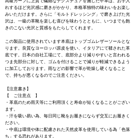
高級カーフに上質で繊細なテクスチュアを施した甲革は、お手入
れするほど光沢感に磨きがかかり、本格革独特の味わいをお楽し
みいただけます。さらに「モルトドレッシング」で磨き上げた光
沢は、一級の革靴を楽しむ喜びを味わうとともに、いつまでも飽
きのこない光沢と質感をもたらしてくれます。
この製品に使用されています本底はトップゴムレザーソールとな
ります。良質なヨーロッパ原皮を使い、イタリアにて鞣された革
底です。日本の自社工場にて、底部分より減りやすいと言われる
つま先部分に対して、ゴムを付けることで減りが軽減できるよう
に加工しております。雨などの影響で革が乾燥し硬くなること
で、持ちが悪くなるのでご注意ください。
【注意書き】
【 ご注意点 】
・革底のため雨天等にご利用頂くと寿命が短くなることがござい
ます。
・汗を吸い易い為、毎日同じ靴をお履きにならず交互にお履きく
ださい。
・中底は環境や体に配慮された天然皮革を使用している為「色落
ち」する恐れがあります。