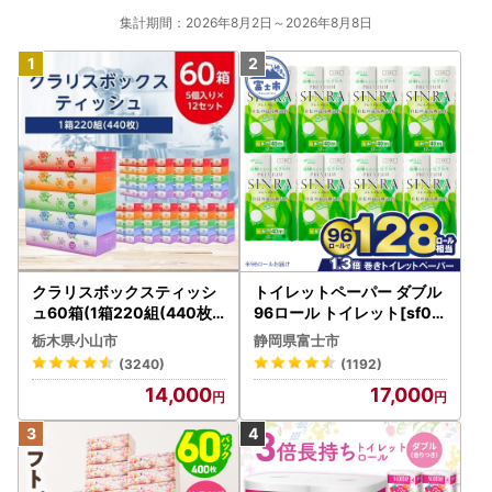
集計期間：2026年8月2日～2026年8月8日
クラリスボックスティッシ
トイレットペーパー ダブル
ュ60箱(1箱220組(440枚))
96ロール トイレット[sf00
(5個入り×12セット)【配送
1-012]
栃木県小山市
静岡県富士市
不可地域：離島・沖縄県】
(3240)
(1192)
【1256759】
14,000
17,000