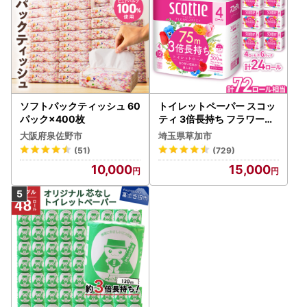
ソフトパックティッシュ 60
トイレットペーパー スコッ
パック×400枚
ティ 3倍長持ち フラワーパ
ック 4ロール×6P
大阪府泉佐野市
埼玉県草加市
(51)
(729)
10,000
15,000