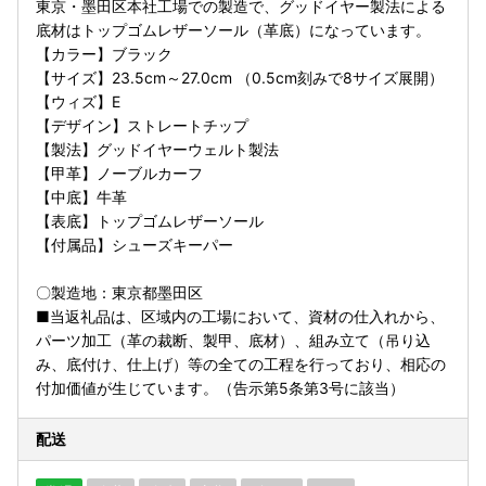
東京・墨田区本社工場での製造で、グッドイヤー製法による
底材はトップゴムレザーソール（革底）になっています。
【カラー】ブラック
【サイズ】23.5cm～27.0cm （0.5cm刻みで8サイズ展開）
【ウィズ】E
【デザイン】ストレートチップ
【製法】グッドイヤーウェルト製法
【甲革】ノーブルカーフ
【中底】牛革
【表底】トップゴムレザーソール
【付属品】シューズキーパー
〇製造地：東京都墨田区
■当返礼品は、区域内の工場において、資材の仕入れから、
パーツ加工（革の裁断、製甲、底材）、組み立て（吊り込
み、底付け、仕上げ）等の全ての工程を行っており、相応の
付加価値が生じています。（告示第5条第3号に該当）
配送