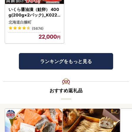
いくら醤油漬（鮭卵） 400
g(200g×2パック)_K022-
1676
北海道白糠町
(5674)
22,000
ランキングをもっと見る
おすすめ返礼品