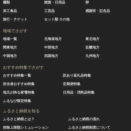
麺類
雑貨・日用品
卵
加工食品
工芸品
感謝状・記念品
旅行・チケット
セット類 その他
地域でさがす
地域一覧
北海道地方
東北地方
関東地方
中部地方
近畿地方
中国地方
四国地方
九州地方
おすすめ特集でさがす
おすすめ特集一覧
訳あり返礼品特集
担当者おすすめ特集
定期便特集
地元が誇る家電特集
日用品・消耗品特集
ふるなび限定特集
ふるさと納税を知る
ふるさと納税とは？
ふるさと納税の流れ
控除上限額シミュレーション
ふるさと納税制度について