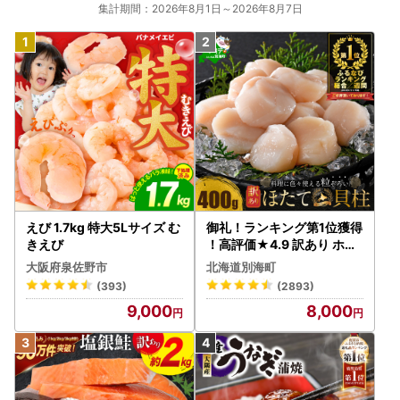
集計期間：2026年8月1日～2026年8月7日
えび 1.7kg 特大5Lサイズ む
御礼！ランキング第1位獲得
きえび
！高評価★4.9 訳あり ホタ
テ 400g（ほたて 帆立 貝柱
大阪府泉佐野市
北海道別海町
冷凍 ）
(393)
(2893)
9,000
8,000