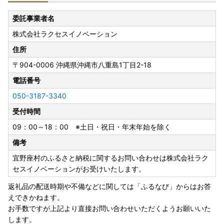
ご変更希望の際はお早目のご連絡をお願いいたします。
委託事業者名
---------------------------------------------------------------
株式会社ラクセスイノベーション
--
住所
【ワンストップについて】
〒904-0006
沖縄県沖縄市八重島1丁目2-18
ワンストップ特例申請書の提出期限は、2027年1月10日必着
です。添付書類と合わせて期限内に下記へご郵送下さい。
電話番号
050-3187-3340
〒904-1392
受付時間
沖縄県国頭郡宜野座村字宜野座296番地
宜野座村 観光商工課 宛
09：00～18：00 ※土日・祝日・年末年始を除く
備考
▼▼▼下記よりダウンロード頂けます▼▼▼▼
宜野座村のふるさと納税に関するお問い合わせは株式会社ラク
・ワンストップ特例申請書
セスイノベーションがお受けいたします。
http://okifuru.com/onestop.pdf
返礼品の配送時期や不備などに関しては「ふるなび」からはお答
えできかねます。
・ワンストップ特例申請 添付書類貼り付け用紙、記入例
お手数ですが上記より直接お問い合わせいただくようお願いいた
http://okifuru.com/onestop_doc.pdf
します。