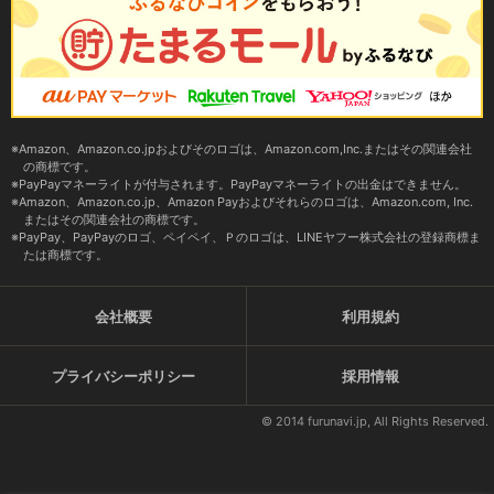
Amazon、Amazon.co.jpおよびそのロゴは、Amazon.com,Inc.またはその関連会社
の商標です。
PayPayマネーライトが付与されます。PayPayマネーライトの出金はできません。
Amazon、Amazon.co.jp、Amazon Payおよびそれらのロゴは、Amazon.com, Inc.
またはその関連会社の商標です。
PayPay、PayPayのロゴ、ペイペイ、Ｐのロゴは、LINEヤフー株式会社の登録商標ま
たは商標です。
会社概要
利用規約
プライバシーポリシー
採用情報
© 2014 furunavi.jp, All Rights Reserved.