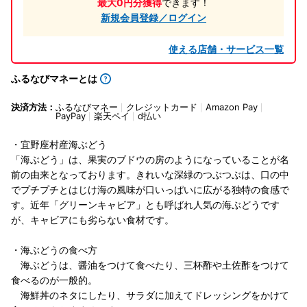
最大0円分獲得
できます！
新規会員登録／ログイン
使える店舗・サービス一覧
ふるなびマネーとは
決済方法：
ふるなびマネー
クレジットカード
Amazon Pay
PayPay
楽天ペイ
d払い
・宜野座村産海ぶどう
「海ぶどう」は、果実のブドウの房のようになっていることが名
前の由来となっております。きれいな深緑のつぶつぶは、口の中
でプチプチとはじけ海の風味が口いっぱいに広がる独特の食感で
す。近年「グリーンキャビア」とも呼ばれ人気の海ぶどうです
が、キャビアにも劣らない食材です。
・海ぶどうの食べ方
海ぶどうは、醤油をつけて食べたり、三杯酢や土佐酢をつけて
食べるのが一般的。
海鮮丼のネタにしたり、サラダに加えてドレッシングをかけて