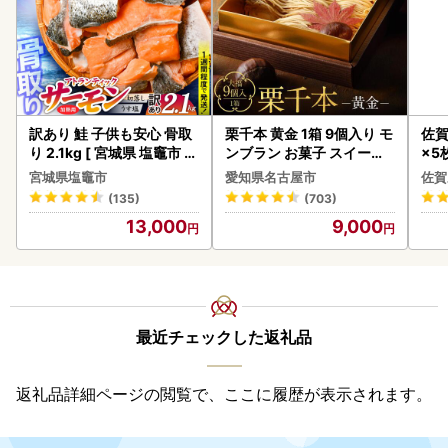
訳あり 鮭 子供も安心 骨取
栗千本 黄金 1箱 9個入り モ
佐賀
り 2.1kg [ 宮城県 塩竈市 ]
ンブラン お菓子 スイーツ
×5枚
鮭
デザート モンブラン 人気
宮城県塩竈市
愛知県名古屋市
佐賀
(135)
(703)
13,000
9,000
最近チェックした返礼品
返礼品詳細ページの閲覧で、ここに履歴が表示されます。