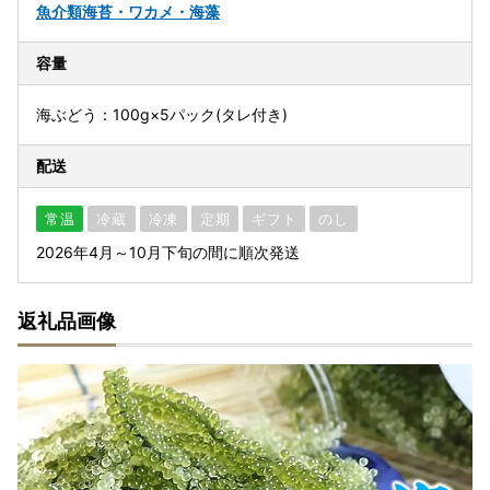
魚介類
海苔・ワカメ・海藻
容量
海ぶどう：100g×5パック(タレ付き)
配送
常温
冷蔵
冷凍
定期
ギフト
のし
2026年4月～10月下旬の間に順次発送
返礼品画像