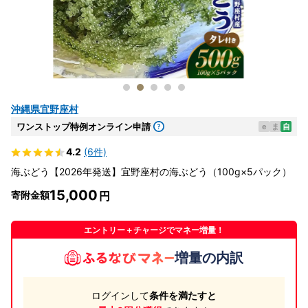
沖縄県宜野座村
ワンストップ特例オンライン申請
e
ま
自
4.2
(6件)
海ぶどう【2026年発送】宜野座村の海ぶどう（100g×5パック）
15,000
寄附金額
エントリー＋チャージでマネー増量！
増量の内訳
ログインして
条件を満たすと