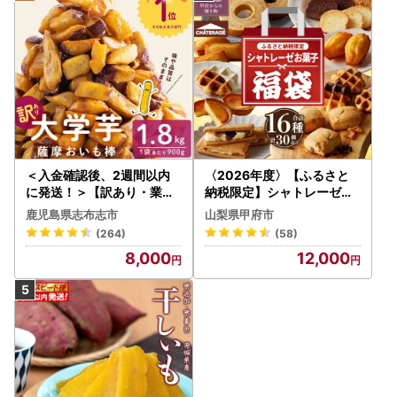
＜入金確認後、2週間以内
〈2026年度〉【ふるさと
に発送！＞【訳あり・業務
納税限定】シャトレーゼ人
用】薩摩おいも棒セット 計
気お菓子勢ぞろい!! お菓子
鹿児島県志布志市
山梨県甲府市
1.8kg(900g×2袋) p8-142
福箱 シャトレーゼ
(264)
(58)
-2w
8,000
12,000