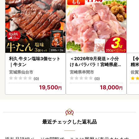
利久 牛タン塩味3個セット
＜2026年9月発送＞小分
【
｜牛タン
け＆パラパラ！宮崎県産鶏
精米 
ももカット合計3kg_K043
宮城県仙台市
宮崎県串間市
佐賀
-009-2609
(0)
(0)
19,500
18,000
最近チェックした返礼品