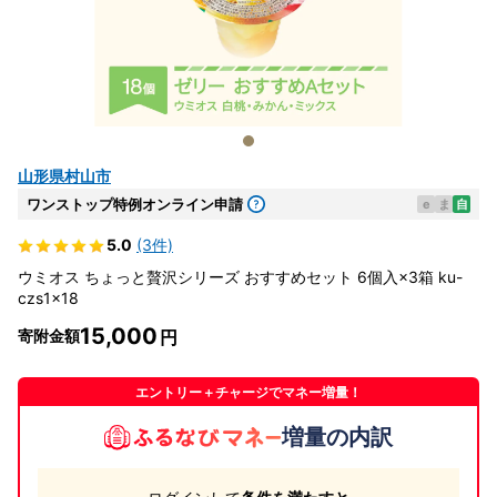
山形県村山市
ワンストップ特例オンライン申請
e
ま
自
5.0
(3件)
ウミオス ちょっと贅沢シリーズ おすすめセット 6個入×3箱 ku-
czs1x18
15,000
寄附金額
エントリー＋チャージでマネー増量！
増量の内訳