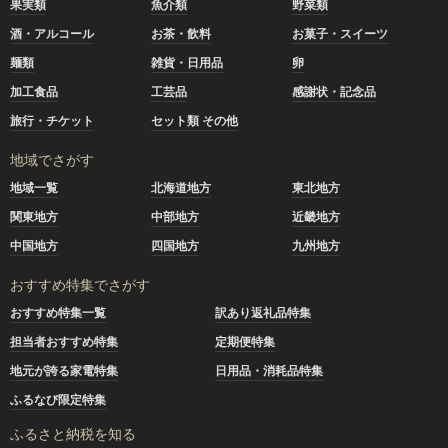
果実類
魚介類
野菜類
酒・アルコール
お茶・飲料
お菓子・スイーツ
麺類
雑貨・日用品
卵
加工食品
工芸品
感謝状・記念品
旅行・チケット
セット類 その他
地域でさがす
地域一覧
北海道地方
東北地方
関東地方
中部地方
近畿地方
中国地方
四国地方
九州地方
おすすめ特集でさがす
おすすめ特集一覧
訳あり返礼品特集
担当者おすすめ特集
定期便特集
地元が誇る家電特集
日用品・消耗品特集
ふるなび限定特集
ふるさと納税を知る