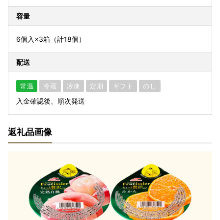
容量
6個入×3箱（計18個）
配送
常温
冷蔵
冷凍
定期
ギフト
のし
入金確認後、順次発送
返礼品画像