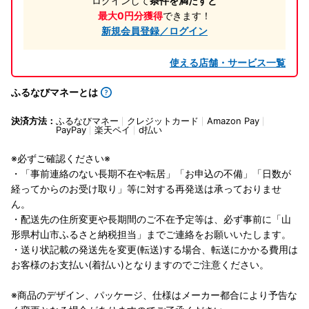
ログインして
条件を満たすと
最大0円分獲得
できます！
新規会員登録／ログイン
使える店舗・サービス一覧
ふるなびマネーとは
決済方法：
ふるなびマネー
クレジットカード
Amazon Pay
PayPay
楽天ペイ
d払い
※必ずご確認ください※
・「事前連絡のない長期不在や転居」「お申込の不備」「日数が
経ってからのお受け取り」等に対する再発送は承っておりませ
ん。
・配送先の住所変更や長期間のご不在予定等は、必ず事前に「山
形県村山市ふるさと納税担当」までご連絡をお願いいたします。
・送り状記載の発送先を変更(転送)する場合、転送にかかる費用は
お客様のお支払い(着払い)となりますのでご注意ください。
※商品のデザイン、パッケージ、仕様はメーカー都合により予告な