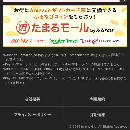
Amazon、Amazon.co.jpおよびそのロゴは、Amazon.com,Inc.またはその関連会社
の商標です。
PayPayマネーライトが付与されます。PayPayマネーライトの出金はできません。
Amazon、Amazon.co.jp、Amazon Payおよびそれらのロゴは、Amazon.com, Inc.
またはその関連会社の商標です。
PayPay、PayPayのロゴ、ペイペイ、Ｐのロゴは、LINEヤフー株式会社の登録商標ま
たは商標です。
会社概要
利用規約
プライバシーポリシー
採用情報
© 2014 furunavi.jp, All Rights Reserved.