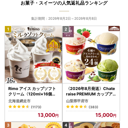
お菓子・スイーツの人気返礼品ランキング
集計期間：2026年8月2日～2026年8月8日
Rimo アイス カップソフト
〈2026年8月発送〉Chate
クリーム〈120ml×16個〉
raise PREMIUM カップア
ABA002 | アイス
イス 詰合せ 4種 24個 アイ
北海道網走市
山梨県甲府市
ス
(1173)
(383)
13,000
15,000