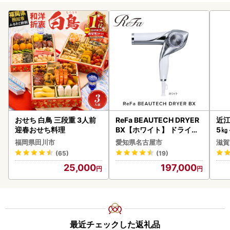
おせち 白鳥 三段重 3人前
ReFa BEAUTECH DRYER
近江
迎春おせち料理
BX【ホワイト】 ドライヤ
5㎏
ー 美容 家電 ドライヤー リ
菜 
福岡県田川市
愛知県名古屋市
滋賀
ファ
(65)
(19)
25,000
197,000
最近チェックした返礼品