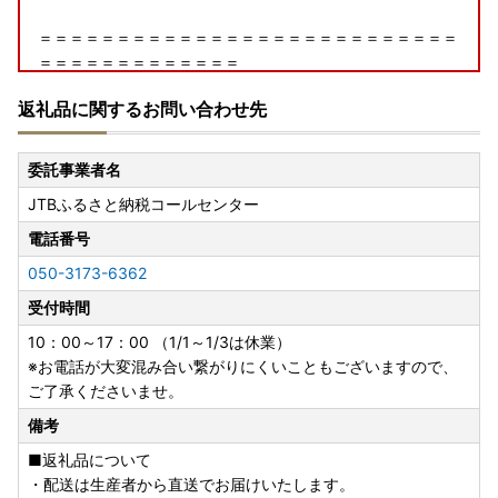
＝＝＝＝＝＝＝＝＝＝＝＝＝＝＝＝＝＝＝＝＝＝＝＝＝＝＝
＝＝＝＝＝＝＝＝＝＝＝＝＝
返礼品に関するお問い合わせ先
ふるなびカタログ内に食品の取り扱いが無い等、現在、大川
市の全てのお礼品がカタログに掲載されている訳ではござい
ませんのでご了承ください。
委託事業者名
2026年10月を目途に、全商品のふるなびカタログ掲載に向
JTBふるさと納税コールセンター
けて対応を進めて参りますので何卒よろしくお願い申し上げ
ます。
電話番号
050-3173-6362
受付時間
10：00～17：00 （1/1～1/3は休業）
※お電話が大変混み合い繋がりにくいこともございますので、
ご了承くださいませ。
備考
■返礼品について
・配送は生産者から直送でお届けいたします。