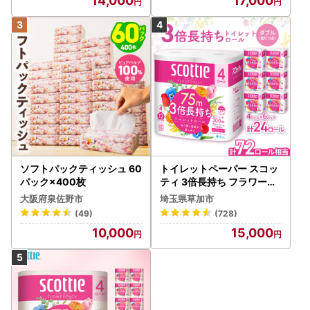
14,000
17,000
ソフトパックティッシュ 60
トイレットペーパー スコッ
パック×400枚
ティ 3倍長持ち フラワーパ
ック 4ロール×6P
大阪府泉佐野市
埼玉県草加市
(49)
(728)
10,000
15,000