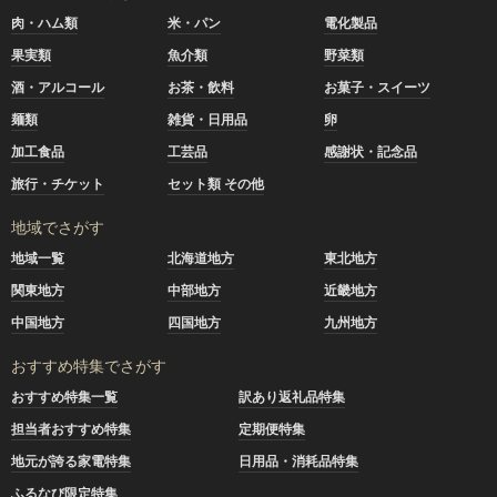
肉・ハム類
米・パン
電化製品
果実類
魚介類
野菜類
酒・アルコール
お茶・飲料
お菓子・スイーツ
麺類
雑貨・日用品
卵
加工食品
工芸品
感謝状・記念品
旅行・チケット
セット類 その他
地域でさがす
地域一覧
北海道地方
東北地方
関東地方
中部地方
近畿地方
中国地方
四国地方
九州地方
おすすめ特集でさがす
おすすめ特集一覧
訳あり返礼品特集
担当者おすすめ特集
定期便特集
地元が誇る家電特集
日用品・消耗品特集
ふるなび限定特集