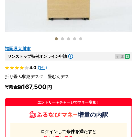
福岡県大川市
ワンストップ特例オンライン申請
e
ま
自
4.0
(1件)
折り畳み収納デスク 畳むんデス
167,500
寄附金額
エントリー＋チャージでマネー増量！
増量の内訳
ログインして
条件を満たすと