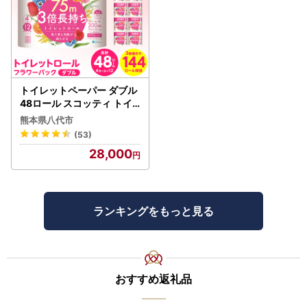
トイレットペーパー ダブル
48ロール スコッティ トイ
レット
熊本県八代市
(53)
28,000
ランキングをもっと見る
おすすめ返礼品