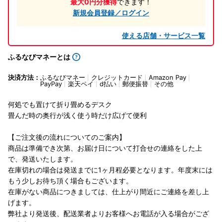
最大0円分獲得
できます！
新規会員登録／ログイン
使える店舗・サービス一覧
ふるなびマネーとは
決済方法：
ふるなびマネー
クレジットカード
Amazon Pay
PayPay
楽天ペイ
d払い
郵便振替
その他
何処でも置けて折り畳めるデスク
畳んだ時の奥行が浅く使う時だけ広げて便利
【ご注文後の流れについてのご案内】
商品は準備でき次第、お届け日について打合せの連絡をした上
で、発送いたします。
在庫切れの場合は発送までに1ヶ月程必要となります。年度末には
もう少しお待ち頂く場合もございます。
在庫がない商品につきましては、仕上がり間近にご連絡を差し上
げます。
弊社より発送後、配送業者よりお客様へお電話が入る場合がござ