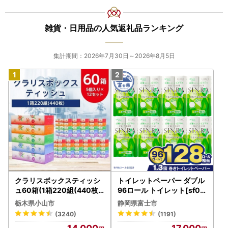
雑貨・日用品の人気返礼品ランキング
集計期間：2026年7月30日～2026年8月5日
クラリスボックスティッシ
トイレットペーパー ダブル
ュ60箱(1箱220組(440枚))
96ロール トイレット[sf00
(5個入り×12セット)【配送
1-012]
栃木県小山市
静岡県富士市
不可地域：離島・沖縄県】
(3240)
(1191)
【1256759】