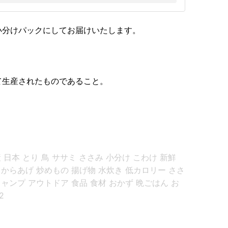
小分けパックにしてお届けいたします。
。
て生産されたものであること。
 日本 とり 鳥 ササミ ささみ 小分け こわけ 新鮮
 からあげ 炒めもの 揚げ物 水炊き 低カロリー ささ
キャンプ アウトドア 食品 食材 おかず 晩ごはん お
2