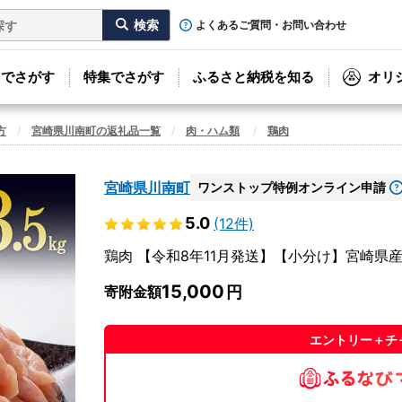
よくあるご質問・お問い合わせ
リでさがす
特集でさがす
ふるさと納税を知る
オリ
方
宮崎県川南町の返礼品一覧
肉・ハム類
鶏肉
宮崎県川南町
ワンストップ特例オンライン申請
5.0
(12件)
鶏肉 【令和8年11月発送】【小分け】宮崎県産鶏
15,000
寄附金額
エントリー＋チ