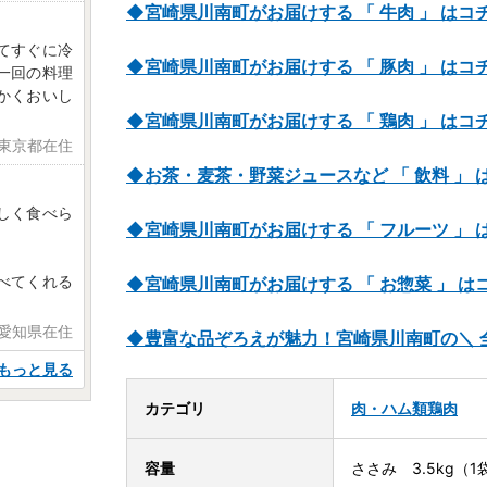
◆宮崎県川南町がお届けする 「 牛肉 」 はコ
てすぐに冷
◆宮崎県川南町がお届けする 「 豚肉 」 はコ
一回の料理
かくおいし
◆宮崎県川南町がお届けする 「 鶏肉 」 はコ
 東京都在住
◆お茶・麦茶・野菜ジュースなど 「 飲料 」 
しく食べら
◆宮崎県川南町がお届けする 「 フルーツ 」 
。
べてくれる
◆宮崎県川南町がお届けする 「 お惣菜 」 は
 愛知県在住
◆豊富な品ぞろえが魅力！宮崎県川南町の＼ 
もっと見る
カテゴリ
肉・ハム類
鶏肉
容量
ささみ 3.5kg（1