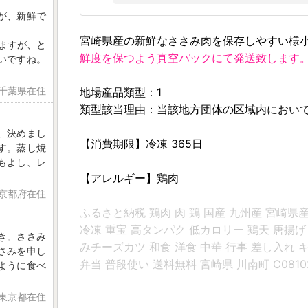
が、新鮮で
宮崎県産の新鮮なささみ肉を保存しやすい様
いますが、と
鮮度を保つよう真空パックにて発送致します
いですね。
 千葉県在住
地場産品類型：1
類型該当理由：当該地方団体の区域内におい
、決めまし
【消費期限】冷凍 365日
す。蒸し焼
もよし、レ
【アレルギー】鶏肉
 京都府在住
ふるさと納税 鶏肉 肉 鶏 国産 九州産 宮崎県産
冷凍 重宝 高タンパク 低カロリー 鶏天 唐揚げ
き。ささみ
みチーズカツ 和食 洋食 中華 行事 差し入れ 
さみを申し
弁当 普段使い 送料無料 宮崎県 川南町 C0810
ように食べ
 東京都在住