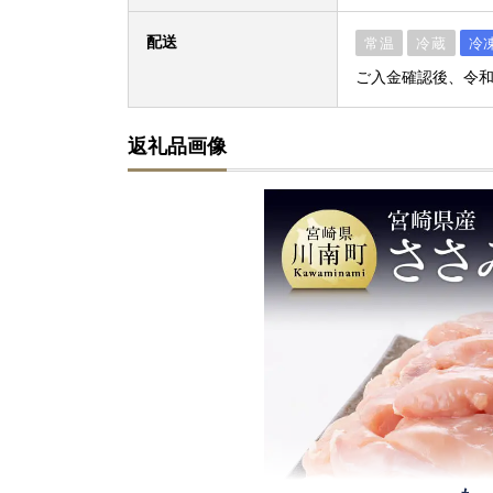
配送
常温
冷蔵
冷
ご入金確認後、令和
返礼品画像