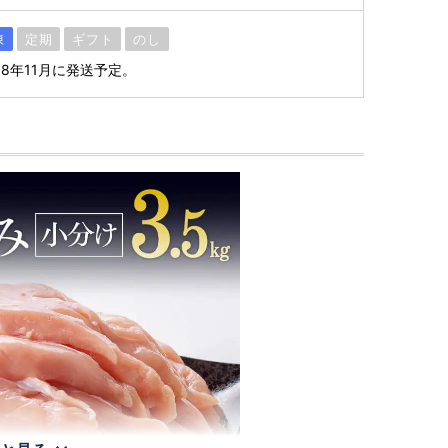
凍
定期
ギフト
のし
8年11月に発送予定。