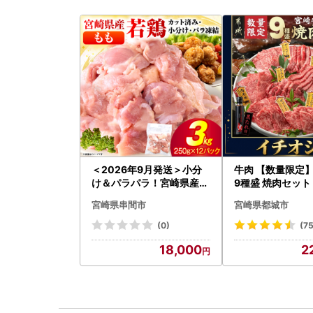
＜2026年9月発送＞小分
牛肉 【数量限定】
け＆パラパラ！宮崎県産鶏
9種盛 焼肉セット〔
ももカット合計3kg_K043
-006-600g〕
宮崎県串間市
宮崎県都城市
-009-2609
シ!! 牛肉
(0)
(75
18,000
2