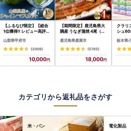
【ふるなび限定】【総合
【期間限定】鹿児島県大
クラリ
1位獲得!! レビュー高評価
隅産 うなぎ蒲焼 4尾（60
シュ60
★】〈2026年度配送分
0g） KN007-004-04-
0枚))
山梨県甲府市
鹿児島県鹿屋市
栃木県
〉山梨県産 シャインマス
cp18 うなぎ 鰻 魚 惣菜 総
ト)【
カット 2～3房（1.0kg以
菜
・沖縄県
(2009)
(5765)
上）シャイン フルーツ F
10,000
18,000
N-Limited-SP
カテゴリから返礼品をさがす
米・パン
電化製品