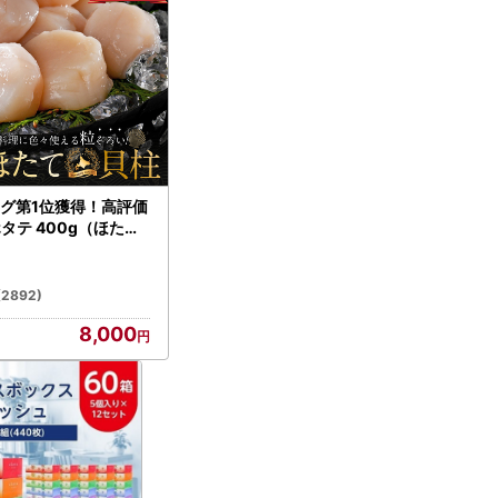
グ第1位獲得！高評価
ホタテ 400g（ほたて
）
(2892)
8,000