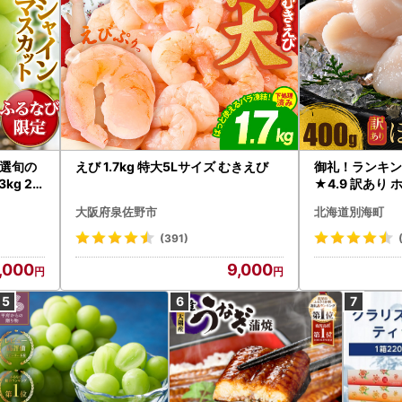
選旬の
えび 1.7kg 特大5Lサイズ むきえび
御礼！ランキン
kg 2
★4.9 訳あり 
B12-
帆立 貝柱 冷凍 
大阪府泉佐野市
北海道別海町
インマス
(391)
,000
9,000