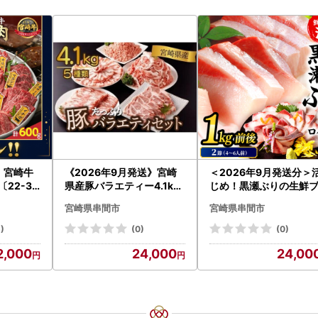
 宮崎牛
《2026年9月発送》宮崎
＜2026年9月発送分＞
22-31
県産豚バラエティー4.1kg
じめ！黒瀬ぶりの生鮮
都城 イチオ
セット_K033-057-2609
ロイン2節（1.0kg前後
宮崎県串間市
宮崎県串間市
K001-012-2609
)
(0)
(0)
2,000
24,000
24,00