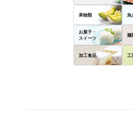
果物類
魚
お菓子・
麺
スイーツ
加工食品
工