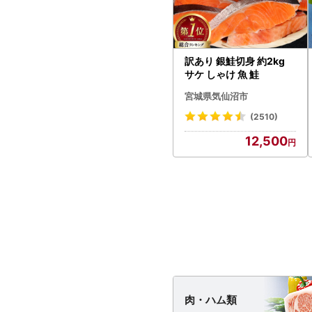
訳あり 銀鮭切身 約2kg
サケ しゃけ 魚 鮭
宮城県気仙沼市
(2510)
12,500
肉・
ハム類