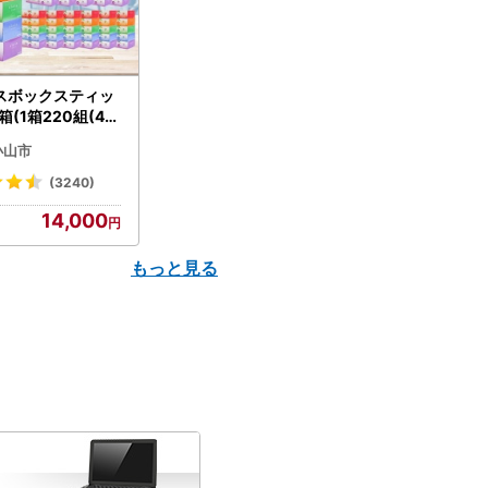
スボックスティッ
箱(1箱220組(44
(5個入り×12セッ
小山市
配送不可地域：離島
】【1256759】
(3240)
14,000
もっと見る