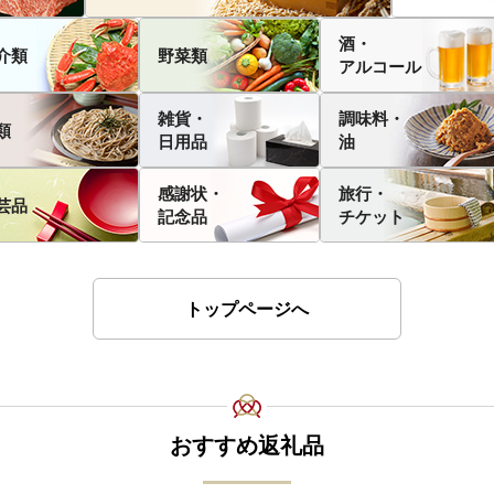
酒・
介類
野菜類
アルコール
雑貨・
調味料・
類
日用品
油
感謝状・
旅行・
芸品
記念品
チケット
トップページへ
おすすめ返礼品