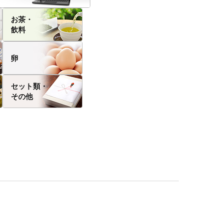
お茶・
飲料
卵
セット類・
その他