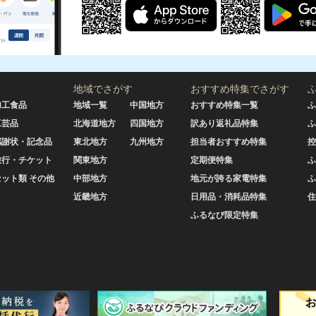
地域でさがす
おすすめ特集でさがす
加工食品
地域一覧
中国地方
おすすめ特集一覧
ふ
工芸品
北海道地方
四国地方
訳あり返礼品特集
ふ
感謝状・記念品
東北地方
九州地方
担当者おすすめ特集
控
旅行・チケット
関東地方
定期便特集
ふ
セット類 その他
中部地方
地元が誇る家電特集
ふ
近畿地方
日用品・消耗品特集
住
ふるなび限定特集