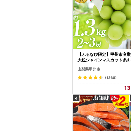
【ふるなび限定】甲州市産厳
大粒シャインマスカット 約1.3
～3房【2026年発送】（MG）
山梨県甲州市
472 FN-Limited-VO シャ
カット フルーツ
(1368)
13