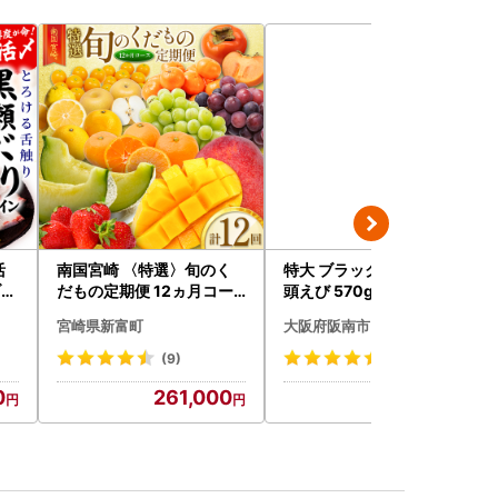
活
南国宮崎 〈特選〉旬のく
特大 ブラックタイガー 無
ブリ
だもの定期便 12ヵ月コー
頭えび 570g前後15尾
）_
ス【F84-25】
宮崎県新富町
大阪府阪南市
(9)
(26)
0
261,000
12,000